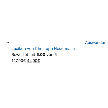
Auswander
Lexikon von Christoph Heuermann
Bewertet mit
5.00
von 5
Ursprünglicher
Aktueller
147,00
€
44,00
€
Preis
Preis
war:
ist:
147,00€
44,00€.