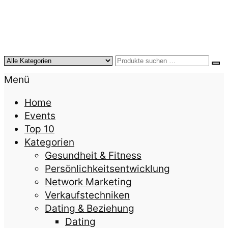
KursTipps.de
Weil Weiterbildung die beste Investition für mehr
Menü
Lebensqualität ist.
Home
Events
Top 10
Kategorien
Gesundheit & Fitness
Persönlichkeitsentwicklung
Network Marketing
Verkaufstechniken
Dating & Beziehung
Dating