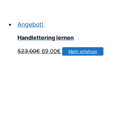
Angebot!
Handlettering lernen
Ursprünglicher
Aktueller
523,00
€
69,00
€
Mehr erfahren
Preis
Preis
war:
ist:
523,00€
69,00€.