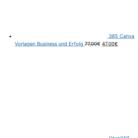
365 Canva
Ursprünglicher
Aktuelle
Vorlagen Business und Erfolg
77,00
€
47,00
€
Preis
Preis
war:
ist:
77,00€
47,00€.