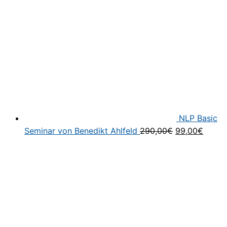
NLP Basic
Ursprünglich
Aktuel
Seminar von Benedikt Ahlfeld
290,00
€
99,00
€
Preis
Preis
war:
ist:
290,00€
99,00