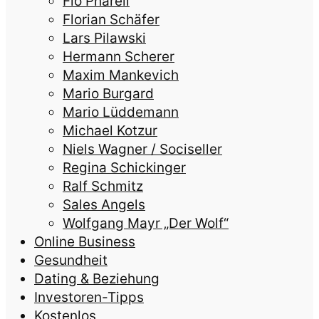
Flo Pharell
Florian Schäfer
Lars Pilawski
Hermann Scherer
Maxim Mankevich
Mario Burgard
Mario Lüddemann
Michael Kotzur
Niels Wagner / Sociseller
Regina Schickinger
Ralf Schmitz
Sales Angels
Wolfgang Mayr „Der Wolf“
Online Business
Gesundheit
Dating & Beziehung
Investoren-Tipps
Kostenlos