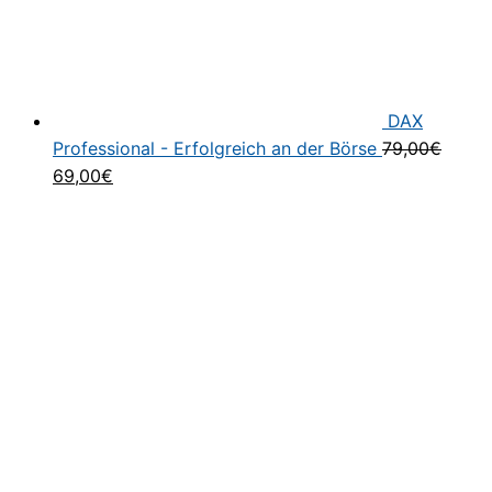
DAX
Professional - Erfolgreich an der Börse
79,00
€
Ursprünglicher
Aktueller
69,00
€
Preis
Preis
war:
ist:
79,00€
69,00€.