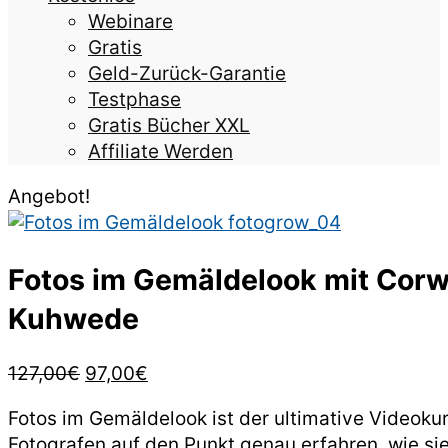
Webinare
Gratis
Geld-Zurück-Garantie
Testphase
Gratis Bücher XXL
Affiliate Werden
Angebot!
Fotos im Gemäldelook mit Corw
Kuhwede
Ursprünglicher
Aktueller
127,00
€
97,00
€
Preis
Preis
Fotos im Gemäldelook ist der ultimative Videokur
war:
ist:
Fotografen auf den Punkt genau erfahren, wie sie