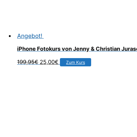
Angebot!
iPhone Fotokurs von Jenny & Christian Jura
Ursprünglicher
Aktueller
199,95
€
25,00
€
Zum Kurs
Preis
Preis
war:
ist:
199,95€
25,00€.