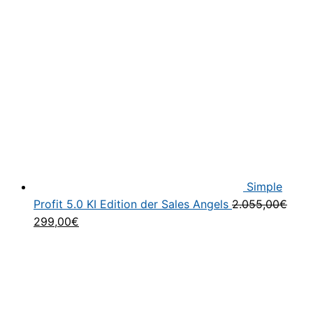
war:
ist:
59,99€
14,99€.
Simple
Profit 5.0 KI Edition der Sales Angels
2.055,00
€
Ursprünglicher
Aktueller
299,00
€
Preis
Preis
war:
ist:
2.055,00€
299,00€.