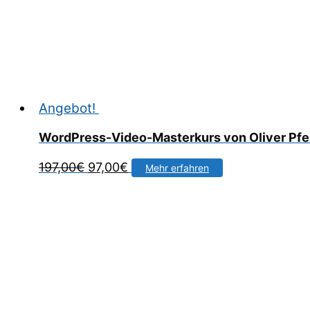
Angebot!
WordPress-Video-Masterkurs von Oliver Pfei
Ursprünglicher
Aktueller
197,00
€
97,00
€
Mehr erfahren
Preis
Preis
war:
ist:
197,00€
97,00€.