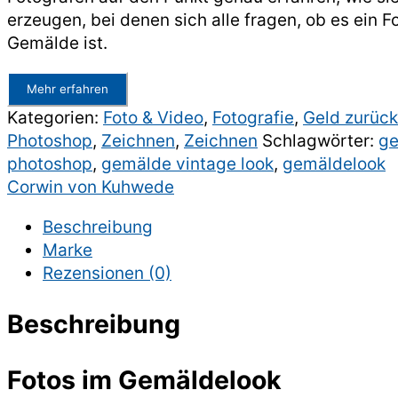
127,00€
97,00€.
erzeugen, bei denen sich alle fragen, ob es ein F
Gemälde ist.
Mehr erfahren
Kategorien:
Foto & Video
,
Fotografie
,
Geld zurück
Photoshop
,
Zeichnen
,
Zeichnen
Schlagwörter:
ge
photoshop
,
gemälde vintage look
,
gemäldelook
Corwin von Kuhwede
Beschreibung
Marke
Rezensionen (0)
Beschreibung
Fotos im Gemäldelook