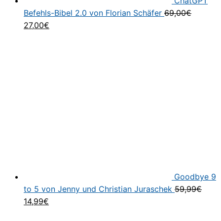
ChatGPT
Befehls-Bibel 2.0 von Florian Schäfer
69,00
€
Ursprünglicher
Aktueller
27,00
€
Preis
Preis
war:
ist:
69,00€
27,00€.
Goodbye 9
to 5 von Jenny und Christian Juraschek
59,99
€
Ursprünglicher
Aktueller
14,99
€
Preis
Preis