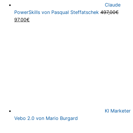
Claude
PowerSkills von Pasqual Steffatschek
497,00
€
Ursprünglicher
Aktueller
97,00
€
Preis
Preis
war:
ist:
497,00€
97,00€.
KI Marketer
Vebo 2.0 von Mario Burgard