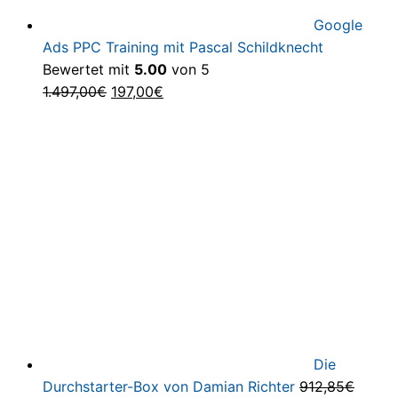
Google
Ads PPC Training mit Pascal Schildknecht
Bewertet mit
5.00
von 5
Ursprünglicher
Aktueller
1.497,00
€
197,00
€
Preis
Preis
war:
ist:
1.497,00€
197,00€.
Die
Durchstarter-Box von Damian Richter
912,85
€