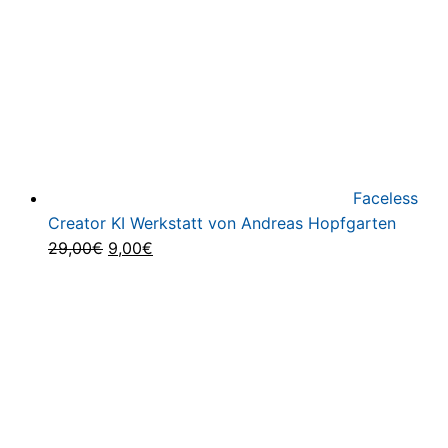
Faceless
Creator KI Werkstatt von Andreas Hopfgarten
Ursprünglicher
Aktueller
29,00
€
9,00
€
Preis
Preis
war:
ist:
29,00€
9,00€.