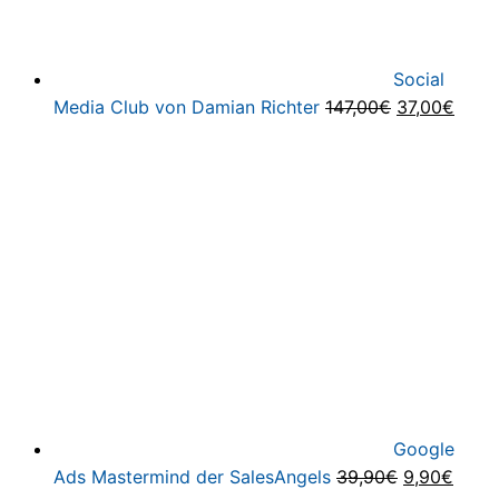
Social
Ursprünglic
Aktue
Media Club von Damian Richter
147,00
€
37,00
€
Preis
Preis
war:
ist:
147,00€
37,00
Google
Ursprüngli
Aktue
Ads Mastermind der SalesAngels
39,90
€
9,90
€