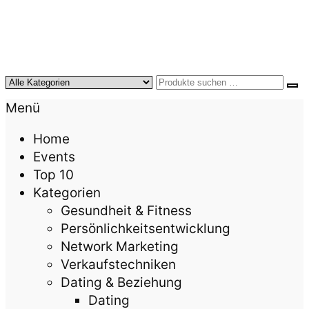
KursTipps.de
Weil Weiterbildung die beste Investition für mehr
Menü
Lebensqualität ist.
Home
Events
Top 10
Kategorien
Gesundheit & Fitness
Persönlichkeitsentwicklung
Network Marketing
Verkaufstechniken
Dating & Beziehung
Dating