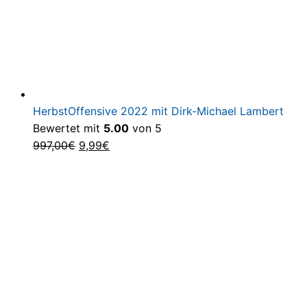
HerbstOffensive 2022 mit Dirk-Michael Lambert
Bewertet mit
5.00
von 5
Ursprünglicher
Aktueller
997,00
€
9,99
€
Preis
Preis
war:
ist:
997,00€
9,99€.