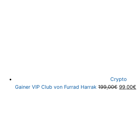
5,00€
1,00€.
Crypto
Ursprüng
A
Gainer VIP Club von Furrad Harrak
199,00
€
99,00
€
Preis
P
war:
is
199,00€
9