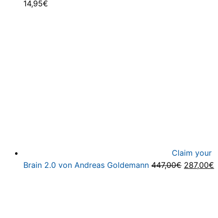
14,95
€
Claim your
Ursprüng
A
Brain 2.0 von Andreas Goldemann
447,00
€
287,00
€
Preis
P
war:
i
447,00€
2