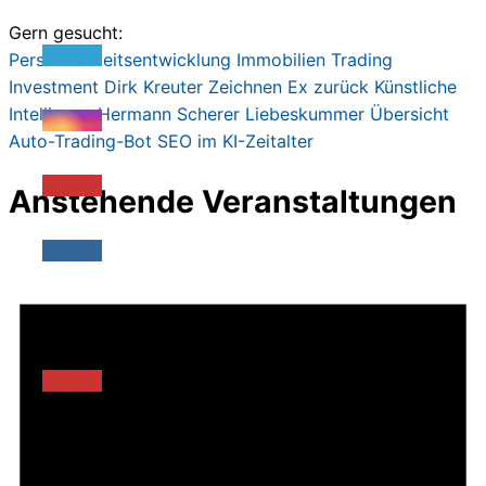
Gern gesucht:
Persönlichkeitsentwicklung
Immobilien
Trading
Investment
Dirk Kreute
r
Zeichnen
Ex zurück
Künstliche
Intelligenz
Hermann Scherer
Liebeskummer
Übersicht
Auto-Trading-Bot
SEO im KI-Zeitalter
Anstehende Veranstaltungen