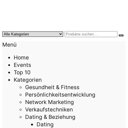
KursTipps.de
Weil Weiterbildung die beste Investition für mehr
Menü
Lebensqualität ist.
Home
Events
Top 10
Kategorien
Gesundheit & Fitness
Persönlichkeitsentwicklung
Network Marketing
Verkaufstechniken
Dating & Beziehung
Dating