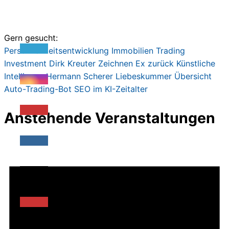
Gern gesucht:
Persönlichkeitsentwicklung
Immobilien
Trading
Investment
Dirk Kreute
r
Zeichnen
Ex zurück
Künstliche
Intelligenz
Hermann Scherer
Liebeskummer
Übersicht
Auto-Trading-Bot
SEO im KI-Zeitalter
Anstehende Veranstaltungen