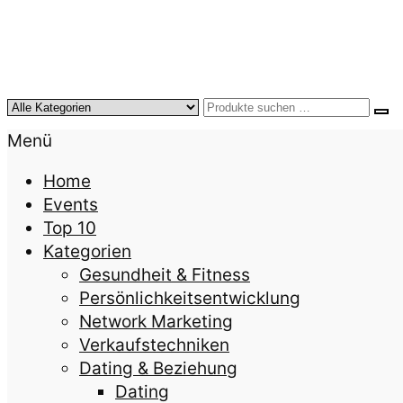
KursTipps.de
Weil Weiterbildung die beste Investition für mehr
Menü
Home
Events
Top 10
Kategorien
Gesundheit & Fitness
Persönlichkeitsentwicklung
Network Marketing
Verkaufstechniken
Dating & Beziehung
Dating