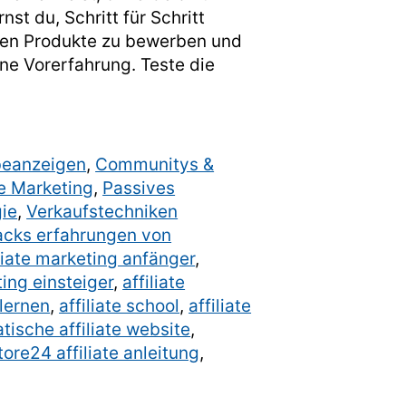
nst du, Schritt für Schritt
igen Produkte zu bewerben und
ne Vorerfahrung. Teste die
beanzeigen
,
Communitys &
e Marketing
,
Passives
ie
,
Verkaufstechniken
hacks erfahrungen von
iliate marketing anfänger
,
ting einsteiger
,
affiliate
 lernen
,
affiliate school
,
affiliate
tische affiliate website
,
tore24 affiliate anleitung
,