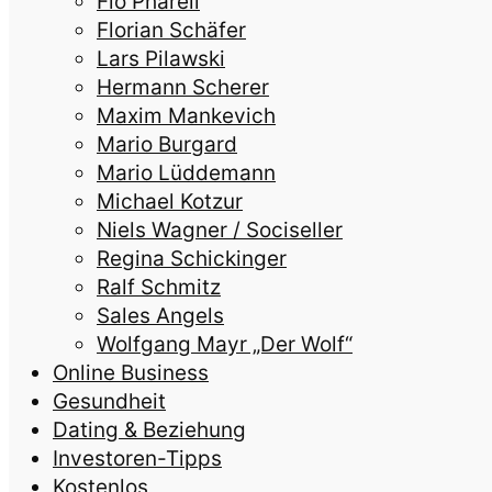
Flo Pharell
Florian Schäfer
Lars Pilawski
Hermann Scherer
Maxim Mankevich
Mario Burgard
Mario Lüddemann
Michael Kotzur
Niels Wagner / Sociseller
Regina Schickinger
Ralf Schmitz
Sales Angels
Wolfgang Mayr „Der Wolf“
Online Business
Gesundheit
Dating & Beziehung
Investoren-Tipps
Kostenlos