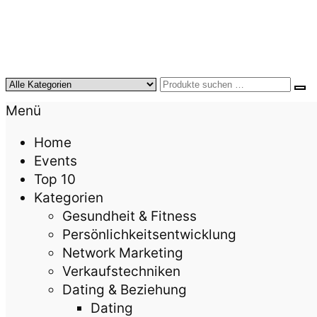
KursTipps.de
Weil Weiterbildung die beste Investition für mehr
Menü
Home
Events
Top 10
Kategorien
Gesundheit & Fitness
Persönlichkeitsentwicklung
Network Marketing
Verkaufstechniken
Dating & Beziehung
Dating