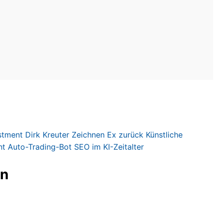
stment
Dirk Kreute
r
Zeichnen
Ex zurück
Künstliche
ht
Auto-Trading-Bot
SEO im KI-Zeitalter
en