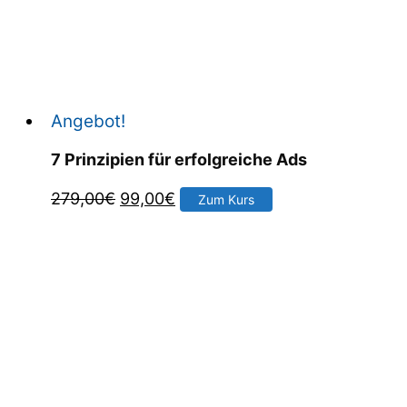
Angebot!
7 Prinzipien für erfolgreiche Ads
Ursprünglicher
Aktueller
279,00
€
99,00
€
Zum Kurs
Preis
Preis
war:
ist:
279,00€
99,00€.