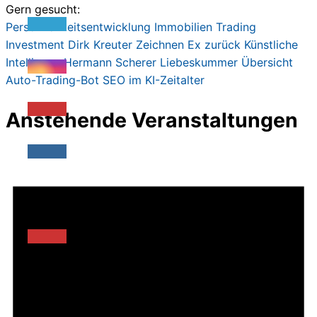
Gern gesucht:
Persönlichkeitsentwicklung
Immobilien
Trading
Investment
Dirk Kreute
r
Zeichnen
Ex zurück
Künstliche
Intelligenz
Hermann Scherer
Liebeskummer
Übersicht
Auto-Trading-Bot
SEO im KI-Zeitalter
Anstehende Veranstaltungen