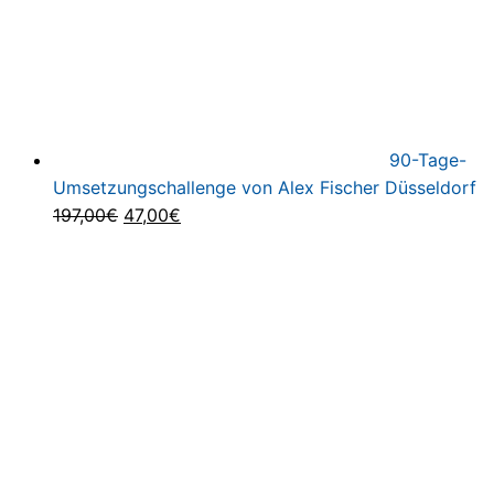
90-Tage-
Umsetzungschallenge von Alex Fischer Düsseldorf
Ursprünglicher
Aktueller
197,00
€
47,00
€
Preis
Preis
war:
ist:
197,00€
47,00€.