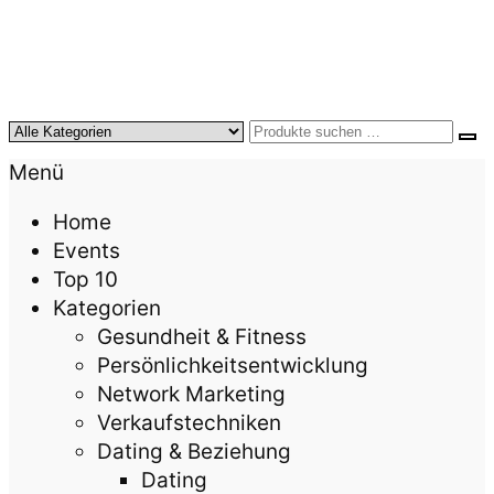
KursTipps.de
Weil Weiterbildung die beste Investition für mehr
Menü
Lebensqualität ist.
Home
Events
Top 10
Kategorien
Gesundheit & Fitness
Persönlichkeitsentwicklung
Network Marketing
Verkaufstechniken
Dating & Beziehung
Dating