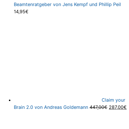
Beamtenratgeber von Jens Kempf und Phillip Peil
14,95
€
Claim your
Ursprüng
A
Brain 2.0 von Andreas Goldemann
447,00
€
287,00
€
Preis
P
war:
i
447,00€
2