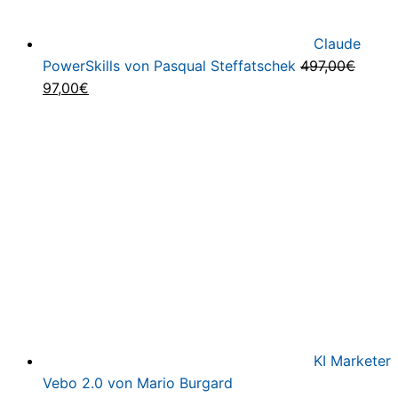
Claude
PowerSkills von Pasqual Steffatschek
497,00
€
Ursprünglicher
Aktueller
97,00
€
Preis
Preis
war:
ist:
497,00€
97,00€.
KI Marketer
Vebo 2.0 von Mario Burgard