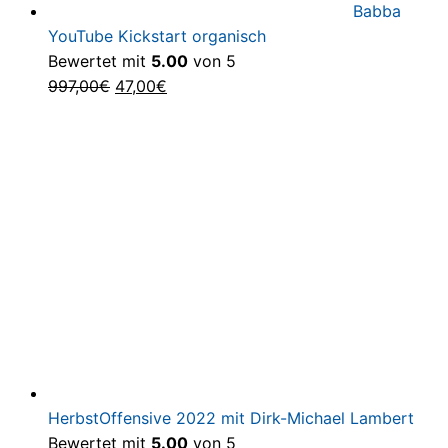
Babba
YouTube Kickstart organisch
Bewertet mit
5.00
von 5
Ursprünglicher
Aktueller
997,00
€
47,00
€
Preis
Preis
war:
ist:
997,00€
47,00€.
HerbstOffensive 2022 mit Dirk-Michael Lambert
Bewertet mit
5.00
von 5