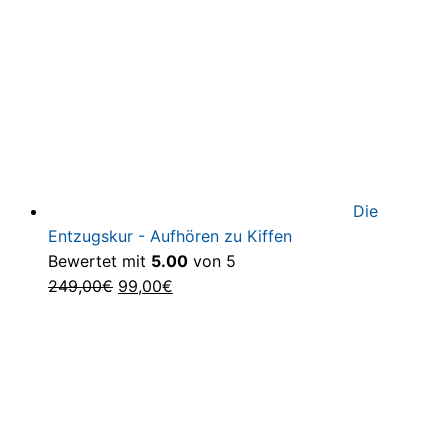
Die
Entzugskur - Aufhören zu Kiffen
Bewertet mit
5.00
von 5
Ursprünglicher
Aktueller
249,00
€
99,00
€
Preis
Preis
war:
ist:
249,00€
99,00€.