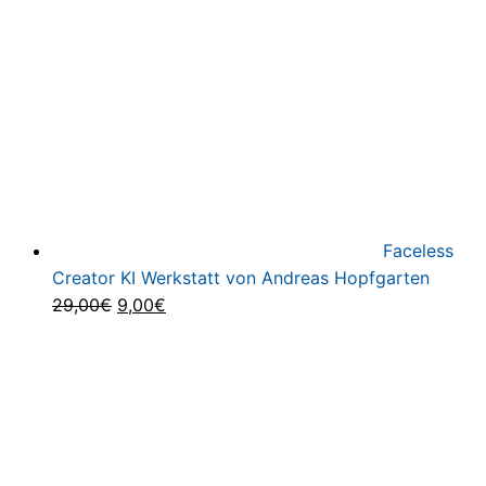
Faceless
Creator KI Werkstatt von Andreas Hopfgarten
Ursprünglicher
Aktueller
29,00
€
9,00
€
Preis
Preis
war:
ist:
29,00€
9,00€.