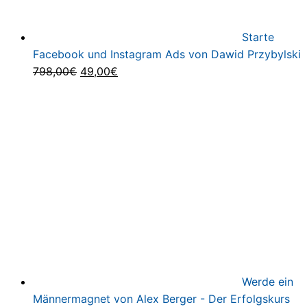
Starte
Facebook und Instagram Ads von Dawid Przybylski
Ursprünglicher
Aktueller
798,00
€
49,00
€
Preis
Preis
war:
ist:
798,00€
49,00€.
Werde ein
Männermagnet von Alex Berger - Der Erfolgskurs