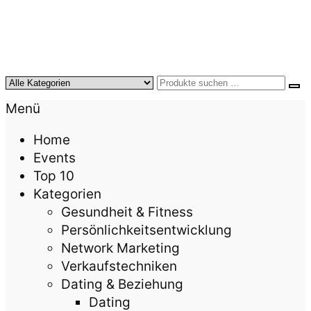
KursTipps.de
Weil Weiterbildung die beste Investition für mehr
Menü
Lebensqualität ist.
Home
Events
Top 10
Kategorien
Gesundheit & Fitness
Persönlichkeitsentwicklung
Network Marketing
Verkaufstechniken
Dating & Beziehung
Dating