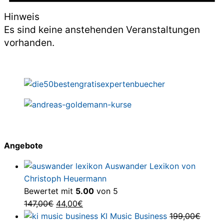
Hinweis
Es sind keine anstehenden Veranstaltungen
vorhanden.
Angebote
Auswander Lexikon von
Christoph Heuermann
Bewertet mit
5.00
von 5
Ursprünglicher
Aktueller
147,00
€
44,00
€
Preis
Preis
KI Music Business
199,00
€