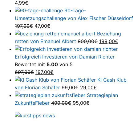
Ursprünglicher
Aktueller
war:
ist:
4,99
€
Preis
Preis
147,00€
44,00€.
90-Tage-
war:
ist:
Umsetzungschallenge von Alex Fischer Düsseldorf
199,00€
4,99€.
Ursprünglicher
Aktueller
197,00
€
47,00
€
Preis
Preis
Beziehung
war:
ist:
Ursprünglicher
Aktuelle
retten von Emanuel Albert
800,00
€
199,00
€
197,00€
47,00€.
Preis
Preis
war:
ist:
Erfolgreich Investieren von Damian Richter
800,00€
199,00€
Bewertet mit
5.00
von 5
Ursprünglicher
Aktueller
697,00
€
197,00
€
Preis
Preis
KI Cash Klub
war:
ist:
Ursprünglicher
Aktueller
von Florian Schäfer
99,00
€
29,00
€
697,00€
197,00€.
Preis
Preis
Strategieplan
Ursprünglicher
war:
Aktueller
ist:
ZukunftsFieber
499,00
€
95,00
€
Preis
99,00€
Preis
29,00€.
war:
ist:
499,00€
95,00€.