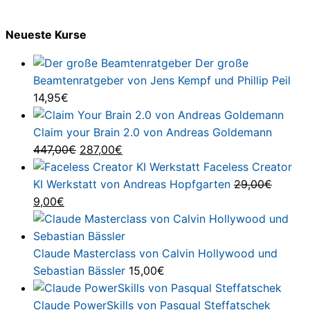
Neueste Kurse
Der große
Beamtenratgeber von Jens Kempf und Phillip Peil
14,95
€
Claim your Brain 2.0 von Andreas Goldemann
Ursprünglicher
Aktueller
447,00
€
287,00
€
Preis
Preis
Faceless Creator
war:
ist:
KI Werkstatt von Andreas Hopfgarten
29,00
€
Ursprünglicher
Aktueller
447,00€
287,00€.
9,00
€
Preis
Preis
war:
ist:
29,00€
9,00€.
Claude Masterclass von Calvin Hollywood und
Sebastian Bässler
15,00
€
Claude PowerSkills von Pasqual Steffatschek