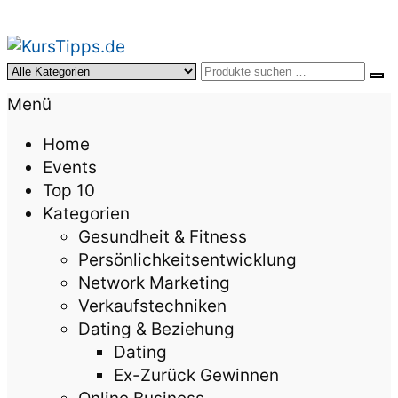
KursTipps.de
Weil Weiterbildung die beste Investition für mehr
Menü
Lebensqualität ist.
Home
Events
Top 10
Kategorien
Gesundheit & Fitness
Persönlichkeitsentwicklung
Network Marketing
Verkaufstechniken
Dating & Beziehung
Dating
Ex-Zurück Gewinnen