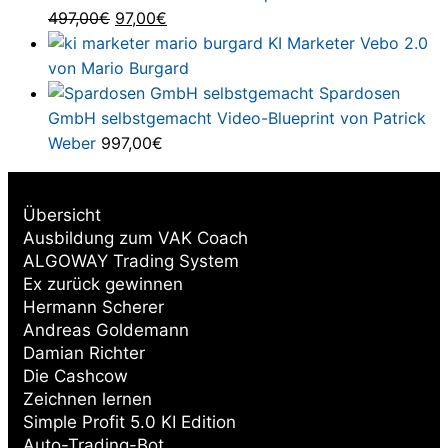
Ursprünglicher
Aktueller
497,00
€
97,00
€
Preis
Preis
KI Marketer Vebo 2.0
war:
ist:
von Mario Burgard
497,00€
97,00€.
Spardosen
GmbH selbstgemacht Video-Blueprint von Patrick
Weber
997,00
€
Übersicht
Ausbildung zum VAK Coach
ALGOWAY Trading System
Ex zurück gewinnen
Hermann Scherer
Andreas Goldemann
Damian Richter
Die Cashcow
Zeichnen lernen
Simple Profit 5.0 KI Edition
Auto-Trading-Bot