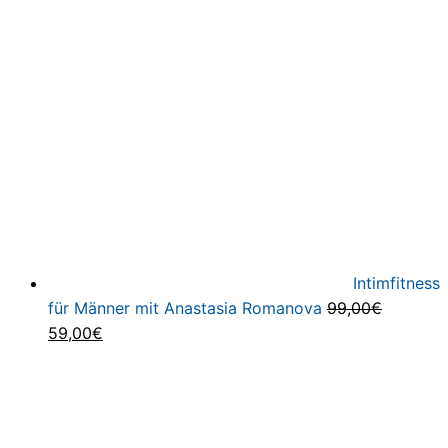
Preis
Preis
war:
ist:
199,95€
25,00€.
Intimfitness
für Männer mit Anastasia Romanova
99,00
€
Ursprünglicher
Aktueller
59,00
€
Preis
Preis
war:
ist:
99,00€
59,00€.