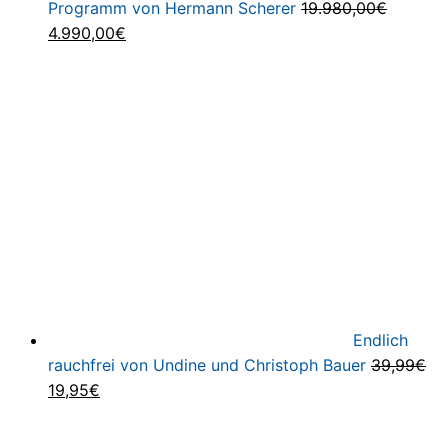
Programm von Hermann Scherer
19.980,00
€
Ursprünglicher
Aktueller
4.990,00
€
Preis
Preis
war:
ist:
19.980,00€
4.990,00€.
Endlich
rauchfrei von Undine und Christoph Bauer
39,99
€
Ursprünglicher
Aktueller
19,95
€
Preis
Preis
war:
ist: