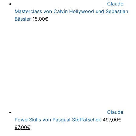
Claude
Masterclass von Calvin Hollywood und Sebastian
Bässler
15,00
€
Claude
PowerSkills von Pasqual Steffatschek
497,00
€
Ursprünglicher
Aktueller
97,00
€
Preis
Preis