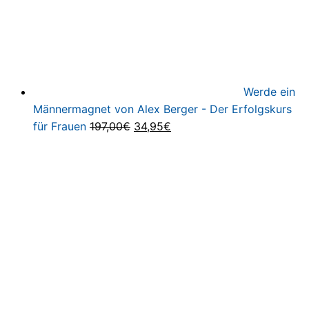
Werde ein
Männermagnet von Alex Berger - Der Erfolgskurs
Ursprünglicher
Aktueller
für Frauen
197,00
€
34,95
€
Preis
Preis
war:
ist:
197,00€
34,95€.