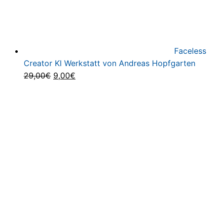
Faceless
Creator KI Werkstatt von Andreas Hopfgarten
Ursprünglicher
Aktueller
29,00
€
9,00
€
Preis
Preis
war:
ist:
29,00€
9,00€.