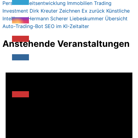
Persönlichkeitsentwicklung
Immobilien
Trading
Investment
Dirk Kreute
r
Zeichnen
Ex zurück
Künstliche
Intelligenz
Hermann Scherer
Liebeskummer
Übersicht
Auto-Trading-Bot
SEO im KI-Zeitalter
Anstehende Veranstaltungen