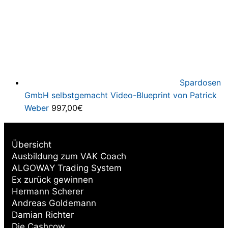
Spardosen
GmbH selbstgemacht Video-Blueprint von Patrick
Weber
997,00
€
Übersicht
Ausbildung zum VAK Coach
ALGOWAY Trading System
Ex zurück gewinnen
Hermann Scherer
Andreas Goldemann
Damian Richter
Die Cashcow