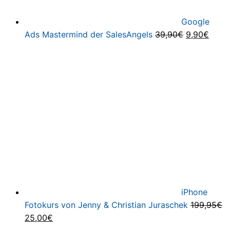
Google
Ursprüngli
Aktue
Ads Mastermind der SalesAngels
39,90
€
9,90
€
Preis
Preis
war:
ist:
39,90€
9,90€
iPhone
Fotokurs von Jenny & Christian Juraschek
199,95
€
Ursprünglicher
Aktueller
25,00
€