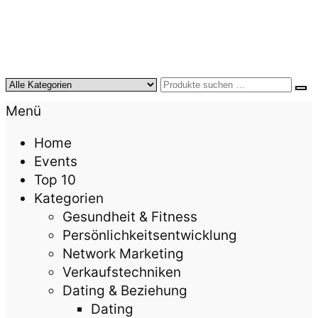
KursTipps.de
Weil Weiterbildung die beste Investition für mehr
Menü
Lebensqualität ist.
Home
Events
Top 10
Kategorien
Gesundheit & Fitness
Persönlichkeitsentwicklung
Network Marketing
Verkaufstechniken
Dating & Beziehung
Dating