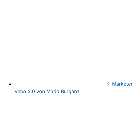
war:
ist:
497,00€
97,00€.
KI Marketer
Vebo 2.0 von Mario Burgard