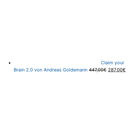
Claim your
Ursprüng
A
Brain 2.0 von Andreas Goldemann
447,00
€
287,00
€
Preis
P
war:
i
447,00€
2