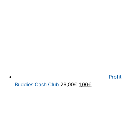
39,99€
19,95€.
Profit
Ursprünglicher
Aktueller
Buddies Cash Club
29,00
€
1,00
€
Preis
Preis
war:
ist:
29,00€
1,00€.