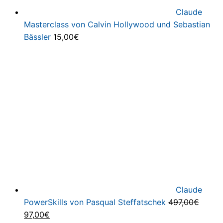
Claude
Masterclass von Calvin Hollywood und Sebastian
Bässler
15,00
€
Claude
PowerSkills von Pasqual Steffatschek
497,00
€
Ursprünglicher
Aktueller
97,00
€