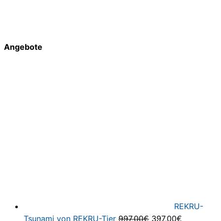
Angebote
REKRU-
Ursprünglicher
Aktueller
Tsunami von REKRU-Tier
997,00
€
397,00
€