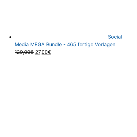
Social
Media MEGA Bundle - 465 fertige Vorlagen
Ursprünglicher
Aktueller
129,00
€
27,00
€
Preis
Preis
war:
ist:
129,00€
27,00€.