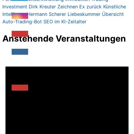
Investment
Dirk Kreute
r
Zeichnen
Ex zurück
Künstliche
Intelligenz
Hermann Scherer
Liebeskummer
Übersicht
Auto-Trading-Bot
SEO im KI-Zeitalter
Anstehende Veranstaltungen