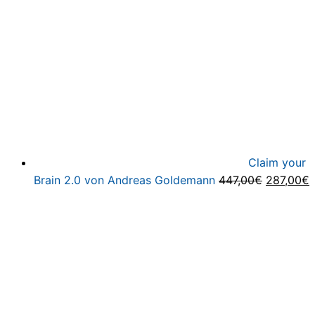
Claim your
Ursprüng
A
Brain 2.0 von Andreas Goldemann
447,00
€
287,00
€
Preis
P
war:
i
447,00€
2