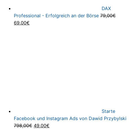
DAX
Professional - Erfolgreich an der Börse
79,00
€
Ursprünglicher
Aktueller
69,00
€
Preis
Preis
war:
ist:
79,00€
69,00€.
Starte
Facebook und Instagram Ads von Dawid Przybylski
Ursprünglicher
Aktueller
798,00
€
49,00
€