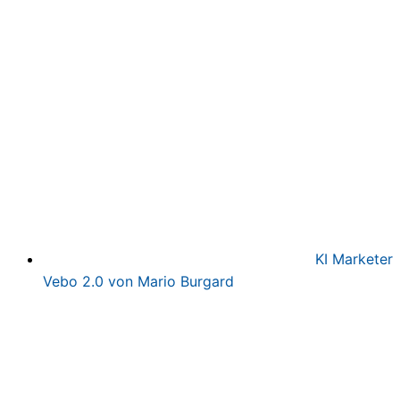
Preis
Preis
war:
ist:
497,00€
97,00€.
KI Marketer
Vebo 2.0 von Mario Burgard