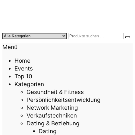
KursTipps.de
Weil Weiterbildung die beste Investition für mehr
Menü
Lebensqualität ist.
Home
Events
Top 10
Kategorien
Gesundheit & Fitness
Persönlichkeitsentwicklung
Network Marketing
Verkaufstechniken
Dating & Beziehung
Dating