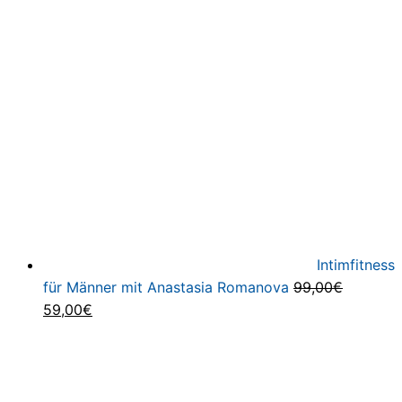
Preis
Preis
war:
ist:
798,00€
49,00€.
Intimfitness
für Männer mit Anastasia Romanova
99,00
€
Ursprünglicher
Aktueller
59,00
€
Preis
Preis
war:
ist:
99,00€
59,00€.