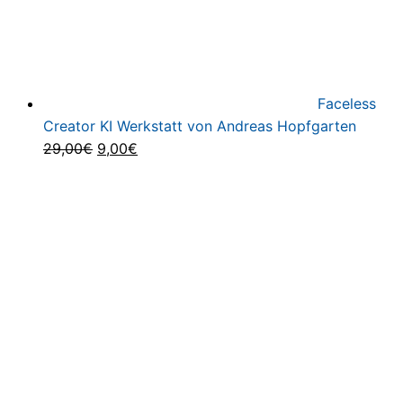
Faceless
Creator KI Werkstatt von Andreas Hopfgarten
Ursprünglicher
Aktueller
29,00
€
9,00
€
Preis
Preis
war:
ist:
29,00€
9,00€.