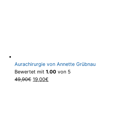
Aurachirurgie von Annette Grübnau
Bewertet mit
1.00
von 5
Ursprünglicher
Aktueller
49,90
€
19,00
€
Preis
Preis
war:
ist:
49,90€
19,00€.