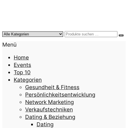
KursTipps.de
Weil Weiterbildung die beste Investition für mehr
Menü
Lebensqualität ist.
Home
Events
Top 10
Kategorien
Gesundheit & Fitness
Persönlichkeitsentwicklung
Network Marketing
Verkaufstechniken
Dating & Beziehung
Dating