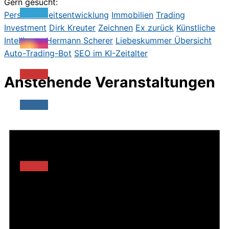
Gern gesucht:
Persönlichkeitsentwicklung
Immobilien
Trading
Investment
Dirk Kreute
r
Zeichnen
Ex zurück
Künstliche
Intelligenz
Hermann Scherer
Liebeskummer
Übersicht
Auto-Trading-Bot
SEO im KI-Zeitalter
Anstehende Veranstaltungen