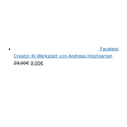
Faceless
Creator KI Werkstatt von Andreas Hopfgarten
Ursprünglicher
Aktueller
29,00
€
9,00
€
Preis
Preis
war:
ist:
29,00€
9,00€.