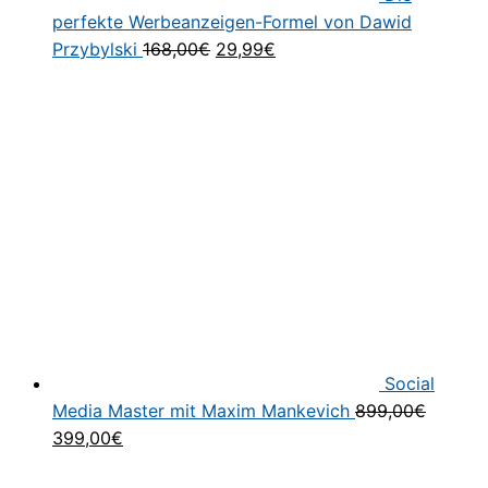
perfekte Werbeanzeigen-Formel von Dawid
Ursprünglicher
Aktueller
Przybylski
168,00
€
29,99
€
Preis
Preis
war:
ist:
168,00€
29,99€.
Social
Media Master mit Maxim Mankevich
899,00
€
Ursprünglicher
Aktueller
399,00
€
Preis
Preis