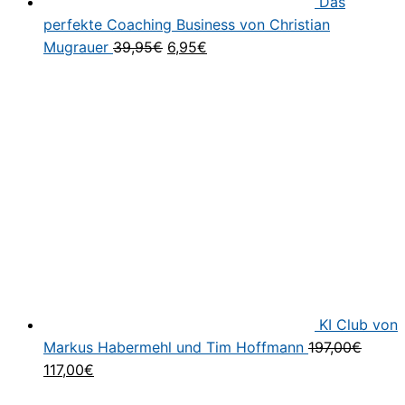
Das
perfekte Coaching Business von Christian
Ursprünglicher
Aktueller
Mugrauer
39,95
€
6,95
€
Preis
Preis
war:
ist:
39,95€
6,95€.
KI Club von
Markus Habermehl und Tim Hoffmann
197,00
€
Ursprünglicher
Aktueller
117,00
€
Preis
Preis