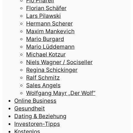
Flo Pharell
Florian Schäfer
Lars Pilawski
Hermann Scherer
Maxim Mankevich
Mario Burgard
Mario Lüddemann
Michael Kotzur
Niels Wagner / Sociseller
Regina Schickinger
Ralf Schmitz
Sales Angels
Wolfgang Mayr „Der Wolf“
Online Business
Gesundheit
Dating & Beziehung
Investoren-Tipps
Kostenlos