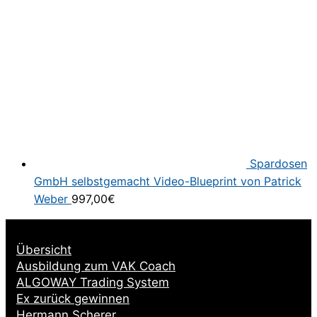
Spardosen
GmbH selbstgemacht Video-Blueprint von Patrick
Weber
997,00
€
Übersicht
Ausbildung zum VAK Coach
ALGOWAY Trading System
Ex zurück gewinnen
Hermann Scherer