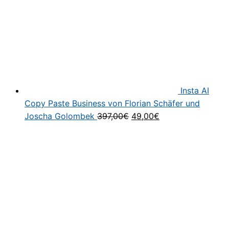
Insta AI
Copy Paste Business von Florian Schäfer und
Ursprünglicher
Aktueller
Joscha Golombek
397,00
€
49,00
€
Preis
Preis
war:
ist:
397,00€
49,00€.