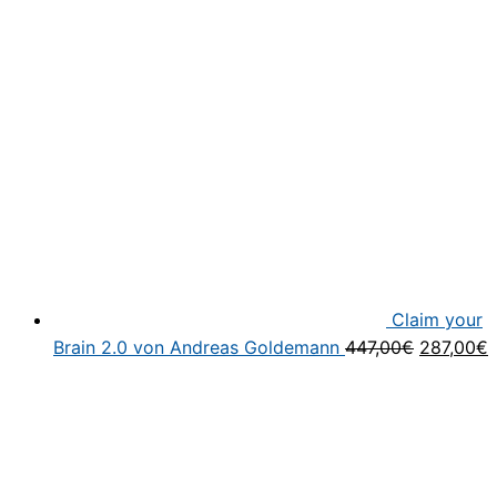
Claim your
Ursprüng
A
Brain 2.0 von Andreas Goldemann
447,00
€
287,00
€
Preis
P
war:
i
447,00€
2