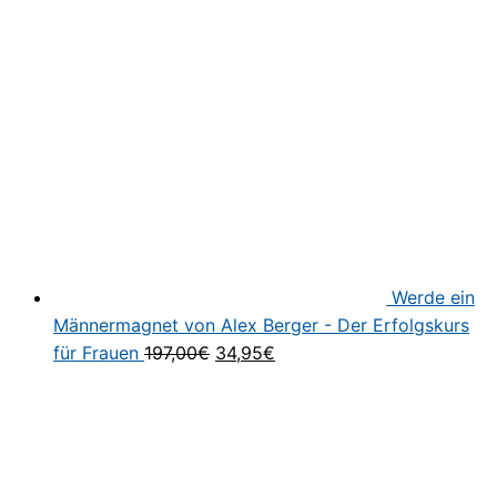
war:
ist:
197,00€
117,00€.
Werde ein
Männermagnet von Alex Berger - Der Erfolgskurs
Ursprünglicher
Aktueller
für Frauen
197,00
€
34,95
€
Preis
Preis
war:
ist:
197,00€
34,95€.