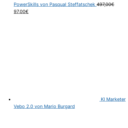
PowerSkills von Pasqual Steffatschek
497,00
€
Ursprünglicher
Aktueller
97,00
€
Preis
Preis
war:
ist:
497,00€
97,00€.
KI Marketer
Vebo 2.0 von Mario Burgard