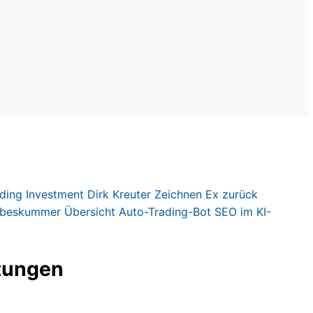
ding
Investment
Dirk Kreute
r
Zeichnen
Ex zurück
ebeskummer
Übersicht
Auto-Trading-Bot
SEO im KI-
tungen