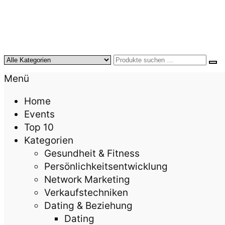
KursTipps.de
Weil Weiterbildung die beste Investition für mehr
Menü
Home
Events
Top 10
Kategorien
Gesundheit & Fitness
Persönlichkeitsentwicklung
Network Marketing
Verkaufstechniken
Dating & Beziehung
Dating