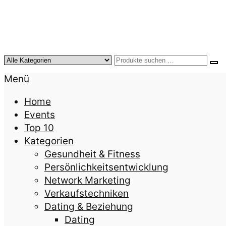
KursTipps.de
Weil Weiterbildung die beste Investition für mehr
Menü
Home
Events
Top 10
Kategorien
Gesundheit & Fitness
Persönlichkeitsentwicklung
Network Marketing
Verkaufstechniken
Dating & Beziehung
Dating