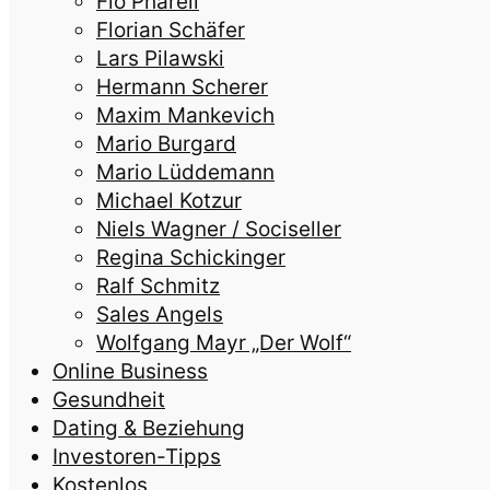
Flo Pharell
Florian Schäfer
Lars Pilawski
Hermann Scherer
Maxim Mankevich
Mario Burgard
Mario Lüddemann
Michael Kotzur
Niels Wagner / Sociseller
Regina Schickinger
Ralf Schmitz
Sales Angels
Wolfgang Mayr „Der Wolf“
Online Business
Gesundheit
Dating & Beziehung
Investoren-Tipps
Kostenlos