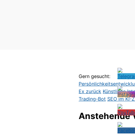
Gern gesucht:
Persönlichkeitsentwickl
Ex zurück
Künstliche Int
Trading-Bot
SEO im KI-Ze
Anstehende 