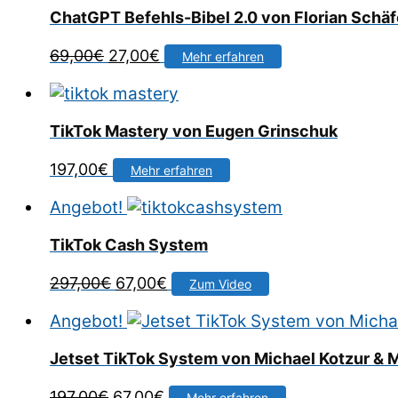
ChatGPT Befehls-Bibel 2.0 von Florian Schäf
Ursprünglicher
Aktueller
69,00
€
27,00
€
Mehr erfahren
Preis
Preis
war:
ist:
69,00€
27,00€.
TikTok Mastery von Eugen Grinschuk
197,00
€
Mehr erfahren
Angebot!
TikTok Cash System
Ursprünglicher
Aktueller
297,00
€
67,00
€
Zum Video
Preis
Preis
Angebot!
war:
ist:
297,00€
67,00€.
Jetset TikTok System von Michael Kotzur & 
Ursprünglicher
Aktueller
197,00
€
67,00
€
Mehr erfahren