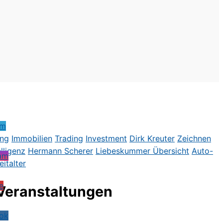
ung
Immobilien
Trading
Investment
Dirk Kreute
r
Zeichnen
elligenz
Hermann Scherer
Liebeskummer
Übersicht
Auto-
italter
Veranstaltungen