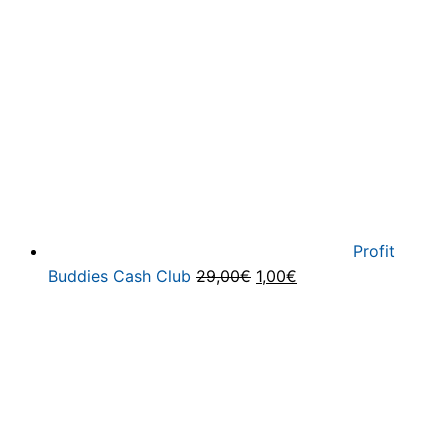
384,00€
48,00€.
Profit
Ursprünglicher
Aktueller
Buddies Cash Club
29,00
€
1,00
€
Preis
Preis
war:
ist:
29,00€
1,00€.