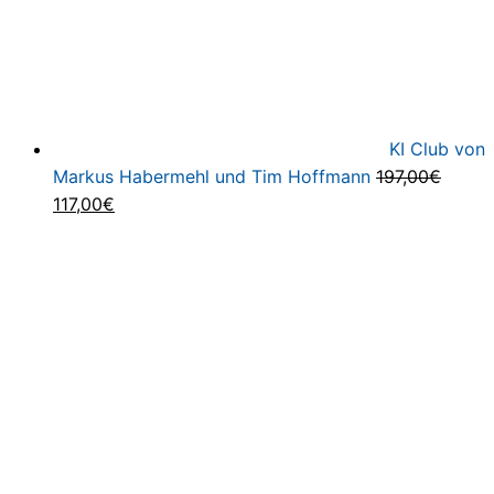
KI Club von
Markus Habermehl und Tim Hoffmann
197,00
€
Ursprünglicher
Aktueller
117,00
€
Preis
Preis
war:
ist:
197,00€
117,00€.