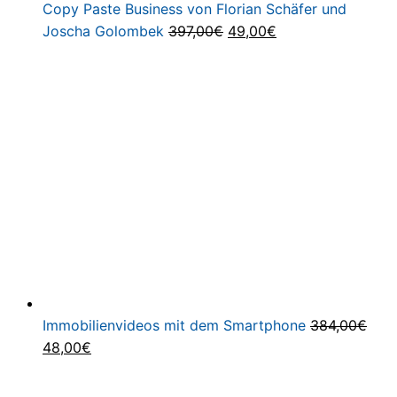
Copy Paste Business von Florian Schäfer und
Ursprünglicher
Aktueller
Joscha Golombek
397,00
€
49,00
€
Preis
Preis
war:
ist:
397,00€
49,00€.
Immobilienvideos mit dem Smartphone
384,00
€
Ursprünglicher
Aktueller
48,00
€
Preis
Preis
war:
ist: