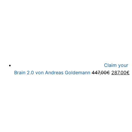
Claim your
Ursprüng
A
Brain 2.0 von Andreas Goldemann
447,00
€
287,00
€
Preis
P
war:
i
447,00€
2