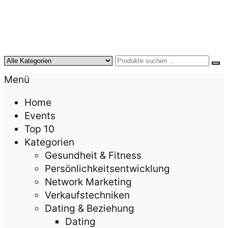
KursTipps.de
Weil Weiterbildung die beste Investition für mehr
Menü
Lebensqualität ist.
Home
Events
Top 10
Kategorien
Gesundheit & Fitness
Persönlichkeitsentwicklung
Network Marketing
Verkaufstechniken
Dating & Beziehung
Dating