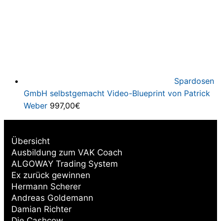
Spardosen
GmbH selbstgemacht Video-Blueprint von Patrick
Weber
997,00
€
Übersicht
Ausbildung zum VAK Coach
ALGOWAY Trading System
Ex zurück gewinnen
Hermann Scherer
Andreas Goldemann
Damian Richter
Die Cashcow