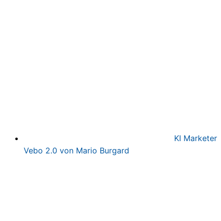
war:
ist:
497,00€
97,00€.
KI Marketer
Vebo 2.0 von Mario Burgard