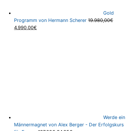
Gold
Programm von Hermann Scherer
19.980,00
€
Ursprünglicher
Aktueller
4.990,00
€
Preis
Preis
war:
ist:
19.980,00€
4.990,00€.
Werde ein
Männermagnet von Alex Berger - Der Erfolgskurs