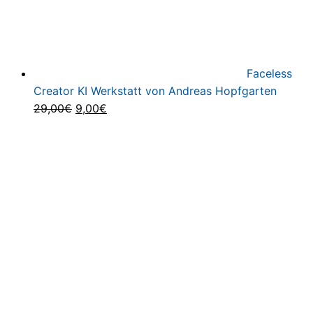
Faceless
Creator KI Werkstatt von Andreas Hopfgarten
Ursprünglicher
Aktueller
29,00
€
9,00
€
Preis
Preis
war:
ist:
29,00€
9,00€.