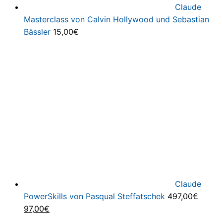
Claude
Masterclass von Calvin Hollywood und Sebastian
Bässler
15,00
€
Claude
PowerSkills von Pasqual Steffatschek
497,00
€
Ursprünglicher
Aktueller
97,00
€
Preis
Preis