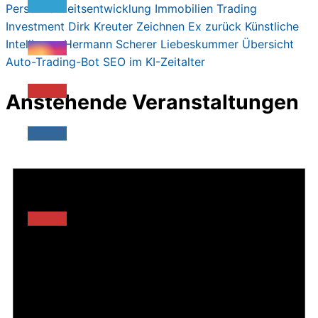
Persönlichkeitsentwicklung
Immobilien
Trading
Investment
Dirk Kreute
r
Zeichnen
Ex zurück
Künstliche
Intelligenz
Hermann Scherer
Liebeskummer
Übersicht
Auto-Trading-Bot
SEO im KI-Zeitalter
Anstehende Veranstaltungen