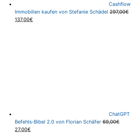
Cashflow
Immobilien kaufen von Stefanie Schädel
297,00
€
Ursprünglicher
Aktueller
137,00
€
Preis
Preis
war:
ist:
297,00€
137,00€.
ChatGPT
Befehls-Bibel 2.0 von Florian Schäfer
69,00
€
Ursprünglicher
Aktueller
27,00
€
Preis
Preis