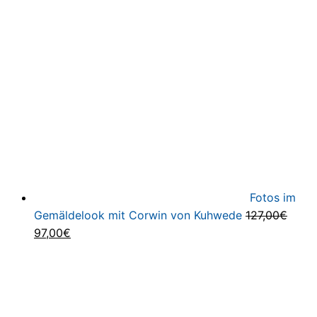
war:
ist:
69,00€
27,00€.
Fotos im
Gemäldelook mit Corwin von Kuhwede
127,00
€
Ursprünglicher
Aktueller
97,00
€
Preis
Preis
war:
ist:
127,00€
97,00€.