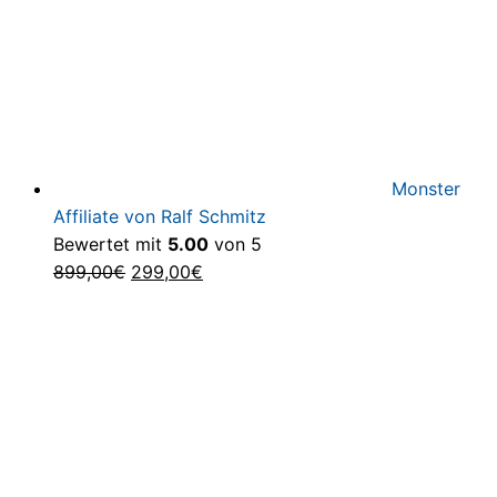
Monster
Affiliate von Ralf Schmitz
Bewertet mit
5.00
von 5
Ursprünglicher
Aktueller
899,00
€
299,00
€
Preis
Preis
war:
ist:
899,00€
299,00€.