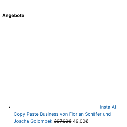
Angebote
Insta AI
Copy Paste Business von Florian Schäfer und
Ursprünglicher
Aktueller
Joscha Golombek
397,00
€
49,00
€