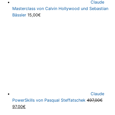
Claude
Masterclass von Calvin Hollywood und Sebastian
Bässler
15,00
€
Claude
PowerSkills von Pasqual Steffatschek
497,00
€
Ursprünglicher
Aktueller
97,00
€
Preis
Preis