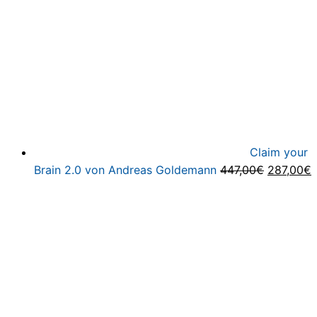
Claim your
Ursprüng
A
Brain 2.0 von Andreas Goldemann
447,00
€
287,00
€
Preis
P
war:
i
447,00€
2