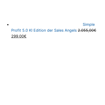
Simple
Profit 5.0 KI Edition der Sales Angels
2.055,00
€
Ursprünglicher
Aktueller
299,00
€
Preis
Preis
war:
ist:
2.055,00€
299,00€.