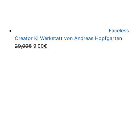
Faceless
Creator KI Werkstatt von Andreas Hopfgarten
Ursprünglicher
Aktueller
29,00
€
9,00
€
Preis
Preis
war:
ist:
29,00€
9,00€.