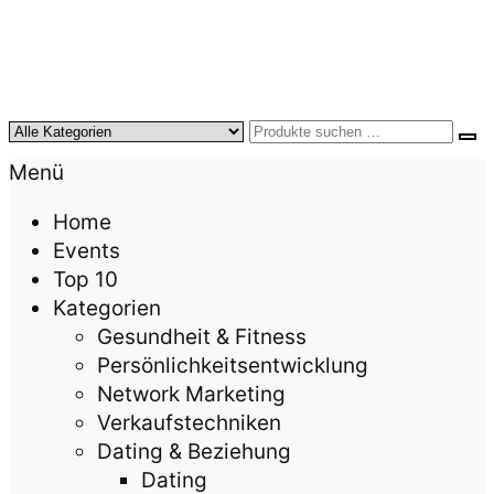
KursTipps.de
Weil Weiterbildung die beste Investition für mehr
Menü
Lebensqualität ist.
Home
Events
Top 10
Kategorien
Gesundheit & Fitness
Persönlichkeitsentwicklung
Network Marketing
Verkaufstechniken
Dating & Beziehung
Dating