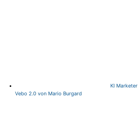
war:
ist:
497,00€
97,00€.
KI Marketer
Vebo 2.0 von Mario Burgard