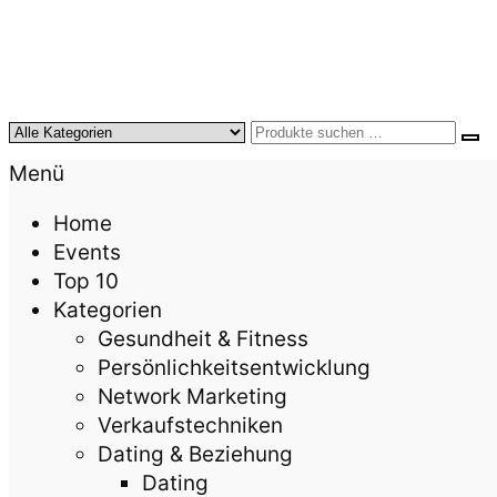
KursTipps.de
Weil Weiterbildung die beste Investition für mehr
Menü
Home
Events
Top 10
Kategorien
Gesundheit & Fitness
Persönlichkeitsentwicklung
Network Marketing
Verkaufstechniken
Dating & Beziehung
Dating