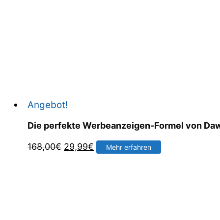
Angebot!
Die perfekte Werbeanzeigen-Formel von Daw
Ursprünglicher
Aktueller
168,00
€
29,99
€
Mehr erfahren
Preis
Preis
war:
ist:
168,00€
29,99€.