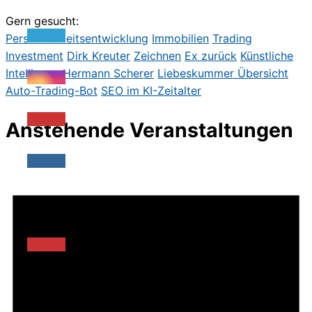
Gern gesucht:
Persönlichkeitsentwicklung
Immobilien
Trading
Investment
Dirk Kreute
r
Zeichnen
Ex zurück
Künstliche
Intelligenz
Hermann Scherer
Liebeskummer
Übersicht
Auto-Trading-Bot
SEO im KI-Zeitalter
Anstehende Veranstaltungen