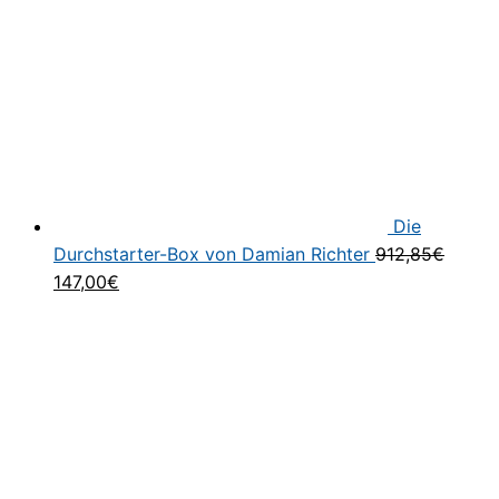
Die
Durchstarter-Box von Damian Richter
912,85
€
Ursprünglicher
Aktueller
147,00
€
Preis
Preis
war:
ist:
912,85€
147,00€.