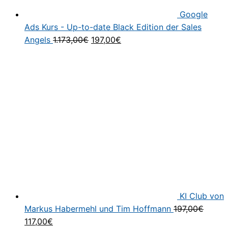
Google
Ads Kurs - Up-to-date Black Edition der Sales
Ursprünglicher
Aktueller
Angels
1.173,00
€
197,00
€
Preis
Preis
war:
ist:
1.173,00€
197,00€.
KI Club von
Markus Habermehl und Tim Hoffmann
197,00
€
Ursprünglicher
Aktueller
117,00
€