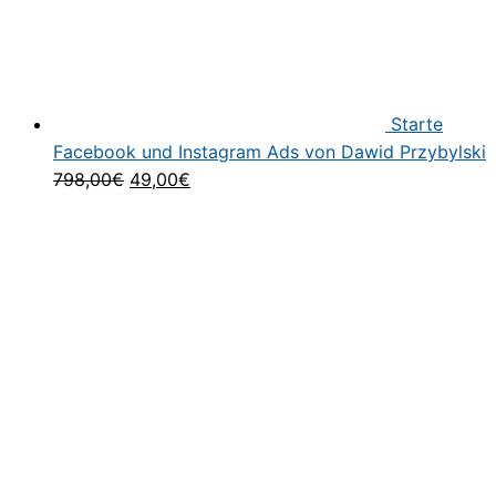
Starte
Facebook und Instagram Ads von Dawid Przybylski
Ursprünglicher
Aktueller
798,00
€
49,00
€
Preis
Preis
war:
ist:
798,00€
49,00€.