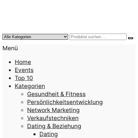
KursTipps.de
Weil Weiterbildung die beste Investition für mehr
Menü
Lebensqualität ist.
Home
Events
Top 10
Kategorien
Gesundheit & Fitness
Persönlichkeitsentwicklung
Network Marketing
Verkaufstechniken
Dating & Beziehung
Dating