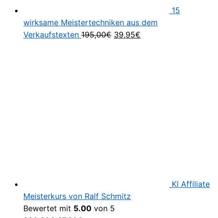
15
wirksame Meistertechniken aus dem
Ursprünglicher
Aktueller
Verkaufstexten
195,00
€
39,95
€
Preis
Preis
war:
ist:
195,00€
39,95€.
KI Affiliate
Meisterkurs von Ralf Schmitz
Bewertet mit
5.00
von 5