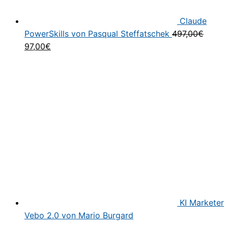
Claude
PowerSkills von Pasqual Steffatschek
497,00
€
Ursprünglicher
Aktueller
97,00
€
Preis
Preis
war:
ist:
497,00€
97,00€.
KI Marketer
Vebo 2.0 von Mario Burgard