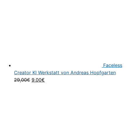
Faceless
Creator KI Werkstatt von Andreas Hopfgarten
Ursprünglicher
Aktueller
29,00
€
9,00
€
Preis
Preis
war:
ist:
29,00€
9,00€.