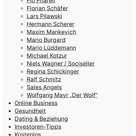
Flo Pharell
Florian Schäfer
Lars Pilawski
Hermann Scherer
Maxim Mankevich
Mario Burgard
Mario Lüddemann
Michael Kotzur
Niels Wagner / Sociseller
Regina Schickinger
Ralf Schmitz
Sales Angels
Wolfgang Mayr „Der Wolf“
Online Business
Gesundheit
Dating & Beziehung
Investoren-Tipps
Kostenlos