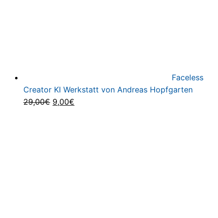
Faceless
Creator KI Werkstatt von Andreas Hopfgarten
Ursprünglicher
Aktueller
29,00
€
9,00
€
Preis
Preis
war:
ist:
29,00€
9,00€.