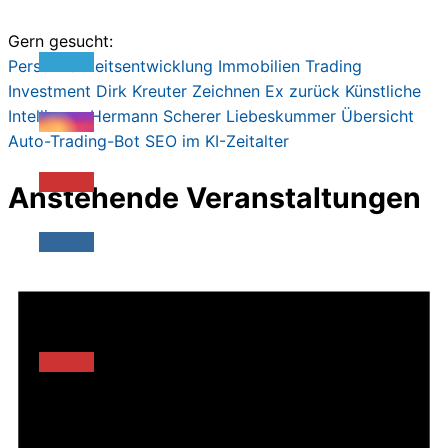
225,00€
47,00€.
Gern gesucht:
Persönlichkeitsentwicklung
Immobilien
Trading
Investment
Dirk Kreute
r
Zeichnen
Ex zurück
Künstliche
Intelligenz
Hermann Scherer
Liebeskummer
Übersicht
Auto-Trading-Bot
SEO im KI-Zeitalter
Anstehende Veranstaltungen