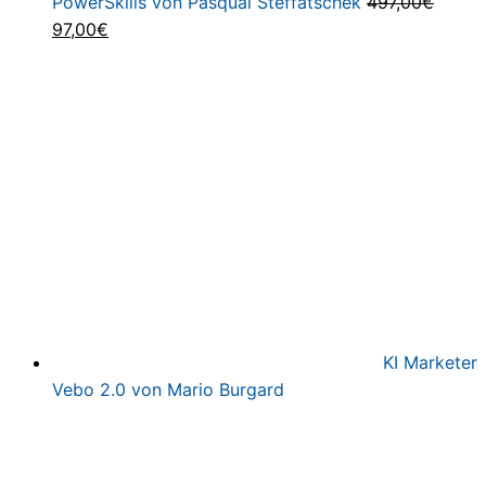
PowerSkills von Pasqual Steffatschek
497,00
€
Ursprünglicher
Aktueller
97,00
€
Preis
Preis
war:
ist:
497,00€
97,00€.
KI Marketer
Vebo 2.0 von Mario Burgard