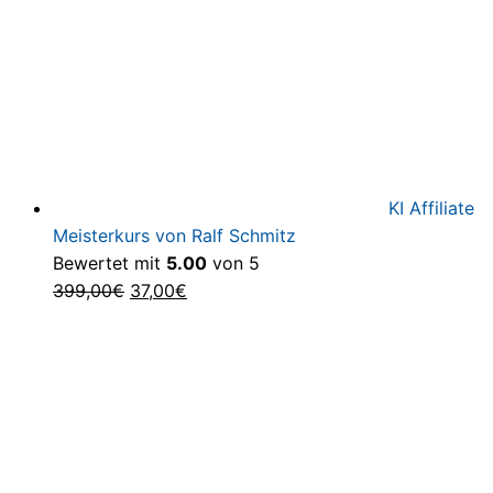
KI Affiliate
Meisterkurs von Ralf Schmitz
Bewertet mit
5.00
von 5
Ursprünglicher
Aktueller
399,00
€
37,00
€
Preis
Preis
war:
ist:
399,00€
37,00€.