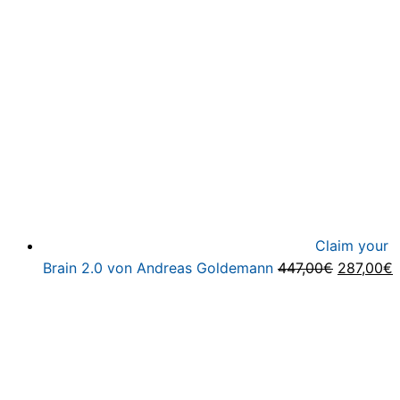
Claim your
Ursprüng
A
Brain 2.0 von Andreas Goldemann
447,00
€
287,00
€
Preis
P
war:
i
447,00€
2