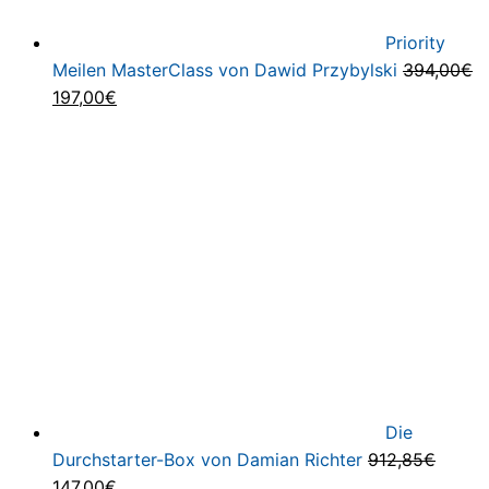
Priority
Meilen MasterClass von Dawid Przybylski
394,00
€
Ursprünglicher
Aktueller
197,00
€
Preis
Preis
war:
ist:
394,00€
197,00€.
Die
Durchstarter-Box von Damian Richter
912,85
€
Ursprünglicher
Aktueller
147,00
€