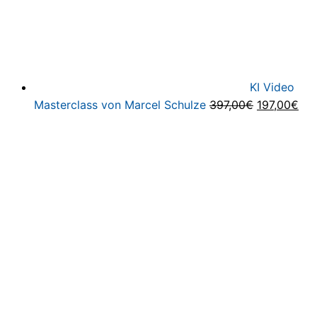
KI Video
Ursprüngli
Akt
Masterclass von Marcel Schulze
397,00
€
197,00
€
Preis
Pre
war:
ist:
397,00€
197