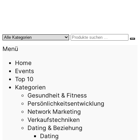
KursTipps.de
Weil Weiterbildung die beste Investition für mehr
Menü
Lebensqualität ist.
Home
Events
Top 10
Kategorien
Gesundheit & Fitness
Persönlichkeitsentwicklung
Network Marketing
Verkaufstechniken
Dating & Beziehung
Dating