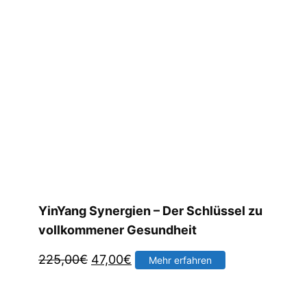
YinYang Synergien – Der Schlüssel zu
vollkommener Gesundheit
Ursprünglicher
Aktueller
225,00
€
47,00
€
Mehr erfahren
Preis
Preis
war:
ist: