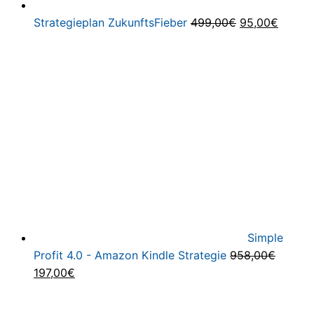
Ursprüngliche
Aktuel
Strategieplan ZukunftsFieber
499,00
€
95,00
€
Preis
Preis
war:
ist:
499,00€
95,00€
Simple
Profit 4.0 - Amazon Kindle Strategie
958,00
€
Ursprünglicher
Aktueller
197,00
€
Preis
Preis
war:
ist: