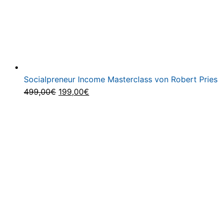
Socialpreneur Income Masterclass von Robert Pries
Ursprünglicher
Aktueller
499,00
€
199,00
€
Preis
Preis
war:
ist:
499,00€
199,00€.