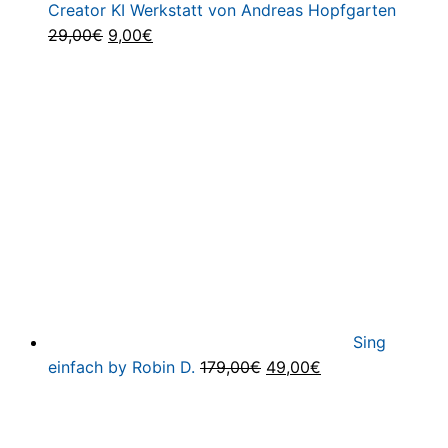
Creator KI Werkstatt von Andreas Hopfgarten
Ursprünglicher
Aktueller
29,00
€
9,00
€
Preis
Preis
war:
ist:
29,00€
9,00€.
Sing
Ursprünglicher
Aktueller
einfach by Robin D.
179,00
€
49,00
€
Preis
Preis
war:
ist:
179,00€
49,00€.