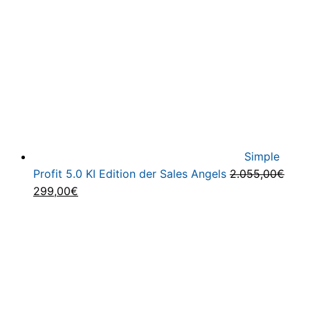
Simple
Profit 5.0 KI Edition der Sales Angels
2.055,00
€
Ursprünglicher
Aktueller
299,00
€
Preis
Preis
war:
ist:
2.055,00€
299,00€.