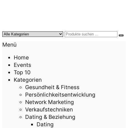
KursTipps.de
Weil Weiterbildung die beste Investition für mehr
Menü
Lebensqualität ist.
Home
Events
Top 10
Kategorien
Gesundheit & Fitness
Persönlichkeitsentwicklung
Network Marketing
Verkaufstechniken
Dating & Beziehung
Dating