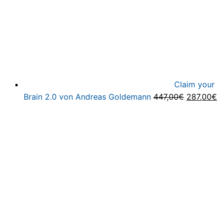
Claim your
Ursprüng
A
Brain 2.0 von Andreas Goldemann
447,00
€
287,00
€
Preis
P
war:
i
447,00€
2