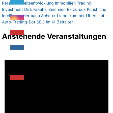
Persönlichkeitsentwicklung
Immobilien
Trading
Investment
Dirk Kreute
r
Zeichnen
Ex zurück
Künstliche
Intelligenz
Hermann Scherer
Liebeskummer
Übersicht
Auto-Trading-Bot
SEO im KI-Zeitalter
Anstehende Veranstaltungen