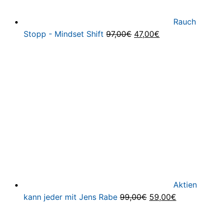
Rauch
Ursprünglicher
Aktueller
Stopp - Mindset Shift
97,00
€
47,00
€
Preis
Preis
war:
ist:
97,00€
47,00€.
Aktien
Ursprünglicher
Aktueller
kann jeder mit Jens Rabe
99,00
€
59,00
€
Preis
Preis