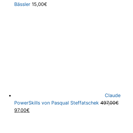
Bässler
15,00
€
Claude
PowerSkills von Pasqual Steffatschek
497,00
€
Ursprünglicher
Aktueller
97,00
€
Preis
Preis
war:
ist:
497,00€
97,00€.