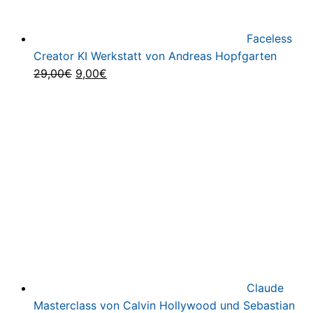
Faceless
Creator KI Werkstatt von Andreas Hopfgarten
Ursprünglicher
Aktueller
29,00
€
9,00
€
Preis
Preis
war:
ist:
29,00€
9,00€.
Claude
Masterclass von Calvin Hollywood und Sebastian