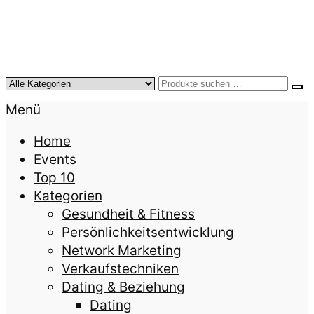
KursTipps.de
Weil Weiterbildung die beste Investition für mehr
Menü
Lebensqualität ist.
Home
Events
Top 10
Kategorien
Gesundheit & Fitness
Persönlichkeitsentwicklung
Network Marketing
Verkaufstechniken
Dating & Beziehung
Dating