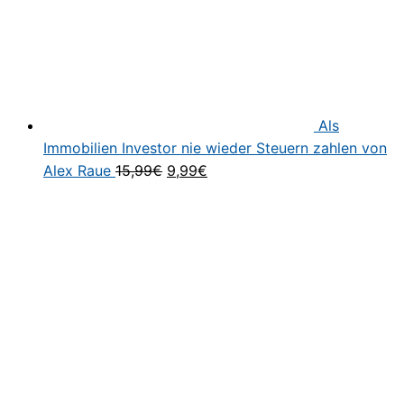
Als
Immobilien Investor nie wieder Steuern zahlen von
Ursprünglicher
Aktueller
Alex Raue
15,99
€
9,99
€
Preis
Preis
war:
ist:
15,99€
9,99€.