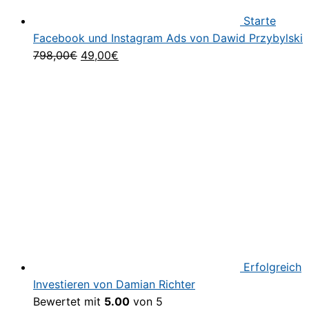
Starte
Facebook und Instagram Ads von Dawid Przybylski
Ursprünglicher
Aktueller
798,00
€
49,00
€
Preis
Preis
war:
ist:
798,00€
49,00€.
Erfolgreich
Investieren von Damian Richter
Bewertet mit
5.00
von 5