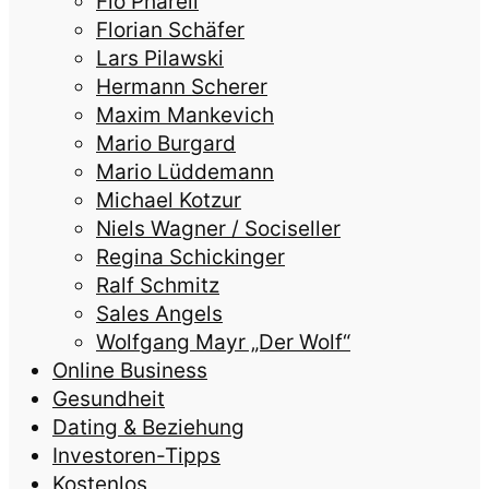
Flo Pharell
Florian Schäfer
Lars Pilawski
Hermann Scherer
Maxim Mankevich
Mario Burgard
Mario Lüddemann
Michael Kotzur
Niels Wagner / Sociseller
Regina Schickinger
Ralf Schmitz
Sales Angels
Wolfgang Mayr „Der Wolf“
Online Business
Gesundheit
Dating & Beziehung
Investoren-Tipps
Kostenlos