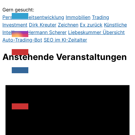
Gern gesucht:
Persönlichkeitsentwicklung
Immobilien
Trading
Investment
Dirk Kreute
r
Zeichnen
Ex zurück
Künstliche
Intelligenz
Hermann Scherer
Liebeskummer
Übersicht
Auto-Trading-Bot
SEO im KI-Zeitalter
Anstehende Veranstaltungen