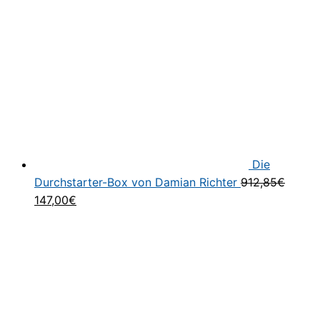
Die
Durchstarter-Box von Damian Richter
912,85
€
Ursprünglicher
Aktueller
147,00
€
Preis
Preis
war:
ist:
912,85€
147,00€.