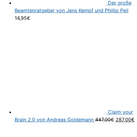
Der große
Beamtenratgeber von Jens Kempf und Phillip Peil
14,95
€
Claim your
Ursprüng
A
Brain 2.0 von Andreas Goldemann
447,00
€
287,00
€
Preis
P
war:
i