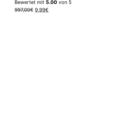
Bewertet mit
5.00
von 5
Ursprünglicher
Aktueller
997,00
€
9,99
€
Preis
Preis
war:
ist:
997,00€
9,99€.