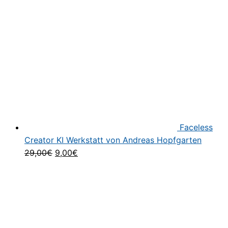
447,00€
2
Faceless
Creator KI Werkstatt von Andreas Hopfgarten
Ursprünglicher
Aktueller
29,00
€
9,00
€
Preis
Preis
war:
ist:
29,00€
9,00€.