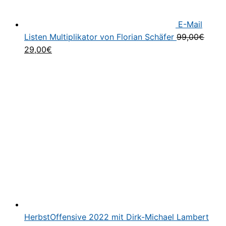
E-Mail
Listen Multiplikator von Florian Schäfer
99,00
€
Ursprünglicher
Aktueller
29,00
€
Preis
Preis
war:
ist:
99,00€
29,00€.
HerbstOffensive 2022 mit Dirk-Michael Lambert