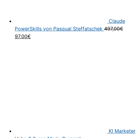
Claude
PowerSkills von Pasqual Steffatschek
497,00
€
Ursprünglicher
Aktueller
97,00
€
Preis
Preis
war:
ist:
497,00€
97,00€.
KI Marketer