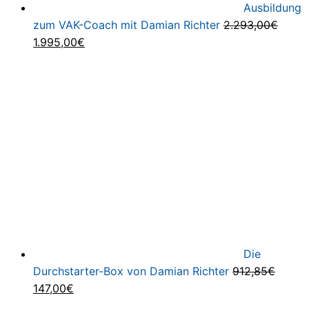
Ausbildung
zum VAK-Coach mit Damian Richter
2.293,00
€
Ursprünglicher
Aktueller
1.995,00
€
Preis
Preis
war:
ist:
2.293,00€
1.995,00€.
Die
Durchstarter-Box von Damian Richter
912,85
€
Ursprünglicher
Aktueller
147,00
€
Preis
Preis