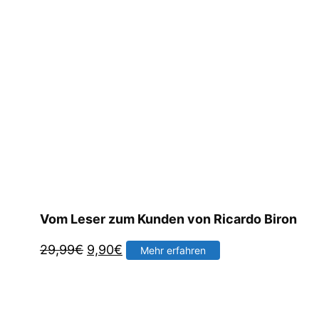
Vom Leser zum Kunden von Ricardo Biron
Ursprünglicher
Aktueller
29,99
€
9,90
€
Mehr erfahren
Preis
Preis
war:
ist:
29,99€
9,90€.