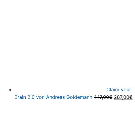
Claim your
Ursprüng
A
Brain 2.0 von Andreas Goldemann
447,00
€
287,00
€
Preis
P
war:
i
447,00€
2