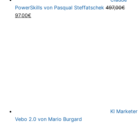
PowerSkills von Pasqual Steffatschek
497,00
€
Ursprünglicher
Aktueller
97,00
€
Preis
Preis
war:
ist:
497,00€
97,00€.
KI Marketer
Vebo 2.0 von Mario Burgard