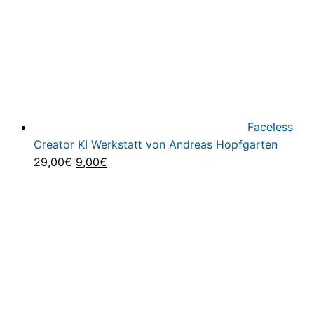
Faceless
Creator KI Werkstatt von Andreas Hopfgarten
Ursprünglicher
Aktueller
29,00
€
9,00
€
Preis
Preis
war:
ist:
29,00€
9,00€.