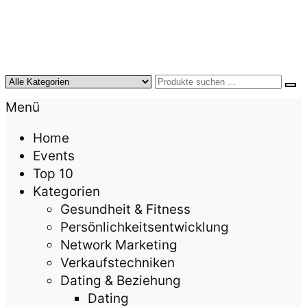
KursTipps.de
Weil Weiterbildung die beste Investition für mehr
Menü
Lebensqualität ist.
Home
Events
Top 10
Kategorien
Gesundheit & Fitness
Persönlichkeitsentwicklung
Network Marketing
Verkaufstechniken
Dating & Beziehung
Dating