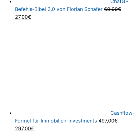
ChatGPT
Befehls-Bibel 2.0 von Florian Schäfer
69,00
€
Ursprünglicher
Aktueller
27,00
€
Preis
Preis
war:
ist:
69,00€
27,00€.
Cashflow-
Formel für Immobilien-Investments
497,00
€
Ursprünglicher
Aktueller
297,00
€
Preis
Preis