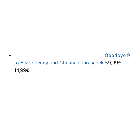
Goodbye 9
to 5 von Jenny und Christian Juraschek
59,99
€
Ursprünglicher
Aktueller
14,99
€
Preis
Preis
war:
ist:
59,99€
14,99€.