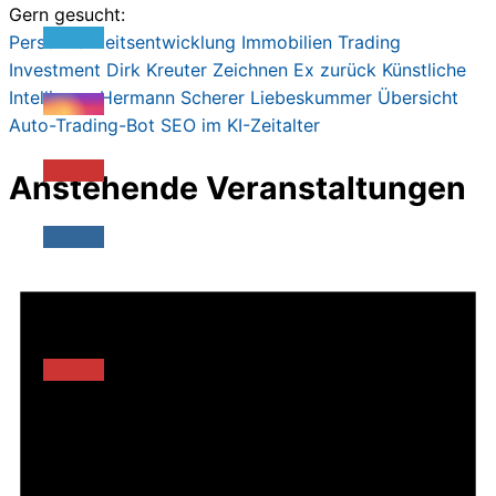
Gern gesucht:
Persönlichkeitsentwicklung
Immobilien
Trading
Investment
Dirk Kreute
r
Zeichnen
Ex zurück
Künstliche
Intelligenz
Hermann Scherer
Liebeskummer
Übersicht
Auto-Trading-Bot
SEO im KI-Zeitalter
Anstehende Veranstaltungen