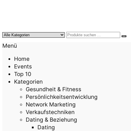
KursTipps.de
Weil Weiterbildung die beste Investition für mehr
Menü
Home
Events
Top 10
Kategorien
Gesundheit & Fitness
Persönlichkeitsentwicklung
Network Marketing
Verkaufstechniken
Dating & Beziehung
Dating