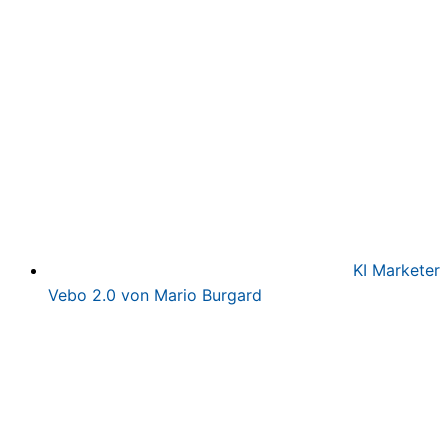
war:
ist:
497,00€
97,00€.
KI Marketer
Vebo 2.0 von Mario Burgard