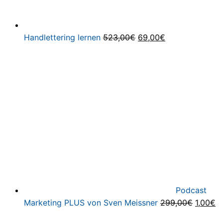
Ursprünglicher
Aktueller
Handlettering lernen
523,00
€
69,00
€
Preis
Preis
war:
ist:
523,00€
69,00€.
Podcast
Ursprün
Ak
Marketing PLUS von Sven Meissner
299,00
€
1,00
€
Preis
Pr