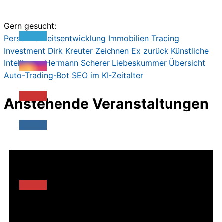
99,00€
29,00€.
Gern gesucht:
Persönlichkeitsentwicklung
Immobilien
Trading
Investment
Dirk Kreute
r
Zeichnen
Ex zurück
Künstliche
Intelligenz
Hermann Scherer
Liebeskummer
Übersicht
Auto-Trading-Bot
SEO im KI-Zeitalter
Anstehende Veranstaltungen