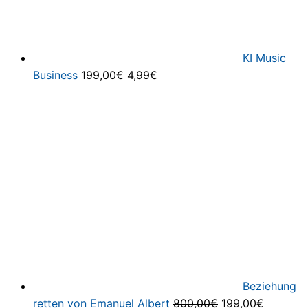
KI Music
Ursprünglicher
Aktueller
Business
199,00
€
4,99
€
Preis
Preis
war:
ist:
199,00€
4,99€.
Beziehung
Ursprünglicher
Aktuelle
retten von Emanuel Albert
800,00
€
199,00
€