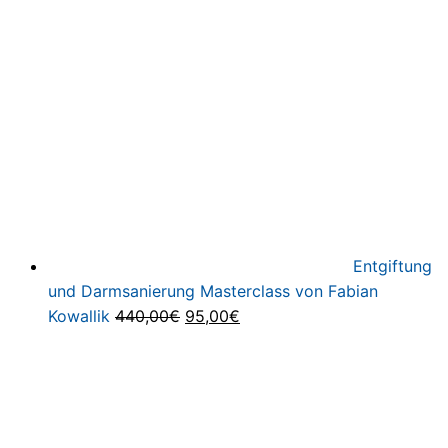
war:
is
299,00
1,
Entgiftung
und Darmsanierung Masterclass von Fabian
Ursprünglicher
Aktueller
Kowallik
440,00
€
95,00
€
Preis
Preis
war:
ist:
440,00€
95,00€.