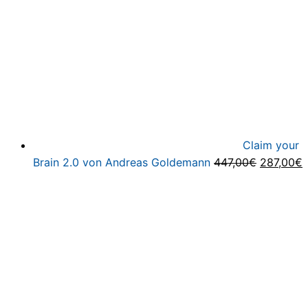
Claim your
Ursprüng
A
Brain 2.0 von Andreas Goldemann
447,00
€
287,00
€
Preis
P
war:
i
447,00€
2