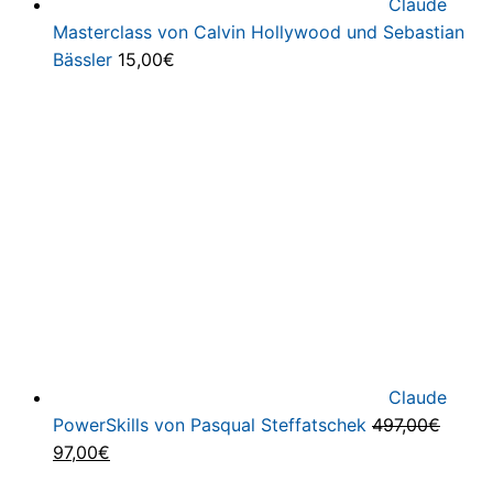
Claude
Masterclass von Calvin Hollywood und Sebastian
Bässler
15,00
€
Claude
PowerSkills von Pasqual Steffatschek
497,00
€
Ursprünglicher
Aktueller
97,00
€
Preis
Preis