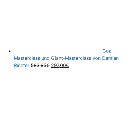
Goal-
Masterclass und Giant-Masterclass von Damian
Ursprünglicher
Aktueller
Richter
583,95
€
297,00
€
Preis
Preis
war:
ist:
583,95€
297,00€.