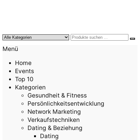
KursTipps.de
Weil Weiterbildung die beste Investition für mehr
Menü
Lebensqualität ist.
Home
Events
Top 10
Kategorien
Gesundheit & Fitness
Persönlichkeitsentwicklung
Network Marketing
Verkaufstechniken
Dating & Beziehung
Dating