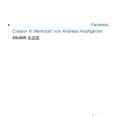
Faceless
Creator KI Werkstatt von Andreas Hopfgarten
Ursprünglicher
Aktueller
29,00
€
9,00
€
Preis
Preis
war:
ist:
29,00€
9,00€.