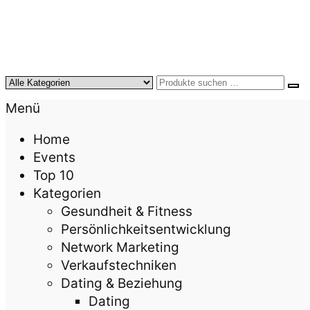
KursTipps.de
Weil Weiterbildung die beste Investition für mehr
Menü
Home
Events
Top 10
Kategorien
Gesundheit & Fitness
Persönlichkeitsentwicklung
Network Marketing
Verkaufstechniken
Dating & Beziehung
Dating