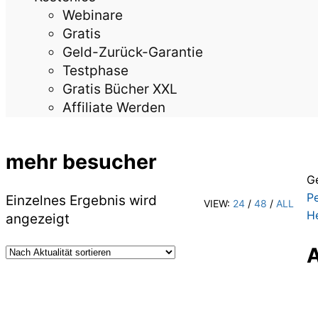
Webinare
Gratis
Geld-Zurück-Garantie
Testphase
Gratis Bücher XXL
Affiliate Werden
mehr besucher
G
Pe
Einzelnes Ergebnis wird
VIEW:
24
/
48
/
ALL
H
angezeigt
A