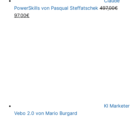
Claude
PowerSkills von Pasqual Steffatschek
497,00
€
Ursprünglicher
Aktueller
97,00
€
Preis
Preis
war:
ist:
497,00€
97,00€.
KI Marketer
Vebo 2.0 von Mario Burgard