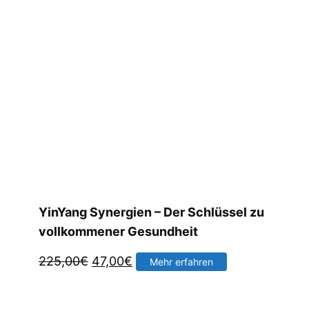
YinYang Synergien – Der Schlüssel zu
vollkommener Gesundheit
Ursprünglicher
Aktueller
225,00
€
47,00
€
Mehr erfahren
Preis
Preis
war:
ist: