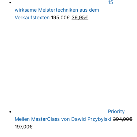
15
wirksame Meistertechniken aus dem
Ursprünglicher
Aktueller
Verkaufstexten
195,00
€
39,95
€
Preis
Preis
war:
ist:
195,00€
39,95€.
Priority
Meilen MasterClass von Dawid Przybylski
394,00
€
Ursprünglicher
Aktueller
197,00
€
Preis
Preis