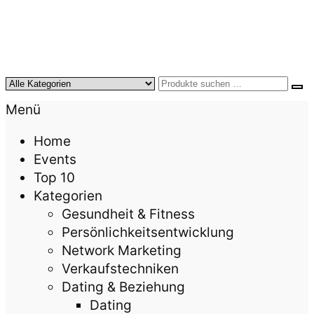
KursTipps.de
Weil Weiterbildung die beste Investition für mehr
Menü
Lebensqualität ist.
Home
Events
Top 10
Kategorien
Gesundheit & Fitness
Persönlichkeitsentwicklung
Network Marketing
Verkaufstechniken
Dating & Beziehung
Dating