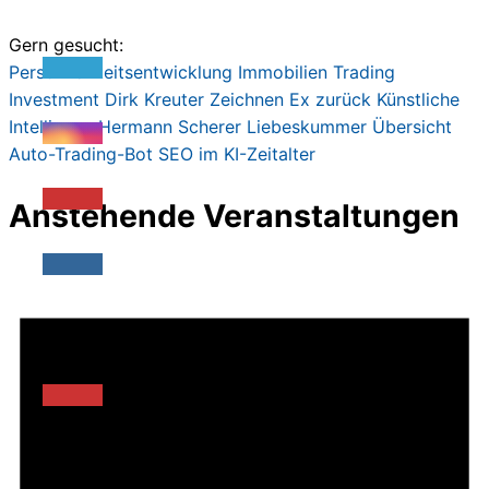
225,00€
47,00€.
Gern gesucht:
Persönlichkeitsentwicklung
Immobilien
Trading
Investment
Dirk Kreute
r
Zeichnen
Ex zurück
Künstliche
Intelligenz
Hermann Scherer
Liebeskummer
Übersicht
Auto-Trading-Bot
SEO im KI-Zeitalter
Anstehende Veranstaltungen