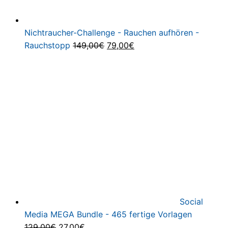
Nichtraucher-Challenge - Rauchen aufhören -
Ursprünglicher
Aktueller
Rauchstopp
149,00
€
79,00
€
Preis
Preis
war:
ist:
149,00€
79,00€.
Social
Media MEGA Bundle - 465 fertige Vorlagen
Ursprünglicher
Aktueller
129,00
€
27,00
€