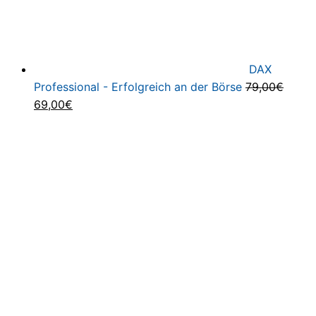
DAX
Professional - Erfolgreich an der Börse
79,00
€
Ursprünglicher
Aktueller
69,00
€
Preis
Preis
war:
ist:
79,00€
69,00€.