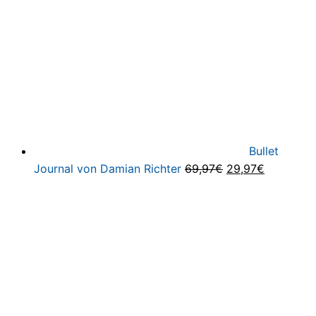
Bullet
Ursprünglicher
Aktueller
Journal von Damian Richter
69,97
€
29,97
€
Preis
Preis
war:
ist:
69,97€
29,97€.