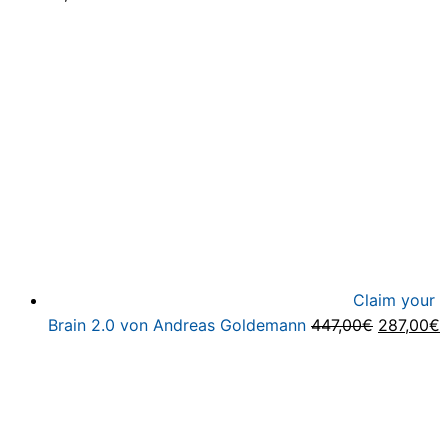
Claim your
Ursprüng
A
Brain 2.0 von Andreas Goldemann
447,00
€
287,00
€
Preis
P
war:
i
447,00€
2