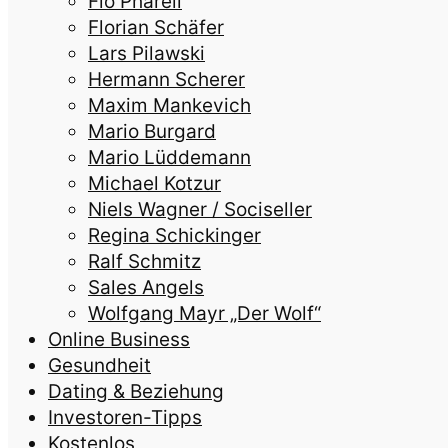
Flo Pharell
Florian Schäfer
Lars Pilawski
Hermann Scherer
Maxim Mankevich
Mario Burgard
Mario Lüddemann
Michael Kotzur
Niels Wagner / Sociseller
Regina Schickinger
Ralf Schmitz
Sales Angels
Wolfgang Mayr „Der Wolf“
Online Business
Gesundheit
Dating & Beziehung
Investoren-Tipps
Kostenlos