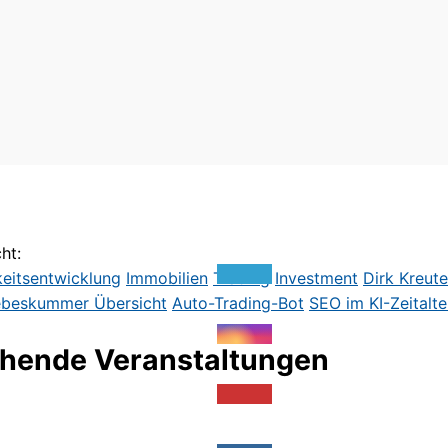
ht:
keitsentwicklung
Immobilien
Trading
Investment
Dirk Kreute
ebeskummer
Übersicht
Auto-Trading-Bot
SEO im KI-Zeitalte
hende Veranstaltungen