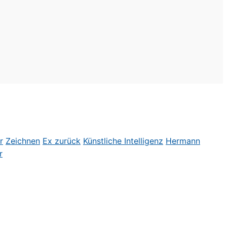
r
Zeichnen
Ex zurück
Künstliche Intelligenz
Hermann
r