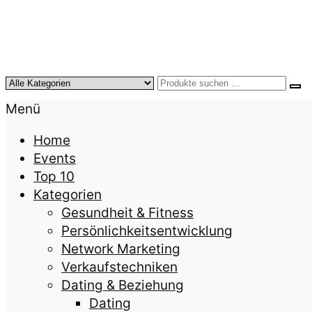
KursTipps.de
Weil Weiterbildung die beste Investition für mehr
Menü
Home
Events
Top 10
Kategorien
Gesundheit & Fitness
Persönlichkeitsentwicklung
Network Marketing
Verkaufstechniken
Dating & Beziehung
Dating