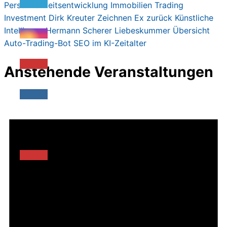
Persönlichkeitsentwicklung
Immobilien
Trading
Investment
Dirk Kreute
r
Zeichnen
Ex zurück
Künstliche
Intelligenz
Hermann Scherer
Liebeskummer
Übersicht
Auto-Trading-Bot
SEO im KI-Zeitalter
Anstehende Veranstaltungen