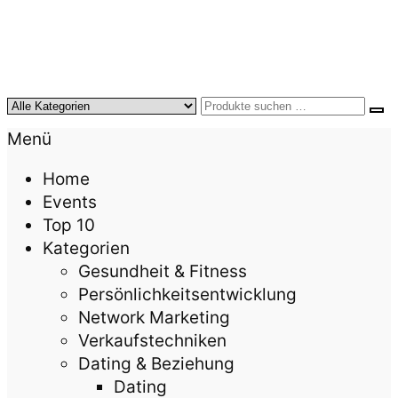
KursTipps.de
Weil Weiterbildung die beste Investition für mehr
Menü
Lebensqualität ist.
Home
Events
Top 10
Kategorien
Gesundheit & Fitness
Persönlichkeitsentwicklung
Network Marketing
Verkaufstechniken
Dating & Beziehung
Dating