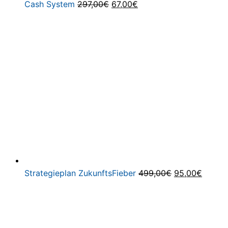
Ursprünglicher
Aktueller
Cash System
297,00
€
67,00
€
Preis
Preis
war:
ist:
297,00€
67,00€.
Ursprüngliche
Aktuel
Strategieplan ZukunftsFieber
499,00
€
95,00
€
Preis
Preis
war:
ist:
499,00€
95,00€