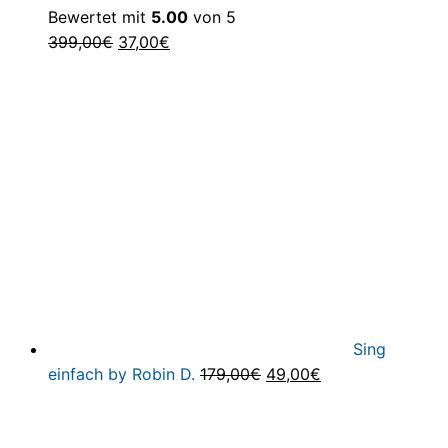
Bewertet mit
5.00
von 5
Ursprünglicher
Aktueller
399,00
€
37,00
€
Preis
Preis
war:
ist:
399,00€
37,00€.
Sing
Ursprünglicher
Aktueller
einfach by Robin D.
179,00
€
49,00
€
Preis
Preis
war:
ist: