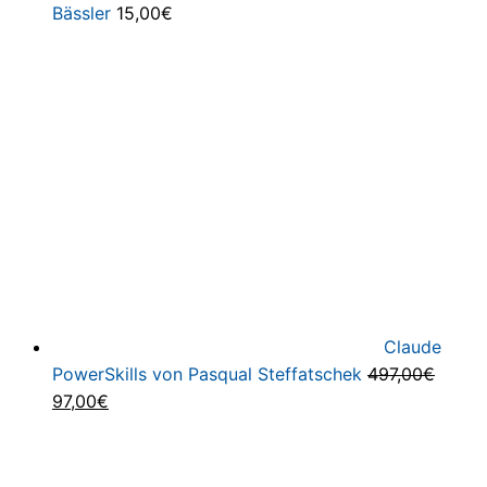
Bässler
15,00
€
Claude
PowerSkills von Pasqual Steffatschek
497,00
€
Ursprünglicher
Aktueller
97,00
€
Preis
Preis
war:
ist:
497,00€
97,00€.