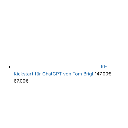
179,00€
49,00€.
KI-
Kickstart für ChatGPT von Tom Brigl
147,00
€
Ursprünglicher
Aktueller
67,00
€
Preis
Preis
war:
ist:
147,00€
67,00€.