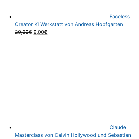
Faceless
Creator KI Werkstatt von Andreas Hopfgarten
Ursprünglicher
Aktueller
29,00
€
9,00
€
Preis
Preis
war:
ist:
29,00€
9,00€.
Claude
Masterclass von Calvin Hollywood und Sebastian