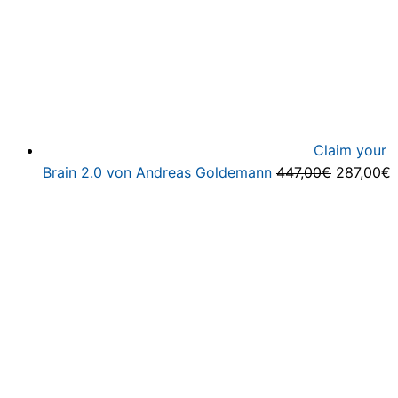
Claim your
Ursprüng
A
Brain 2.0 von Andreas Goldemann
447,00
€
287,00
€
Preis
P
war:
i
447,00€
2