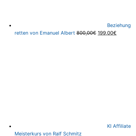
Beziehung
Ursprünglicher
Aktuelle
retten von Emanuel Albert
800,00
€
199,00
€
Preis
Preis
war:
ist:
800,00€
199,00€
KI Affiliate
Meisterkurs von Ralf Schmitz