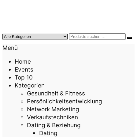
KursTipps.de
Weil Weiterbildung die beste Investition für mehr
Menü
Lebensqualität ist.
Home
Events
Top 10
Kategorien
Gesundheit & Fitness
Persönlichkeitsentwicklung
Network Marketing
Verkaufstechniken
Dating & Beziehung
Dating