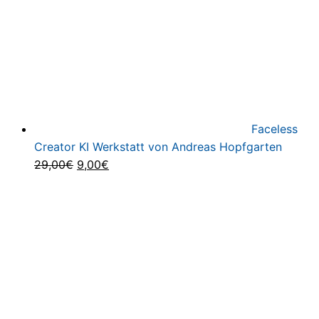
Faceless
Creator KI Werkstatt von Andreas Hopfgarten
Ursprünglicher
Aktueller
29,00
€
9,00
€
Preis
Preis
war:
ist:
29,00€
9,00€.