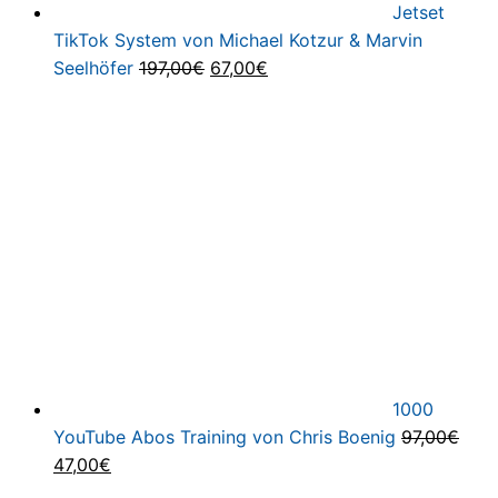
Jetset
TikTok System von Michael Kotzur & Marvin
Ursprünglicher
Aktueller
Seelhöfer
197,00
€
67,00
€
Preis
Preis
war:
ist:
197,00€
67,00€.
1000
YouTube Abos Training von Chris Boenig
97,00
€
Ursprünglicher
Aktueller
47,00
€
Preis
Preis