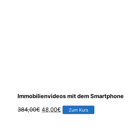
Immobilienvideos mit dem Smartphone
Ursprünglicher
Aktueller
384,00
€
48,00
€
Zum Kurs
Preis
Preis
war:
ist:
384,00€
48,00€.