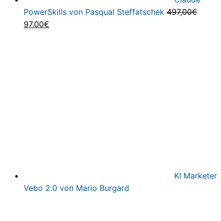
PowerSkills von Pasqual Steffatschek
497,00
€
Ursprünglicher
Aktueller
97,00
€
Preis
Preis
war:
ist:
497,00€
97,00€.
KI Marketer
Vebo 2.0 von Mario Burgard