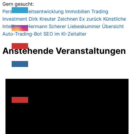
Gern gesucht:
Persönlichkeitsentwicklung
Immobilien
Trading
Investment
Dirk Kreute
r
Zeichnen
Ex zurück
Künstliche
Intelligenz
Hermann Scherer
Liebeskummer
Übersicht
Auto-Trading-Bot
SEO im KI-Zeitalter
Anstehende Veranstaltungen