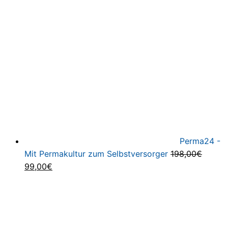
war:
ist:
97,00€
47,00€.
Perma24 -
Mit Permakultur zum Selbstversorger
198,00
€
Ursprünglicher
Aktueller
99,00
€
Preis
Preis
war:
ist:
198,00€
99,00€.