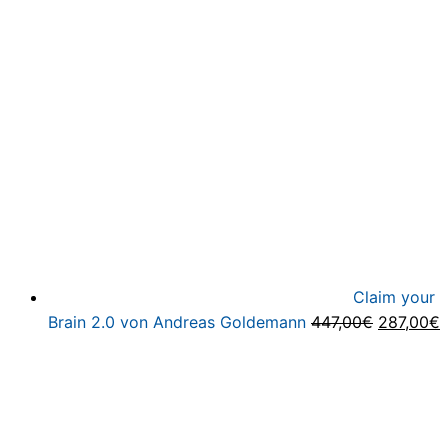
Claim your
Ursprüng
A
Brain 2.0 von Andreas Goldemann
447,00
€
287,00
€
Preis
P
war:
i
447,00€
2