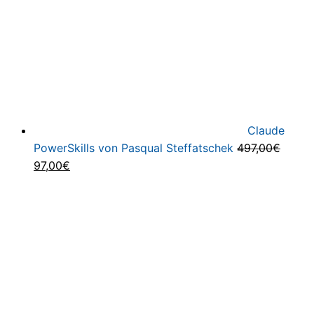
Claude
PowerSkills von Pasqual Steffatschek
497,00
€
Ursprünglicher
Aktueller
97,00
€
Preis
Preis
war:
ist:
497,00€
97,00€.