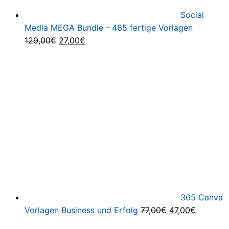
Social
Media MEGA Bundle - 465 fertige Vorlagen
Ursprünglicher
Aktueller
129,00
€
27,00
€
Preis
Preis
war:
ist:
129,00€
27,00€.
365 Canva
Ursprünglicher
Aktuelle
Vorlagen Business und Erfolg
77,00
€
47,00
€
Preis
Preis