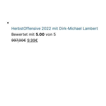
HerbstOffensive 2022 mit Dirk-Michael Lambert
Bewertet mit
5.00
von 5
Ursprünglicher
Aktueller
997,00
€
9,99
€
Preis
Preis
war:
ist:
997,00€
9,99€.