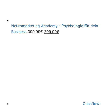
Neuromarketing Academy - Psychologie für dein
Ursprünglicher
Aktueller
Business
399,99
€
299,00
€
Preis
Preis
war:
ist:
399,99€
299,00€.
Cashflow-