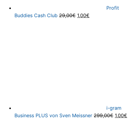
Profit
Ursprünglicher
Aktueller
Buddies Cash Club
29,00
€
1,00
€
Preis
Preis
war:
ist:
29,00€
1,00€.
i-gram
Ursprüng
Akt
Business PLUS von Sven Meissner
299,00
€
1,00
€
Preis
Pre
war:
ist: