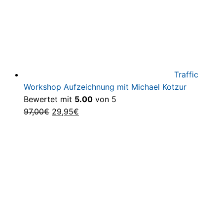
Traffic
Workshop Aufzeichnung mit Michael Kotzur
Bewertet mit
5.00
von 5
Ursprünglicher
Aktueller
97,00
€
29,95
€
Preis
Preis
war:
ist:
97,00€
29,95€.