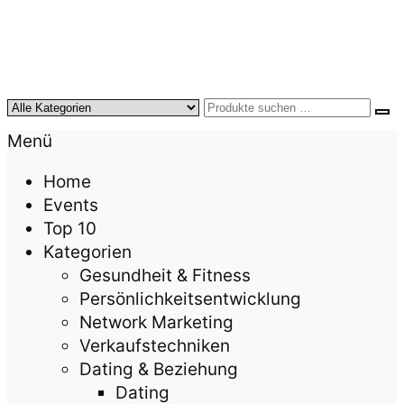
KursTipps.de
Weil Weiterbildung die beste Investition für mehr
Menü
Lebensqualität ist.
Home
Events
Top 10
Kategorien
Gesundheit & Fitness
Persönlichkeitsentwicklung
Network Marketing
Verkaufstechniken
Dating & Beziehung
Dating