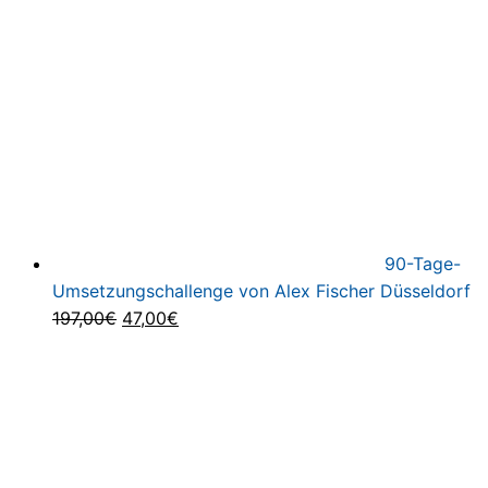
299,00€
1,0
90-Tage-
Umsetzungschallenge von Alex Fischer Düsseldorf
Ursprünglicher
Aktueller
197,00
€
47,00
€
Preis
Preis
war:
ist:
197,00€
47,00€.