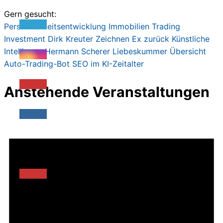
197,00€
67,00€.
Gern gesucht:
Persönlichkeitsentwicklung
Immobilien
Trading
Investment
Dirk Kreute
r
Zeichnen
Ex zurück
Künstliche
Intelligenz
Hermann Scherer
Liebeskummer
Übersicht
Auto-Trading-Bot
SEO im KI-Zeitalter
Anstehende Veranstaltungen