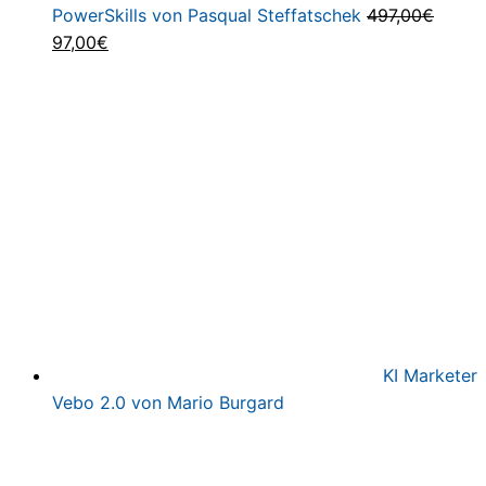
PowerSkills von Pasqual Steffatschek
497,00
€
Ursprünglicher
Aktueller
97,00
€
Preis
Preis
war:
ist:
497,00€
97,00€.
KI Marketer
Vebo 2.0 von Mario Burgard