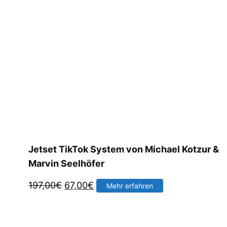
Jetset TikTok System von Michael Kotzur &
Marvin Seelhöfer
Ursprünglicher
Aktueller
197,00
€
67,00
€
Mehr erfahren
Preis
Preis
war:
ist: