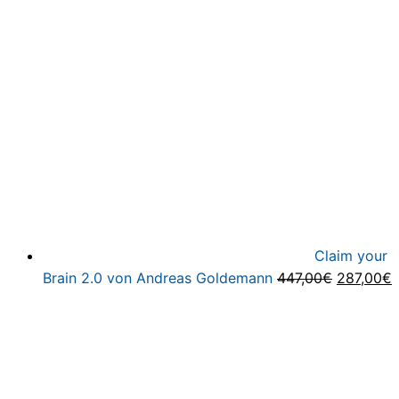
Claim your
Ursprüng
A
Brain 2.0 von Andreas Goldemann
447,00
€
287,00
€
Preis
P
war:
i
447,00€
2