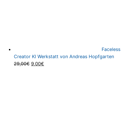
Faceless
Creator KI Werkstatt von Andreas Hopfgarten
Ursprünglicher
Aktueller
29,00
€
9,00
€
Preis
Preis
war:
ist:
29,00€
9,00€.