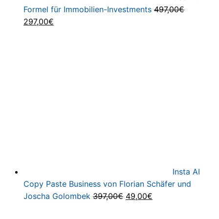
Formel für Immobilien-Investments
497,00
€
Ursprünglicher
Aktueller
297,00
€
Preis
Preis
war:
ist:
497,00€
297,00€.
Insta AI
Copy Paste Business von Florian Schäfer und
Ursprünglicher
Aktueller
Joscha Golombek
397,00
€
49,00
€
Preis
Preis