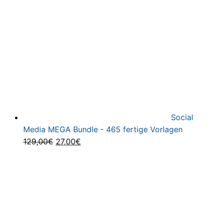
523,00€
69,00€.
Social
Media MEGA Bundle - 465 fertige Vorlagen
Ursprünglicher
Aktueller
129,00
€
27,00
€
Preis
Preis
war:
ist:
129,00€
27,00€.