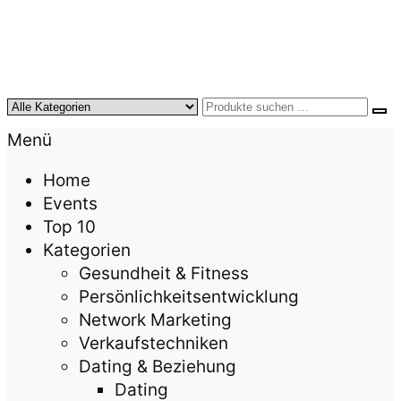
KursTipps.de
Weil Weiterbildung die beste Investition für mehr
Menü
Lebensqualität ist.
Home
Events
Top 10
Kategorien
Gesundheit & Fitness
Persönlichkeitsentwicklung
Network Marketing
Verkaufstechniken
Dating & Beziehung
Dating