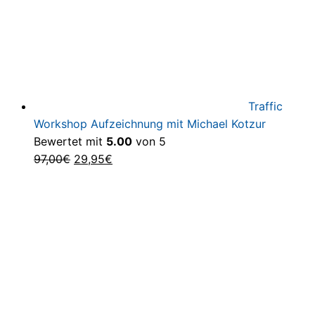
Traffic
Workshop Aufzeichnung mit Michael Kotzur
Bewertet mit
5.00
von 5
Ursprünglicher
Aktueller
97,00
€
29,95
€
Preis
Preis
war:
ist:
97,00€
29,95€.