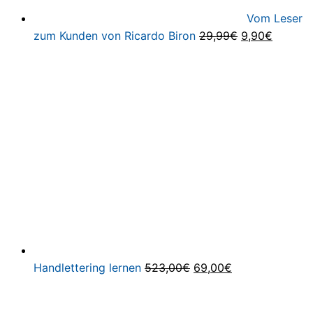
Vom Leser
Ursprüngliche
Aktuell
zum Kunden von Ricardo Biron
29,99
€
9,90
€
Preis
Preis
war:
ist:
29,99€
9,90€.
Ursprünglicher
Aktueller
Handlettering lernen
523,00
€
69,00
€
Preis
Preis
war:
ist: