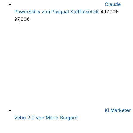
Claude
PowerSkills von Pasqual Steffatschek
497,00
€
Ursprünglicher
Aktueller
97,00
€
Preis
Preis
war:
ist:
497,00€
97,00€.
KI Marketer
Vebo 2.0 von Mario Burgard