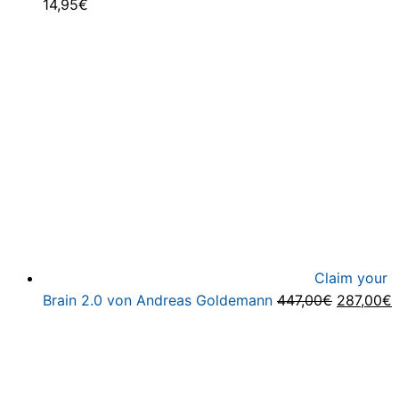
14,95
€
Claim your
Ursprüng
A
Brain 2.0 von Andreas Goldemann
447,00
€
287,00
€
Preis
P
war:
i
447,00€
2