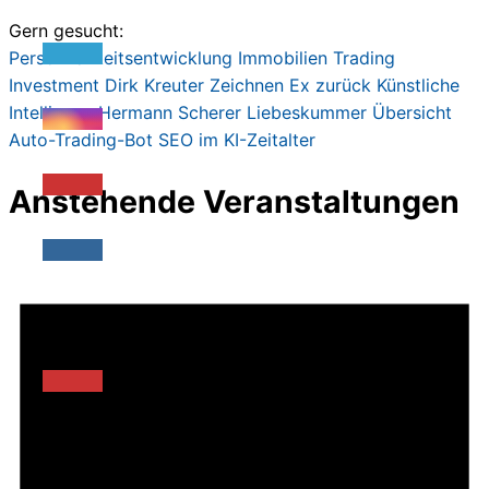
269,00€
27,00€.
Gern gesucht:
Persönlichkeitsentwicklung
Immobilien
Trading
Investment
Dirk Kreute
r
Zeichnen
Ex zurück
Künstliche
Intelligenz
Hermann Scherer
Liebeskummer
Übersicht
Auto-Trading-Bot
SEO im KI-Zeitalter
Anstehende Veranstaltungen