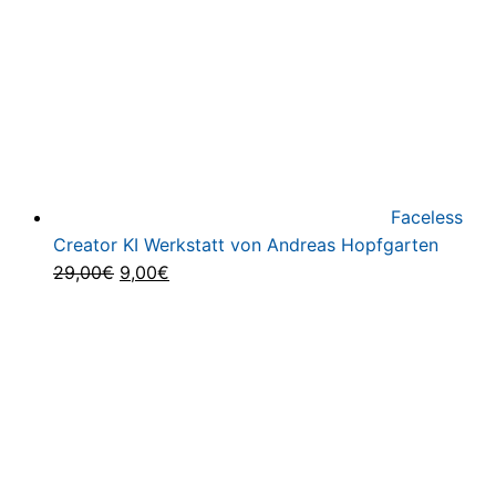
Faceless
Creator KI Werkstatt von Andreas Hopfgarten
Ursprünglicher
Aktueller
29,00
€
9,00
€
Preis
Preis
war:
ist:
29,00€
9,00€.