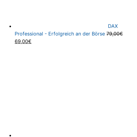
DAX
Professional - Erfolgreich an der Börse
79,00
€
Ursprünglicher
Aktueller
69,00
€
Preis
Preis
war:
ist:
79,00€
69,00€.