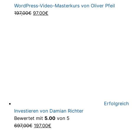
WordPress-Video-Masterkurs von Oliver Pfeil
Ursprünglicher
Aktueller
197,00
€
97,00
€
Preis
Preis
war:
ist:
197,00€
97,00€.
Erfolgreich
Investieren von Damian Richter
Bewertet mit
5.00
von 5
Ursprünglicher
Aktueller
697,00
€
197,00
€