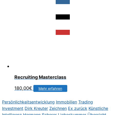
Recruiting Masterclass
180,00
€
Mehr erfahren
Persönlichkeitsentwicklung
Immobilien
Trading
Investment
Dirk Kreute
r
Zeichnen
Ex zurück
Künstliche
Intelligenz
Hermann Scherer
Liebeskummer
Übersicht