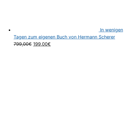
In wenigen
Tagen zum eigenen Buch von Hermann Scherer
Ursprünglicher
Aktueller
799,00
€
199,00
€
Preis
Preis
war:
ist:
799,00€
199,00€.