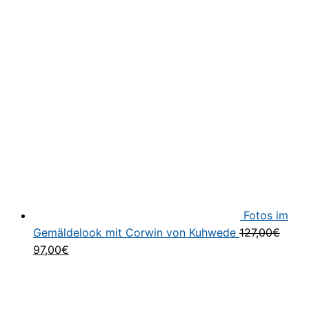
Fotos im
Gemäldelook mit Corwin von Kuhwede
127,00
€
Ursprünglicher
Aktueller
97,00
€
Preis
Preis
war:
ist:
127,00€
97,00€.