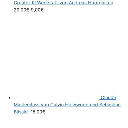
Creator KI Werkstatt von Andreas Hopfgarten
Ursprünglicher
Aktueller
29,00
€
9,00
€
Preis
Preis
war:
ist:
29,00€
9,00€.
Claude
Masterclass von Calvin Hollywood und Sebastian
Bässler
15,00
€