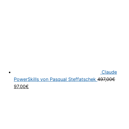
Claude
PowerSkills von Pasqual Steffatschek
497,00
€
Ursprünglicher
Aktueller
97,00
€
Preis
Preis
war:
ist:
497,00€
97,00€.