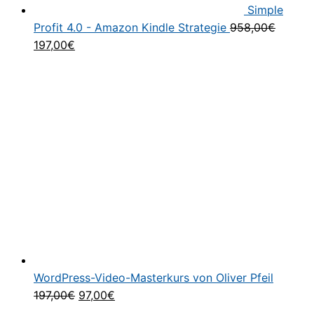
Simple
Profit 4.0 - Amazon Kindle Strategie
958,00
€
Ursprünglicher
Aktueller
197,00
€
Preis
Preis
war:
ist:
958,00€
197,00€.
WordPress-Video-Masterkurs von Oliver Pfeil
Ursprünglicher
Aktueller
197,00
€
97,00
€
Preis
Preis