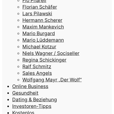
Flo Pharell
Florian Schäfer
Lars Pilawski
Hermann Scherer
Maxim Mankevich
Mario Burgard
Mario Lüddemann
Michael Kotzur
Niels Wagner / Sociseller
Regina Schickinger
Ralf Schmitz
Sales Angels
Wolfgang Mayr „Der Wolf“
Online Business
Gesundheit
Dating & Beziehung
Investoren-Tipps
Kostenlos