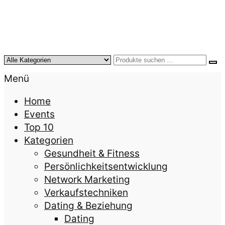
KursTipps.de
Weil Weiterbildung die beste Investition für mehr
Menü
Lebensqualität ist.
Home
Events
Top 10
Kategorien
Gesundheit & Fitness
Persönlichkeitsentwicklung
Network Marketing
Verkaufstechniken
Dating & Beziehung
Dating