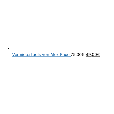
Ursprünglicher
Aktuell
Vermietertools von Alex Raue
75,00
€
49,00
€
Preis
Preis
war:
ist:
75,00€
49,00€