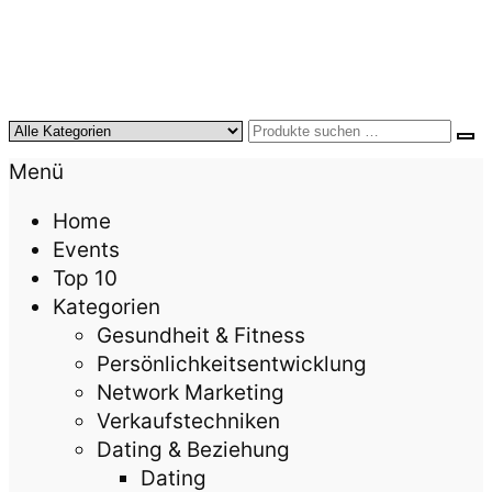
KursTipps.de
Weil Weiterbildung die beste Investition für mehr
Menü
Lebensqualität ist.
Home
Events
Top 10
Kategorien
Gesundheit & Fitness
Persönlichkeitsentwicklung
Network Marketing
Verkaufstechniken
Dating & Beziehung
Dating