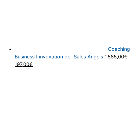
Coaching
Business Innvovation der Sales Angels
1.585,00
€
Ursprünglicher
Aktueller
197,00
€
Preis
Preis
war:
ist:
1.585,00€
197,00€.