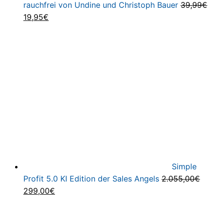
rauchfrei von Undine und Christoph Bauer
39,99
€
Ursprünglicher
Aktueller
19,95
€
Preis
Preis
war:
ist:
39,99€
19,95€.
Simple
Profit 5.0 KI Edition der Sales Angels
2.055,00
€
Ursprünglicher
Aktueller
299,00
€
Preis
Preis
war:
ist: