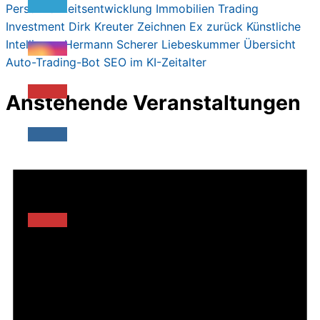
Persönlichkeitsentwicklung
Immobilien
Trading
Investment
Dirk Kreute
r
Zeichnen
Ex zurück
Künstliche
Intelligenz
Hermann Scherer
Liebeskummer
Übersicht
Auto-Trading-Bot
SEO im KI-Zeitalter
Anstehende Veranstaltungen