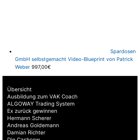
Spardosen
GmbH selbstgemacht Video-Blueprint von Patrick
Weber
997,00
€
Übersicht
Ausbildung zum VAK Coach
ALGOWAY Trading System
Ex zurück gewinnen
Hermann Scherer
Andreas Goldemann
Damian Richter
Die Cashcow