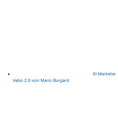
war:
ist:
497,00€
97,00€.
KI Marketer
Vebo 2.0 von Mario Burgard