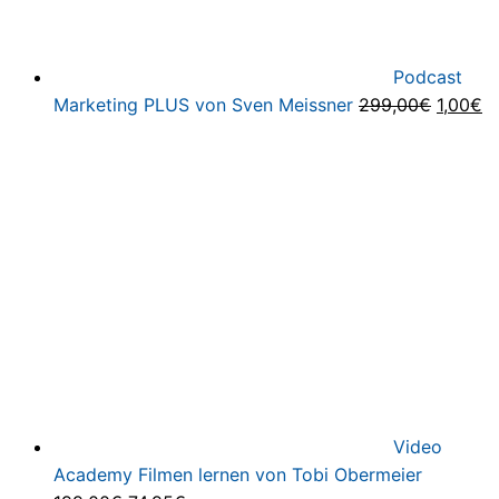
Podcast
Ursprün
Ak
Marketing PLUS von Sven Meissner
299,00
€
1,00
€
Preis
Pr
war:
is
299,00
1,
Video
Academy Filmen lernen von Tobi Obermeier