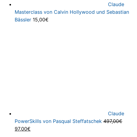
Claude
Masterclass von Calvin Hollywood und Sebastian
Bässler
15,00
€
Claude
PowerSkills von Pasqual Steffatschek
497,00
€
Ursprünglicher
Aktueller
97,00
€
Preis
Preis