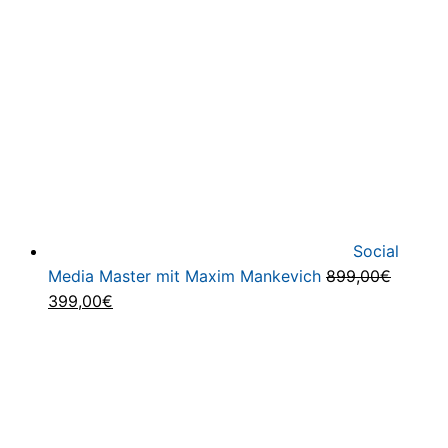
2.055,00€
299,00€.
Social
Media Master mit Maxim Mankevich
899,00
€
Ursprünglicher
Aktueller
399,00
€
Preis
Preis
war:
ist:
899,00€
399,00€.