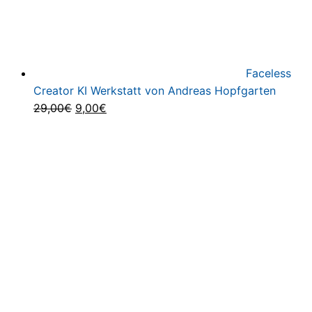
Faceless
Creator KI Werkstatt von Andreas Hopfgarten
Ursprünglicher
Aktueller
29,00
€
9,00
€
Preis
Preis
war:
ist:
29,00€
9,00€.