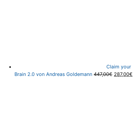
Claim your
Ursprüng
A
Brain 2.0 von Andreas Goldemann
447,00
€
287,00
€
Preis
P
war:
i
447,00€
2