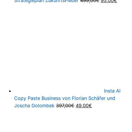
Ursprüngliche
Aktuel
Strategieplan ZukunftsFieber
499,00
€
95,00
€
Preis
Preis
war:
ist:
499,00€
95,00€
Insta AI
Copy Paste Business von Florian Schäfer und
Ursprünglicher
Aktueller
Joscha Golombek
397,00
€
49,00
€
Preis
Preis
war:
ist:
397,00€
49,00€.