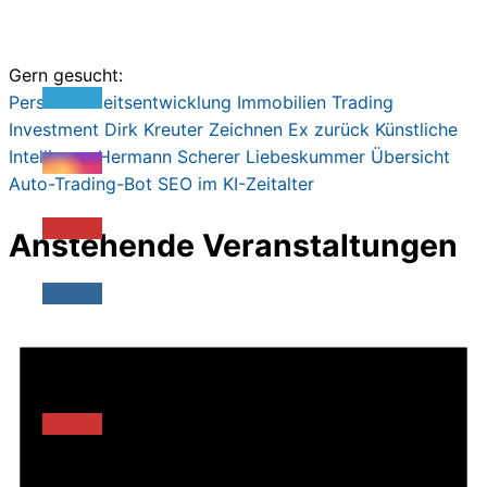
Gern gesucht:
Persönlichkeitsentwicklung
Immobilien
Trading
Investment
Dirk Kreute
r
Zeichnen
Ex zurück
Künstliche
Intelligenz
Hermann Scherer
Liebeskummer
Übersicht
Auto-Trading-Bot
SEO im KI-Zeitalter
Anstehende Veranstaltungen