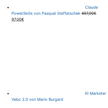
Claude
PowerSkills von Pasqual Steffatschek
497,00
€
Ursprünglicher
Aktueller
97,00
€
Preis
Preis
war:
ist:
497,00€
97,00€.
KI Marketer
Vebo 2.0 von Mario Burgard