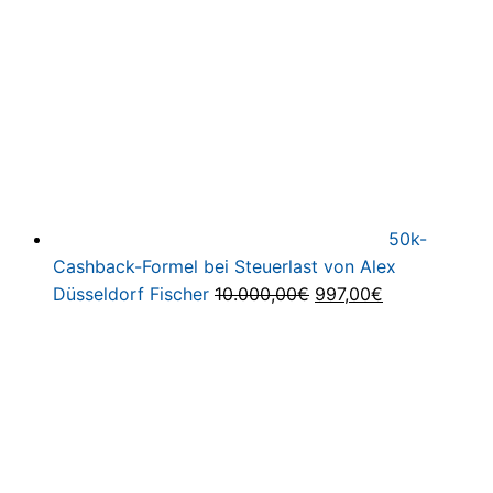
50k-
Cashback-Formel bei Steuerlast von Alex
Ursprünglicher
Aktueller
Düsseldorf Fischer
10.000,00
€
997,00
€
Preis
Preis
war:
ist:
10.000,00€
997,00€.