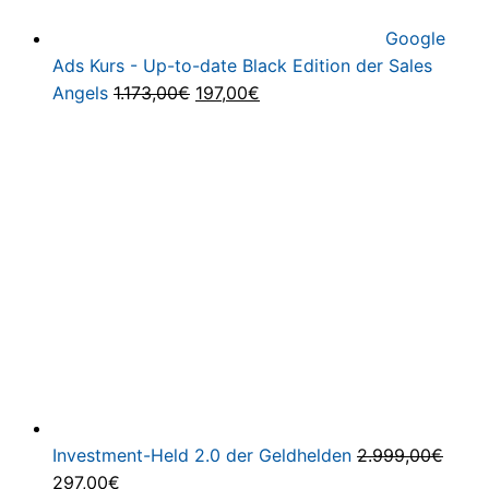
Google
Ads Kurs - Up-to-date Black Edition der Sales
Ursprünglicher
Aktueller
Angels
1.173,00
€
197,00
€
Preis
Preis
war:
ist:
1.173,00€
197,00€.
Investment-Held 2.0 der Geldhelden
2.999,00
€
Ursprünglicher
Aktueller
297,00
€