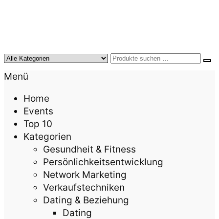
KursTipps.de
Weil Weiterbildung die beste Investition für mehr
Menü
Lebensqualität ist.
Home
Events
Top 10
Kategorien
Gesundheit & Fitness
Persönlichkeitsentwicklung
Network Marketing
Verkaufstechniken
Dating & Beziehung
Dating