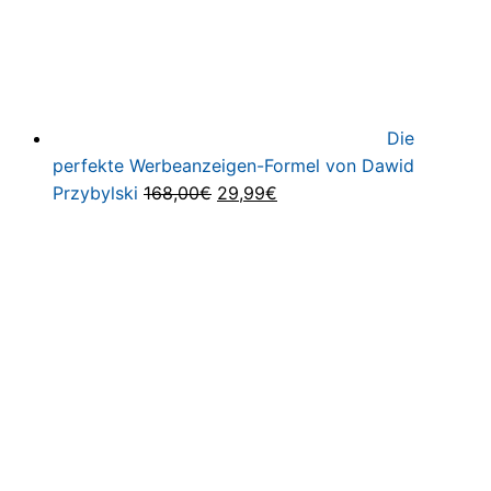
Die
perfekte Werbeanzeigen-Formel von Dawid
Ursprünglicher
Aktueller
Przybylski
168,00
€
29,99
€
Preis
Preis
war:
ist:
168,00€
29,99€.