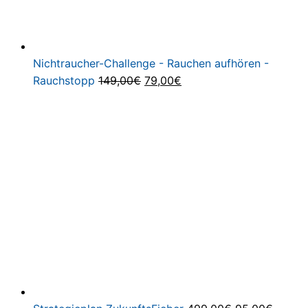
Nichtraucher-Challenge - Rauchen aufhören -
Ursprünglicher
Aktueller
Rauchstopp
149,00
€
79,00
€
Preis
Preis
war:
ist:
149,00€
79,00€.