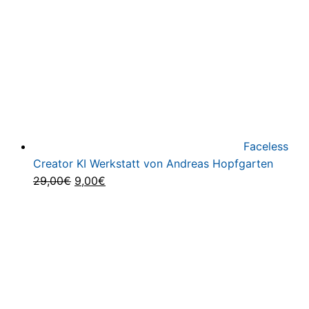
Faceless
Creator KI Werkstatt von Andreas Hopfgarten
Ursprünglicher
Aktueller
29,00
€
9,00
€
Preis
Preis
war:
ist:
29,00€
9,00€.