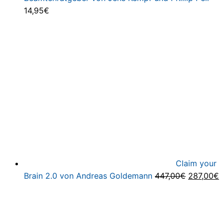
14,95
€
Claim your
Ursprüng
A
Brain 2.0 von Andreas Goldemann
447,00
€
287,00
€
Preis
P
war:
i
447,00€
2