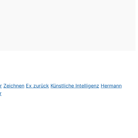
r
Zeichnen
Ex zurück
Künstliche Intelligenz
Hermann
r