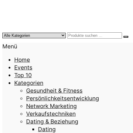
KursTipps.de
Weil Weiterbildung die beste Investition für mehr
Menü
Home
Events
Top 10
Kategorien
Gesundheit & Fitness
Persönlichkeitsentwicklung
Network Marketing
Verkaufstechniken
Dating & Beziehung
Dating