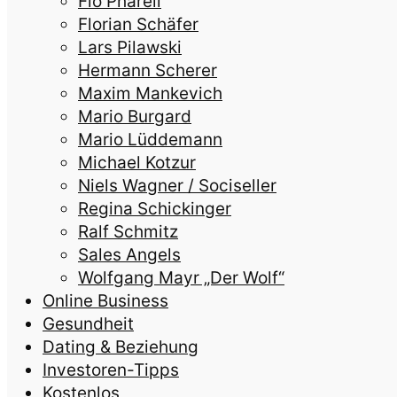
Flo Pharell
Florian Schäfer
Lars Pilawski
Hermann Scherer
Maxim Mankevich
Mario Burgard
Mario Lüddemann
Michael Kotzur
Niels Wagner / Sociseller
Regina Schickinger
Ralf Schmitz
Sales Angels
Wolfgang Mayr „Der Wolf“
Online Business
Gesundheit
Dating & Beziehung
Investoren-Tipps
Kostenlos