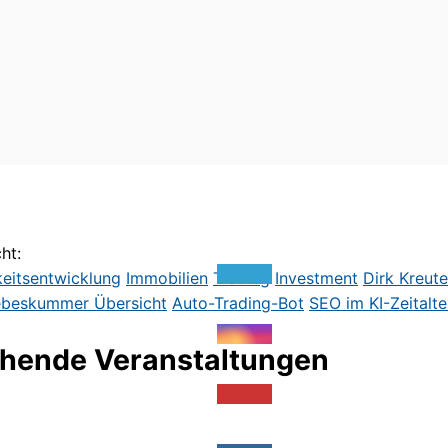
ht:
keitsentwicklung
Immobilien
Trading
Investment
Dirk Kreute
ebeskummer
Übersicht
Auto-Trading-Bot
SEO im KI-Zeitalte
hende Veranstaltungen