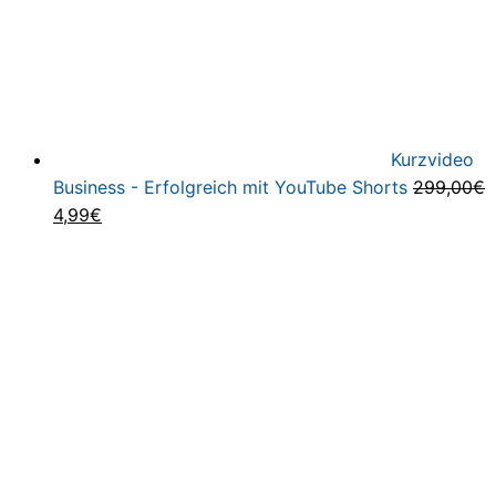
Kurzvideo
Business - Erfolgreich mit YouTube Shorts
299,00
€
Ursprünglicher
Aktueller
4,99
€
Preis
Preis
war:
ist:
299,00€
4,99€.