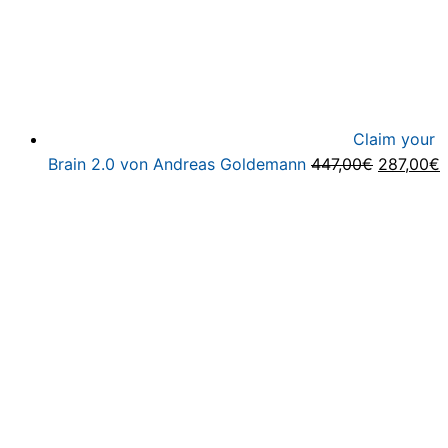
Claim your
Ursprüng
A
Brain 2.0 von Andreas Goldemann
447,00
€
287,00
€
Preis
P
war:
i
447,00€
2