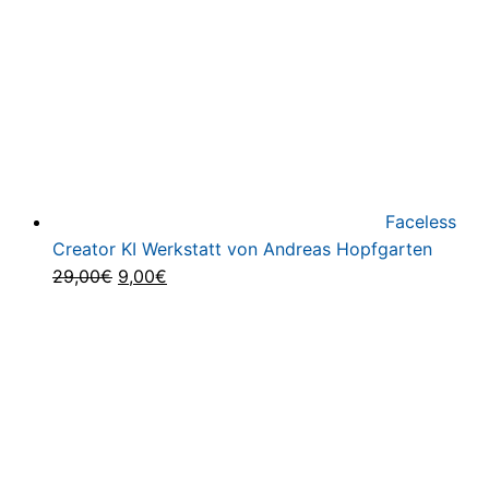
Faceless
Creator KI Werkstatt von Andreas Hopfgarten
Ursprünglicher
Aktueller
29,00
€
9,00
€
Preis
Preis
war:
ist:
29,00€
9,00€.