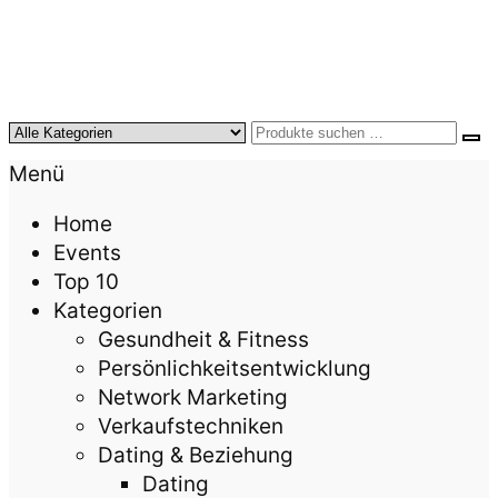
KursTipps.de
Weil Weiterbildung die beste Investition für mehr
Menü
Lebensqualität ist.
Home
Events
Top 10
Kategorien
Gesundheit & Fitness
Persönlichkeitsentwicklung
Network Marketing
Verkaufstechniken
Dating & Beziehung
Dating