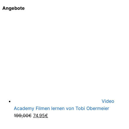
Angebote
Video
Academy Filmen lernen von Tobi Obermeier
Ursprünglicher
Aktueller
199,00
€
74,95
€
Preis
Preis