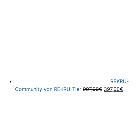
war:
ist:
199,00€
74,95€.
REKRU-
Ursprünglicher
Aktuell
Community von REKRU-Tier
997,00
€
397,00
€
Preis
Preis
war:
ist:
997,00€
397,00