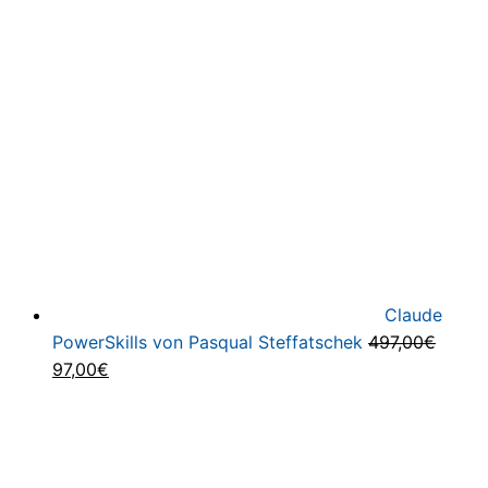
Claude
PowerSkills von Pasqual Steffatschek
497,00
€
Ursprünglicher
Aktueller
97,00
€
Preis
Preis
war:
ist:
497,00€
97,00€.