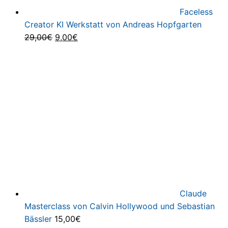
Faceless
Creator KI Werkstatt von Andreas Hopfgarten
Ursprünglicher
Aktueller
29,00
€
9,00
€
Preis
Preis
war:
ist:
29,00€
9,00€.
Claude
Masterclass von Calvin Hollywood und Sebastian
Bässler
15,00
€