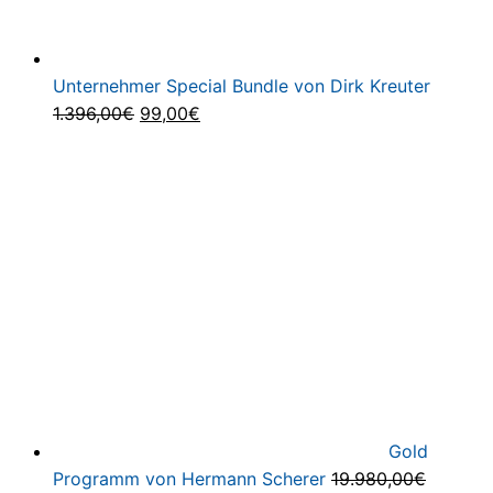
Unternehmer Special Bundle von Dirk Kreuter
Ursprünglicher
Aktueller
1.396,00
€
99,00
€
Preis
Preis
war:
ist:
1.396,00€
99,00€.
Gold
Programm von Hermann Scherer
19.980,00
€