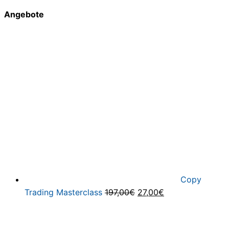
Angebote
Copy
Ursprünglicher
Aktueller
Trading Masterclass
197,00
€
27,00
€
Preis
Preis
war:
ist: