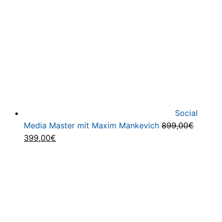
Social
Media Master mit Maxim Mankevich
899,00
€
Ursprünglicher
Aktueller
399,00
€
Preis
Preis
war:
ist:
899,00€
399,00€.