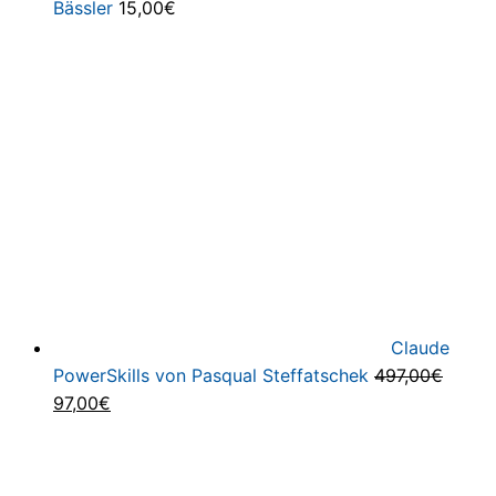
Bässler
15,00
€
Claude
PowerSkills von Pasqual Steffatschek
497,00
€
Ursprünglicher
Aktueller
97,00
€
Preis
Preis
war:
ist:
497,00€
97,00€.