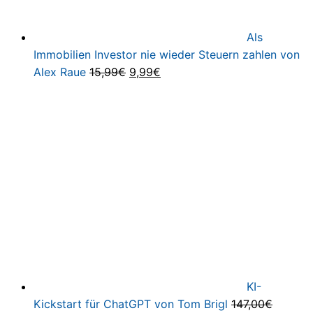
Als
Immobilien Investor nie wieder Steuern zahlen von
Ursprünglicher
Aktueller
Alex Raue
15,99
€
9,99
€
Preis
Preis
war:
ist:
15,99€
9,99€.
KI-
Kickstart für ChatGPT von Tom Brigl
147,00
€