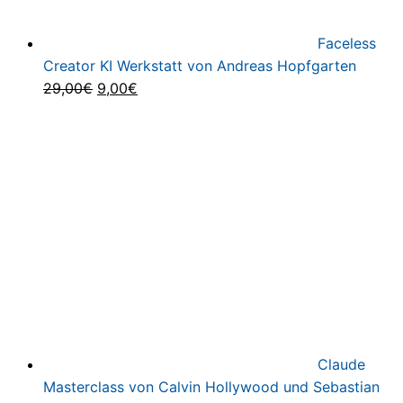
Faceless
Creator KI Werkstatt von Andreas Hopfgarten
Ursprünglicher
Aktueller
29,00
€
9,00
€
Preis
Preis
war:
ist:
29,00€
9,00€.
Claude
Masterclass von Calvin Hollywood und Sebastian