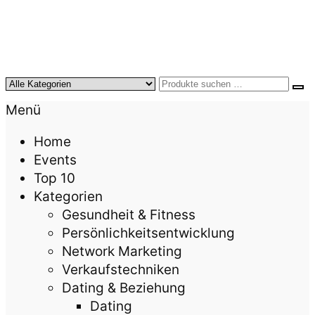
KursTipps.de
Weil Weiterbildung die beste Investition für mehr
Menü
Lebensqualität ist.
Home
Events
Top 10
Kategorien
Gesundheit & Fitness
Persönlichkeitsentwicklung
Network Marketing
Verkaufstechniken
Dating & Beziehung
Dating