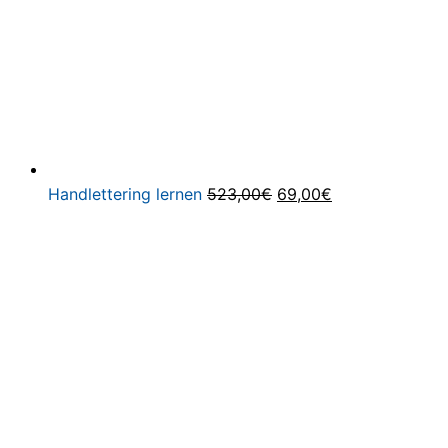
Ursprünglicher
Aktueller
Handlettering lernen
523,00
€
69,00
€
Preis
Preis
war:
ist:
523,00€
69,00€.