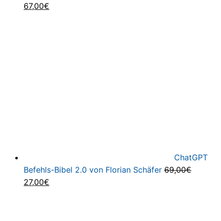
Ursprünglicher
Aktueller
67,00
€
Preis
Preis
war:
ist:
147,00€
67,00€.
ChatGPT
Befehls-Bibel 2.0 von Florian Schäfer
69,00
€
Ursprünglicher
Aktueller
27,00
€
Preis
Preis
war:
ist:
69,00€
27,00€.