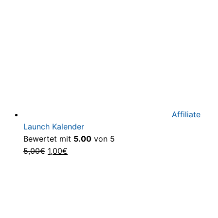
197,00€
27,00€.
Affiliate
Launch Kalender
Bewertet mit
5.00
von 5
Ursprünglicher
Aktueller
5,00
€
1,00
€
Preis
Preis
war:
ist:
5,00€
1,00€.