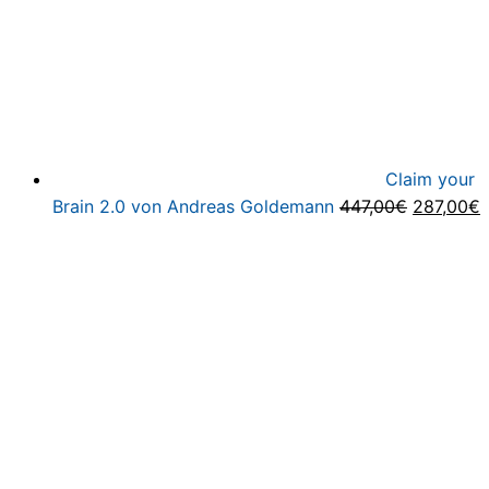
Claim your
Ursprüng
A
Brain 2.0 von Andreas Goldemann
447,00
€
287,00
€
Preis
P
war:
i
447,00€
2