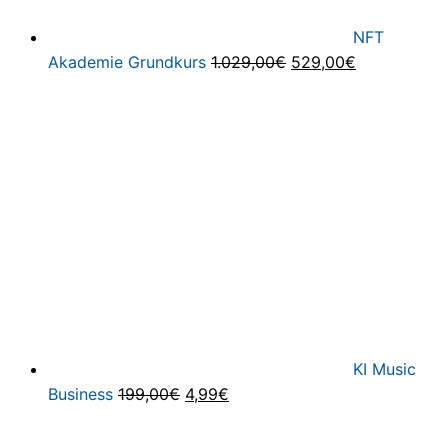
NFT
Ursprünglicher
Aktueller
Akademie Grundkurs
1.029,00
€
529,00
€
Preis
Preis
war:
ist:
1.029,00€
529,00€.
KI Music
Ursprünglicher
Aktueller
Business
199,00
€
4,99
€
Preis
Preis
war:
ist: