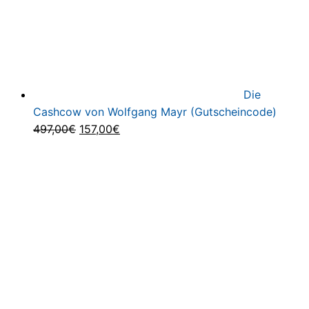
Die
Cashcow von Wolfgang Mayr (Gutscheincode)
Ursprünglicher
Aktueller
497,00
€
157,00
€
Preis
Preis
war:
ist:
497,00€
157,00€.