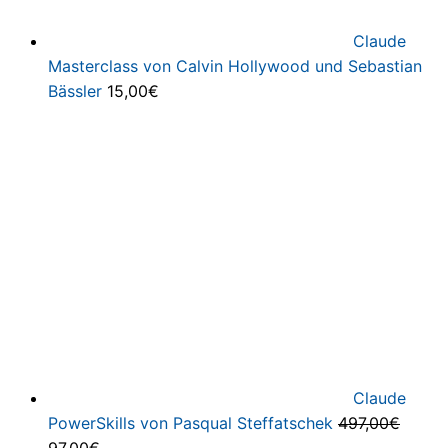
Claude
Masterclass von Calvin Hollywood und Sebastian
Bässler
15,00
€
Claude
PowerSkills von Pasqual Steffatschek
497,00
€
Ursprünglicher
Aktueller