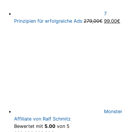
7
Ursprünglich
Aktue
Prinzipien für erfolgreiche Ads
279,00
€
99,00
€
Preis
Preis
war:
ist:
279,00€
99,0
Monster
Affiliate von Ralf Schmitz
Bewertet mit
5.00
von 5