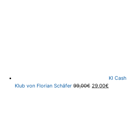
199,00€
4,99€.
KI Cash
Ursprünglicher
Aktueller
Klub von Florian Schäfer
99,00
€
29,00
€
Preis
Preis
war:
ist:
99,00€
29,00€.