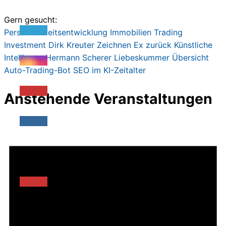
49,90€
19,00€.
Gern gesucht:
Persönlichkeitsentwicklung
Immobilien
Trading
Investment
Dirk Kreute
r
Zeichnen
Ex zurück
Künstliche
Intelligenz
Hermann Scherer
Liebeskummer
Übersicht
Auto-Trading-Bot
SEO im KI-Zeitalter
Anstehende Veranstaltungen