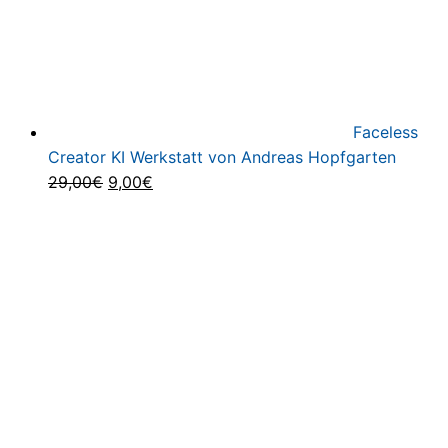
Faceless
Creator KI Werkstatt von Andreas Hopfgarten
Ursprünglicher
Aktueller
29,00
€
9,00
€
Preis
Preis
war:
ist:
29,00€
9,00€.