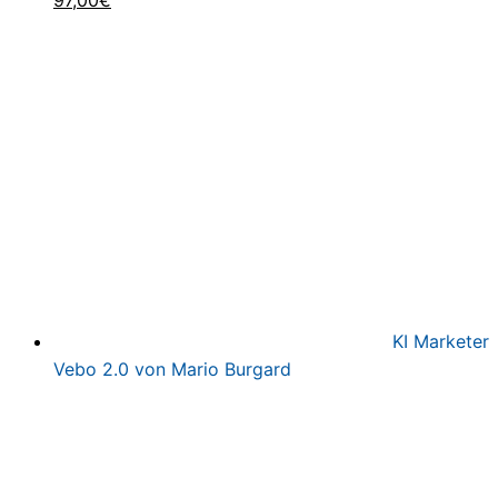
97,00
€
Preis
Preis
war:
ist:
497,00€
97,00€.
KI Marketer
Vebo 2.0 von Mario Burgard