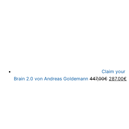
Claim your
Ursprüng
A
Brain 2.0 von Andreas Goldemann
447,00
€
287,00
€
Preis
P
war:
i
447,00€
2