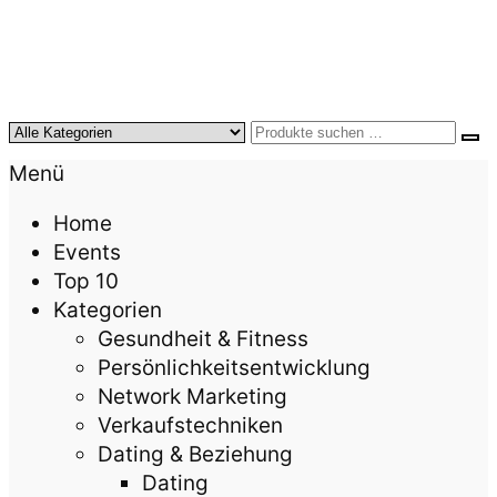
KursTipps.de
Weil Weiterbildung die beste Investition für mehr
Menü
Lebensqualität ist.
Home
Events
Top 10
Kategorien
Gesundheit & Fitness
Persönlichkeitsentwicklung
Network Marketing
Verkaufstechniken
Dating & Beziehung
Dating