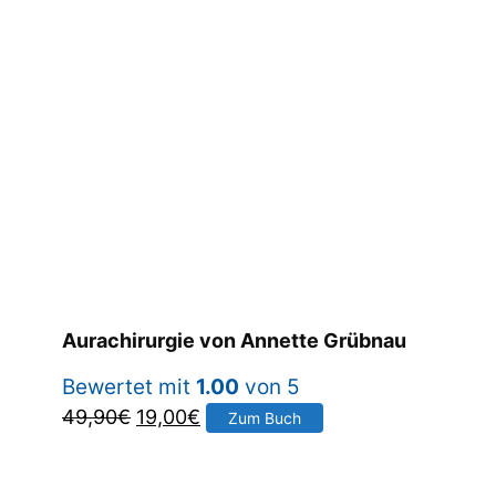
Aurachirurgie von Annette Grübnau
Bewertet mit
1.00
von 5
Ursprünglicher
Aktueller
49,90
€
19,00
€
Zum Buch
Preis
Preis
war:
ist: