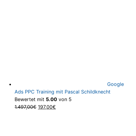
war:
ist:
958,00€
197,00€.
Google
Ads PPC Training mit Pascal Schildknecht
Bewertet mit
5.00
von 5
Ursprünglicher
Aktueller
1.497,00
€
197,00
€
Preis
Preis
war:
ist:
1.497,00€
197,00€.