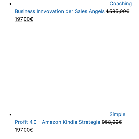
Coaching
Business Innvovation der Sales Angels
1.585,00
€
Ursprünglicher
Aktueller
197,00
€
Preis
Preis
war:
ist:
1.585,00€
197,00€.
Simple
Profit 4.0 - Amazon Kindle Strategie
958,00
€
Ursprünglicher
Aktueller
197,00
€
Preis
Preis