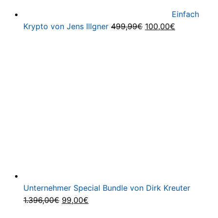
Einfach
Ursprünglicher
Aktueller
Krypto von Jens Illgner
499,99
€
100,00
€
Preis
Preis
war:
ist:
499,99€
100,00€.
Unternehmer Special Bundle von Dirk Kreuter
Ursprünglicher
Aktueller
1.396,00
€
99,00
€
Preis
Preis