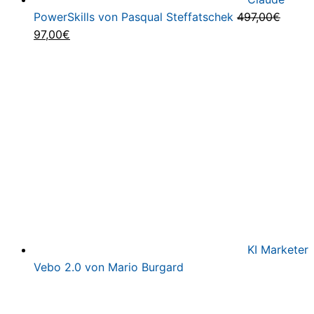
PowerSkills von Pasqual Steffatschek
497,00
€
Ursprünglicher
Aktueller
97,00
€
Preis
Preis
war:
ist:
497,00€
97,00€.
KI Marketer
Vebo 2.0 von Mario Burgard