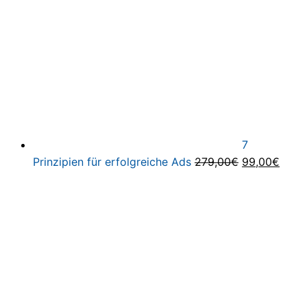
7
Ursprünglich
Aktue
Prinzipien für erfolgreiche Ads
279,00
€
99,00
€
Preis
Preis
war:
ist:
279,00€
99,0