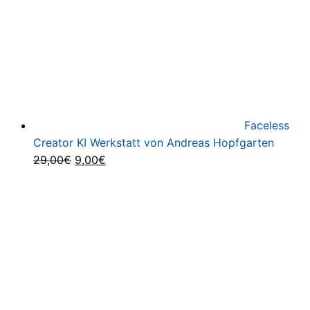
Faceless
Creator KI Werkstatt von Andreas Hopfgarten
Ursprünglicher
Aktueller
29,00
€
9,00
€
Preis
Preis
war:
ist:
29,00€
9,00€.