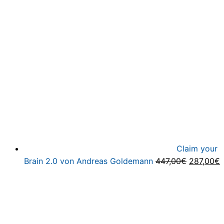
Claim your
Ursprüng
A
Brain 2.0 von Andreas Goldemann
447,00
€
287,00
€
Preis
P
war:
i
447,00€
2