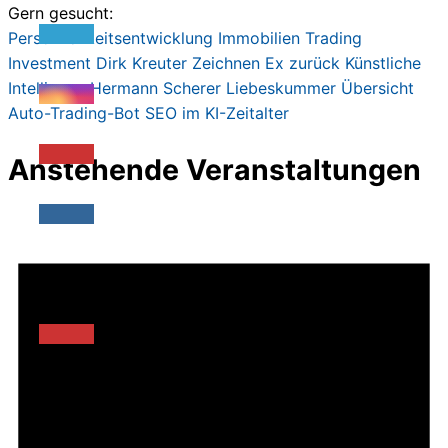
Gern gesucht:
Persönlichkeitsentwicklung
Immobilien
Trading
Investment
Dirk Kreute
r
Zeichnen
Ex zurück
Künstliche
Intelligenz
Hermann Scherer
Liebeskummer
Übersicht
Auto-Trading-Bot
SEO im KI-Zeitalter
Anstehende Veranstaltungen