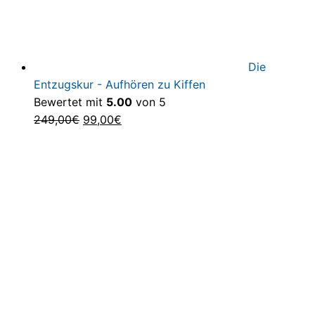
Die
Entzugskur - Aufhören zu Kiffen
Bewertet mit
5.00
von 5
Ursprünglicher
Aktueller
249,00
€
99,00
€
Preis
Preis
war:
ist:
249,00€
99,00€.