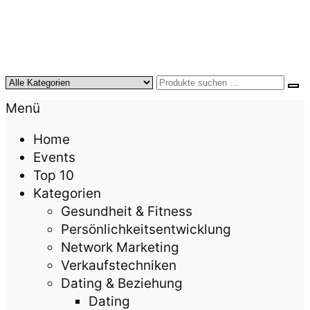
KursTipps.de
Weil Weiterbildung die beste Investition für mehr
Menü
Lebensqualität ist.
Home
Events
Top 10
Kategorien
Gesundheit & Fitness
Persönlichkeitsentwicklung
Network Marketing
Verkaufstechniken
Dating & Beziehung
Dating