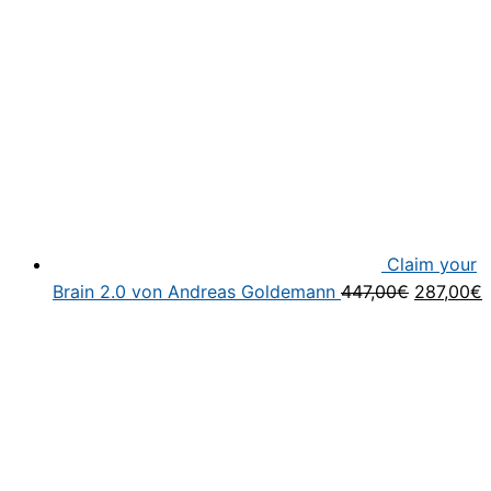
Claim your
Ursprüng
A
Brain 2.0 von Andreas Goldemann
447,00
€
287,00
€
Preis
P
war:
i
447,00€
2