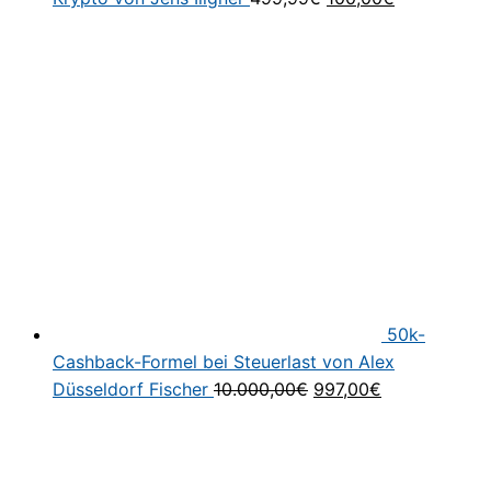
Preis
Preis
war:
ist:
499,99€
100,00€.
50k-
Cashback-Formel bei Steuerlast von Alex
Ursprünglicher
Aktueller
Düsseldorf Fischer
10.000,00
€
997,00
€
Preis
Preis
war:
ist:
10.000,00€
997,00€.