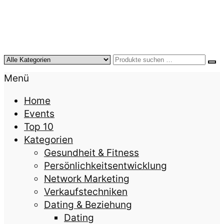
KursTipps.de
Weil Weiterbildung die beste Investition für mehr
Menü
Lebensqualität ist.
Home
Events
Top 10
Kategorien
Gesundheit & Fitness
Persönlichkeitsentwicklung
Network Marketing
Verkaufstechniken
Dating & Beziehung
Dating