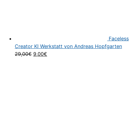
Faceless
Creator KI Werkstatt von Andreas Hopfgarten
Ursprünglicher
Aktueller
29,00
€
9,00
€
Preis
Preis
war:
ist:
29,00€
9,00€.