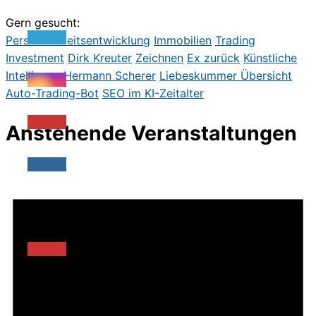
Gern gesucht:
Persönlichkeitsentwicklung
Immobilien
Trading
Investment
Dirk Kreute
r
Zeichnen
Ex zurück
Künstliche
Intelligenz
Hermann Scherer
Liebeskummer
Übersicht
Auto-Trading-Bot
SEO im KI-Zeitalter
Anstehende Veranstaltungen