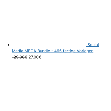
Social
Media MEGA Bundle - 465 fertige Vorlagen
Ursprünglicher
Aktueller
129,00
€
27,00
€
Preis
Preis
war:
ist:
129,00€
27,00€.