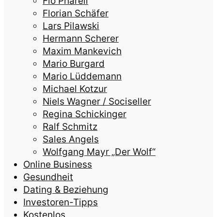
Flo Pharell
Florian Schäfer
Lars Pilawski
Hermann Scherer
Maxim Mankevich
Mario Burgard
Mario Lüddemann
Michael Kotzur
Niels Wagner / Sociseller
Regina Schickinger
Ralf Schmitz
Sales Angels
Wolfgang Mayr „Der Wolf“
Online Business
Gesundheit
Dating & Beziehung
Investoren-Tipps
Kostenlos