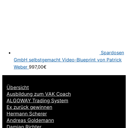
Spardosen
GmbH selbstgemacht Video-Blueprint von Patrick
Weber
997,00
€
Übersicht
Ausbildung zum VAK Coach
ALGOWAY Trading System
Ex zurück gewinnen
Hermann Scherer
Andreas Goldemann
Damian Richter