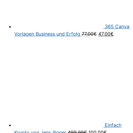
365 Canva
Ursprünglicher
Aktuelle
Vorlagen Business und Erfolg
77,00
€
47,00
€
Preis
Preis
war:
ist:
77,00€
47,00€.
Einfach
Ursprünglicher
Aktueller
Krypto von Jens Illgner
499,99
€
100,00
€