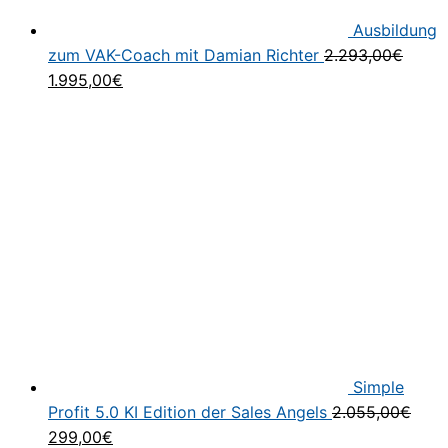
Ausbildung
zum VAK-Coach mit Damian Richter
2.293,00
€
Ursprünglicher
Aktueller
1.995,00
€
Preis
Preis
war:
ist:
2.293,00€
1.995,00€.
Simple
Profit 5.0 KI Edition der Sales Angels
2.055,00
€
Ursprünglicher
Aktueller
299,00
€