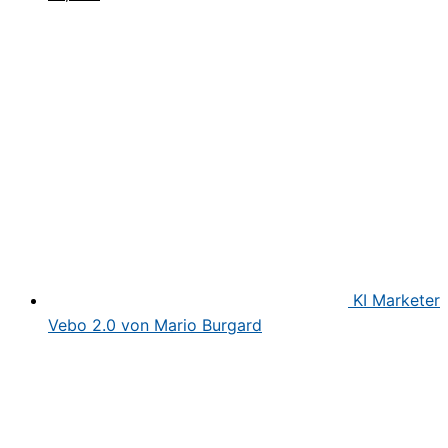
Preis
Preis
war:
ist:
497,00€
97,00€.
KI Marketer
Vebo 2.0 von Mario Burgard