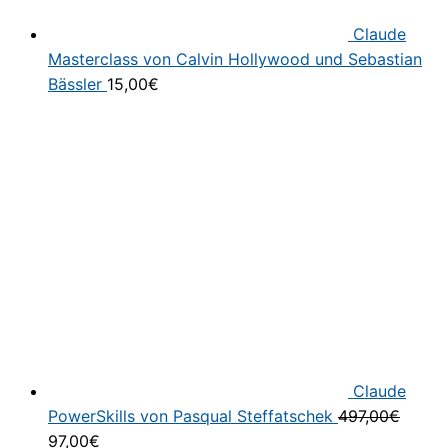
Claude
Masterclass von Calvin Hollywood und Sebastian
Bässler
15,00
€
Claude
PowerSkills von Pasqual Steffatschek
497,00
€
Ursprünglicher
Aktueller
97,00
€