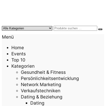
KursTipps.de
Weil Weiterbildung die beste Investition für mehr
Menü
Lebensqualität ist.
Home
Events
Top 10
Kategorien
Gesundheit & Fitness
Persönlichkeitsentwicklung
Network Marketing
Verkaufstechniken
Dating & Beziehung
Dating