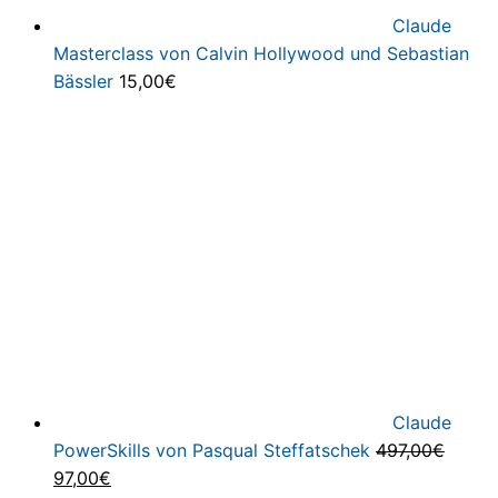
Claude
Masterclass von Calvin Hollywood und Sebastian
Bässler
15,00
€
Claude
PowerSkills von Pasqual Steffatschek
497,00
€
Ursprünglicher
Aktueller
97,00
€