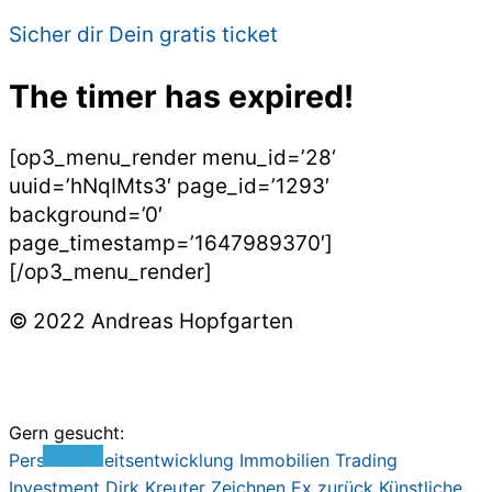
Sicher dir Dein gratis ticket
The timer has expired!
[op3_menu_render menu_id=’28‘
uuid=’hNqIMts3′ page_id=’1293′
background=’0′
page_timestamp=’1647989370′]
[/op3_menu_render]
© 2022 Andreas Hopfgarten
Gern gesucht:
Persönlichkeitsentwicklung
Immobilien
Trading
Investment
Dirk Kreute
r
Zeichnen
Ex zurück
Künstliche