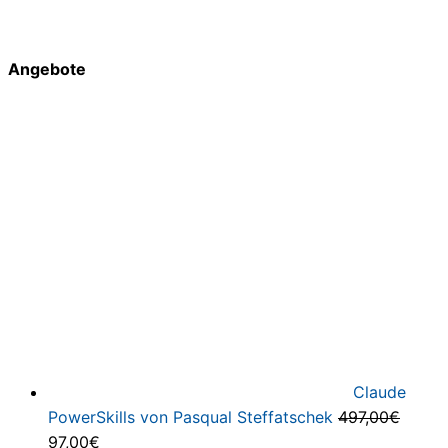
Angebote
Claude
PowerSkills von Pasqual Steffatschek
497,00
€
Ursprünglicher
Aktueller
97,00
€