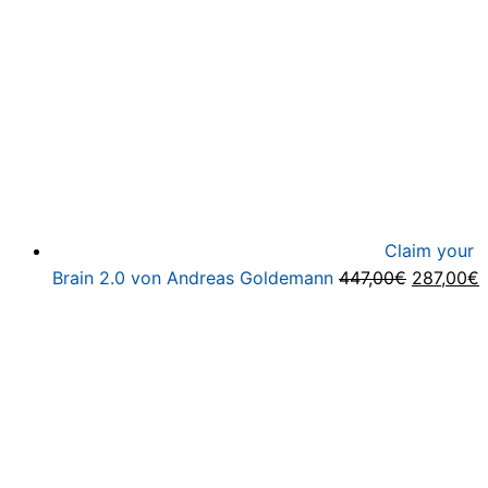
Claim your
Ursprüng
A
Brain 2.0 von Andreas Goldemann
447,00
€
287,00
€
Preis
P
war:
i
447,00€
2