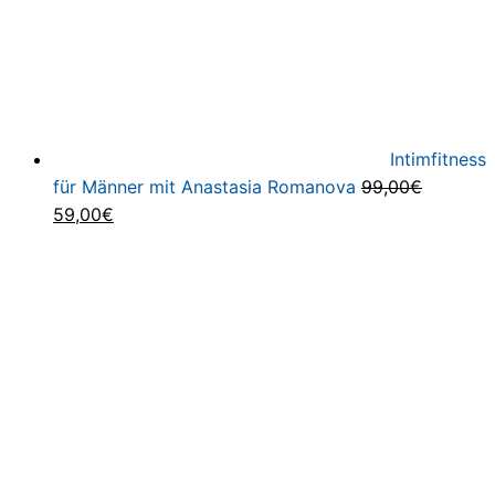
Intimfitness
für Männer mit Anastasia Romanova
99,00
€
Ursprünglicher
Aktueller
59,00
€
Preis
Preis
war:
ist:
99,00€
59,00€.