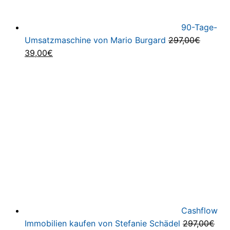
90-Tage-
Umsatzmaschine von Mario Burgard
297,00
€
Ursprünglicher
Aktueller
39,00
€
Preis
Preis
war:
ist:
297,00€
39,00€.
Cashflow
Immobilien kaufen von Stefanie Schädel
297,00
€