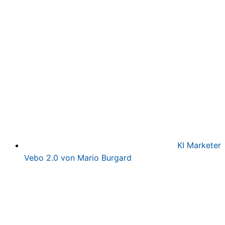
Preis
Preis
war:
ist:
497,00€
97,00€.
KI Marketer
Vebo 2.0 von Mario Burgard