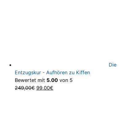
Die
Entzugskur - Aufhören zu Kiffen
Bewertet mit
5.00
von 5
Ursprünglicher
Aktueller
249,00
€
99,00
€
Preis
Preis
war:
ist:
249,00€
99,00€.