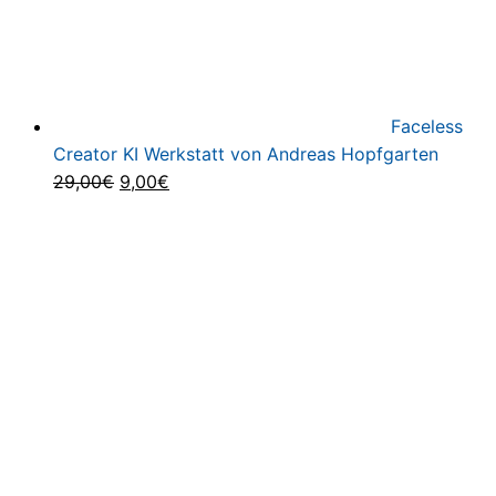
Faceless
Creator KI Werkstatt von Andreas Hopfgarten
Ursprünglicher
Aktueller
29,00
€
9,00
€
Preis
Preis
war:
ist:
29,00€
9,00€.