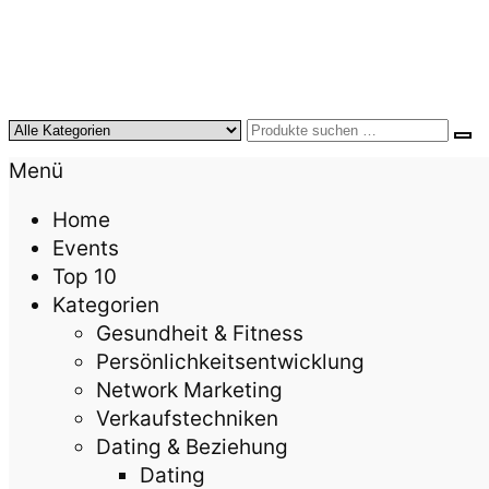
KursTipps.de
Weil Weiterbildung die beste Investition für mehr
Menü
Home
Events
Top 10
Kategorien
Gesundheit & Fitness
Persönlichkeitsentwicklung
Network Marketing
Verkaufstechniken
Dating & Beziehung
Dating