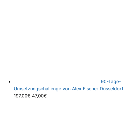
Preis
Pr
war:
is
299,00
1,
90-Tage-
Umsetzungschallenge von Alex Fischer Düsseldorf
Ursprünglicher
Aktueller
197,00
€
47,00
€
Preis
Preis
war:
ist:
197,00€
47,00€.