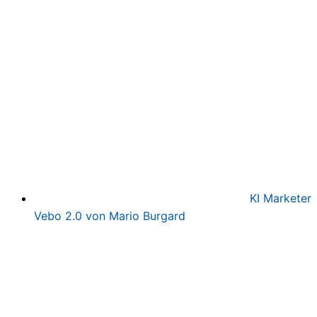
war:
ist:
497,00€
97,00€.
KI Marketer
Vebo 2.0 von Mario Burgard