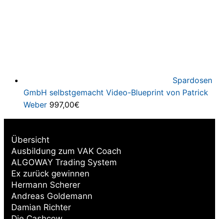
Spardosen
GmbH selbstgemacht Video-Blueprint von Patrick
Weber
997,00
€
Übersicht
Ausbildung zum VAK Coach
ALGOWAY Trading System
Ex zurück gewinnen
Hermann Scherer
Andreas Goldemann
Damian Richter
Die Cashcow