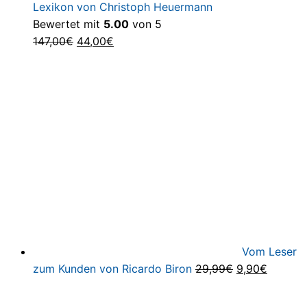
Lexikon von Christoph Heuermann
Bewertet mit
5.00
von 5
Ursprünglicher
Aktueller
147,00
€
44,00
€
Preis
Preis
war:
ist:
147,00€
44,00€.
Vom Leser
Ursprüngliche
Aktuell
zum Kunden von Ricardo Biron
29,99
€
9,90
€
Preis
Preis
war:
ist: