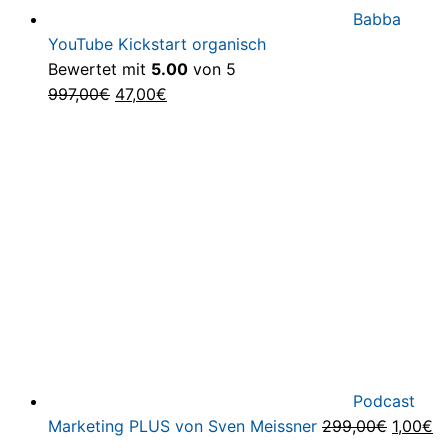
Babba
YouTube Kickstart organisch
Bewertet mit
5.00
von 5
Ursprünglicher
Aktueller
997,00
€
47,00
€
Preis
Preis
war:
ist:
997,00€
47,00€.
Podcast
Ursprün
Ak
Marketing PLUS von Sven Meissner
299,00
€
1,00
€