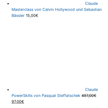
Claude
Masterclass von Calvin Hollywood und Sebastian
Bässler
15,00
€
Claude
PowerSkills von Pasqual Steffatschek
497,00
€
Ursprünglicher
Aktueller
97,00
€
Preis
Preis