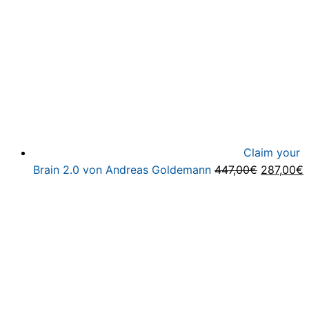
Claim your
Ursprüng
A
Brain 2.0 von Andreas Goldemann
447,00
€
287,00
€
Preis
P
war:
i
447,00€
2