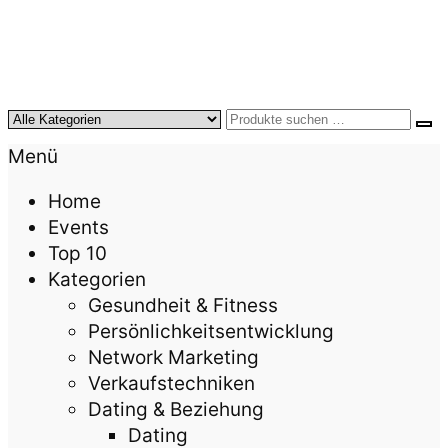
KursTipps.de
Weil Weiterbildung die beste Investition für mehr
Menü
Lebensqualität ist.
Home
Events
Top 10
Kategorien
Gesundheit & Fitness
Persönlichkeitsentwicklung
Network Marketing
Verkaufstechniken
Dating & Beziehung
Dating