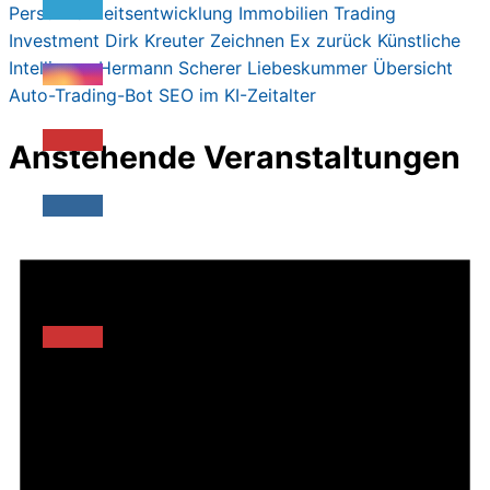
Persönlichkeitsentwicklung
Immobilien
Trading
Investment
Dirk Kreute
r
Zeichnen
Ex zurück
Künstliche
Intelligenz
Hermann Scherer
Liebeskummer
Übersicht
Auto-Trading-Bot
SEO im KI-Zeitalter
Anstehende Veranstaltungen