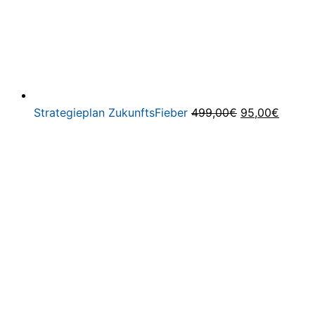
Ursprüngliche
Aktuel
Strategieplan ZukunftsFieber
499,00
€
95,00
€
Preis
Preis
war:
ist:
499,00€
95,00€