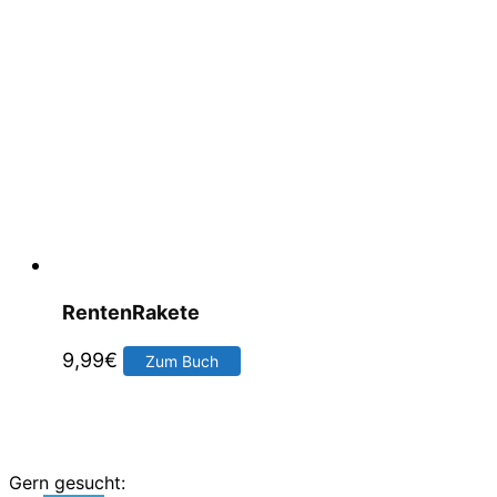
RentenRakete
9,99
€
Zum Buch
Gern gesucht: