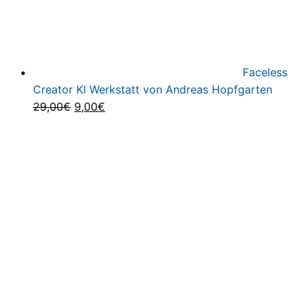
Faceless
Creator KI Werkstatt von Andreas Hopfgarten
Ursprünglicher
Aktueller
29,00
€
9,00
€
Preis
Preis
war:
ist:
29,00€
9,00€.