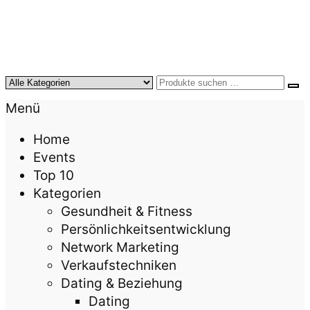
KursTipps.de
Weil Weiterbildung die beste Investition für mehr
Menü
Lebensqualität ist.
Home
Events
Top 10
Kategorien
Gesundheit & Fitness
Persönlichkeitsentwicklung
Network Marketing
Verkaufstechniken
Dating & Beziehung
Dating