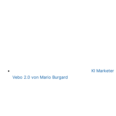
war:
ist:
497,00€
97,00€.
KI Marketer
Vebo 2.0 von Mario Burgard