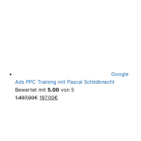
897,00€
27,0
Google
Ads PPC Training mit Pascal Schildknecht
Bewertet mit
5.00
von 5
Ursprünglicher
Aktueller
1.497,00
€
197,00
€
Preis
Preis
war:
ist:
1.497,00€
197,00€.