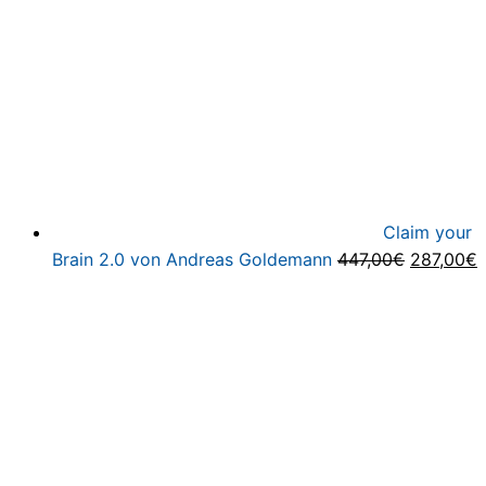
Claim your
Ursprüng
A
Brain 2.0 von Andreas Goldemann
447,00
€
287,00
€
Preis
P
war:
i
447,00€
2