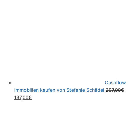
war:
ist:
69,00€
27,00€.
Cashflow
Immobilien kaufen von Stefanie Schädel
297,00
€
Ursprünglicher
Aktueller
137,00
€
Preis
Preis
war:
ist:
297,00€
137,00€.