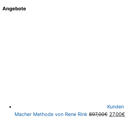
Angebote
Kunden
Ursprünglic
Aktu
Macher Methode von Rene Rink
897,00
€
27,00
€
Preis
Preis
war:
ist: