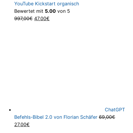
YouTube Kickstart organisch
Bewertet mit
5.00
von 5
Ursprünglicher
Aktueller
997,00
€
47,00
€
Preis
Preis
war:
ist:
997,00€
47,00€.
ChatGPT
Befehls-Bibel 2.0 von Florian Schäfer
69,00
€
Ursprünglicher
Aktueller
27,00
€
Preis
Preis