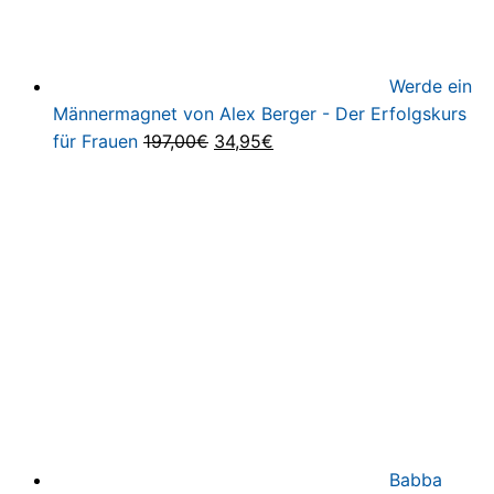
Werde ein
Männermagnet von Alex Berger - Der Erfolgskurs
Ursprünglicher
Aktueller
für Frauen
197,00
€
34,95
€
Preis
Preis
war:
ist:
197,00€
34,95€.
Babba