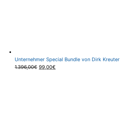
Unternehmer Special Bundle von Dirk Kreuter
Ursprünglicher
Aktueller
1.396,00
€
99,00
€
Preis
Preis
war:
ist:
1.396,00€
99,00€.