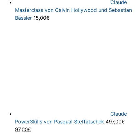
Claude
Masterclass von Calvin Hollywood und Sebastian
Bässler
15,00
€
Claude
PowerSkills von Pasqual Steffatschek
497,00
€
Ursprünglicher
Aktueller
97,00
€
Preis
Preis