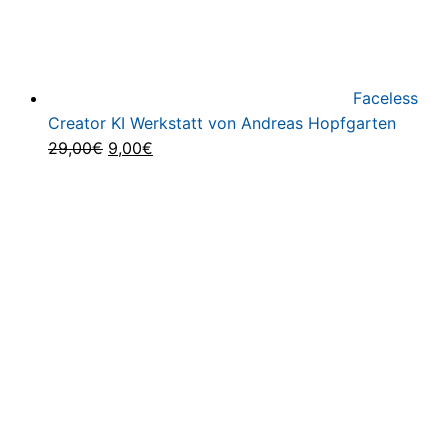
Faceless
Creator KI Werkstatt von Andreas Hopfgarten
Ursprünglicher
Aktueller
29,00
€
9,00
€
Preis
Preis
war:
ist:
29,00€
9,00€.