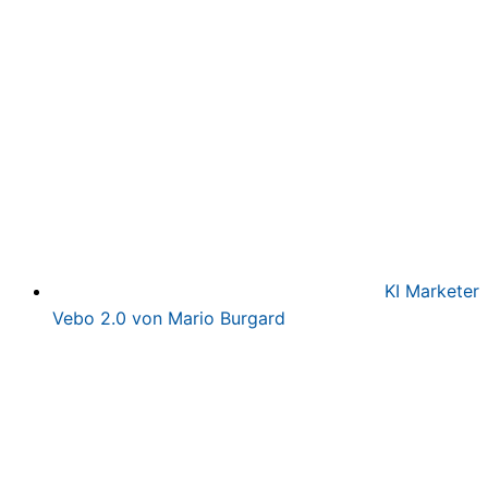
war:
ist:
497,00€
97,00€.
KI Marketer
Vebo 2.0 von Mario Burgard