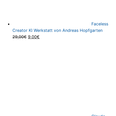
Faceless
Creator KI Werkstatt von Andreas Hopfgarten
Ursprünglicher
Aktueller
29,00
€
9,00
€
Preis
Preis
war:
ist:
29,00€
9,00€.