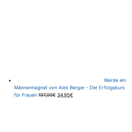
war:
ist:
297,00€
67,00€.
Werde ein
Männermagnet von Alex Berger - Der Erfolgskurs
Ursprünglicher
Aktueller
für Frauen
197,00
€
34,95
€
Preis
Preis
war:
ist:
197,00€
34,95€.