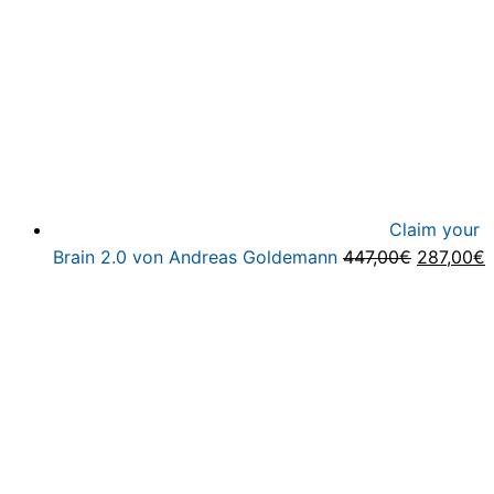
Claim your
Ursprüng
A
Brain 2.0 von Andreas Goldemann
447,00
€
287,00
€
Preis
P
war:
i
447,00€
2