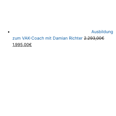
Ausbildung
zum VAK-Coach mit Damian Richter
2.293,00
€
Ursprünglicher
Aktueller
1.995,00
€
Preis
Preis
war:
ist:
2.293,00€
1.995,00€.