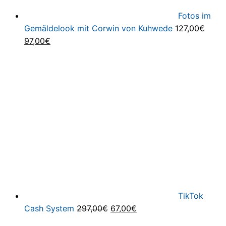
Fotos im
Gemäldelook mit Corwin von Kuhwede
127,00
€
Ursprünglicher
Aktueller
97,00
€
Preis
Preis
war:
ist:
127,00€
97,00€.
TikTok
Ursprünglicher
Aktueller
Cash System
297,00
€
67,00
€
Preis
Preis