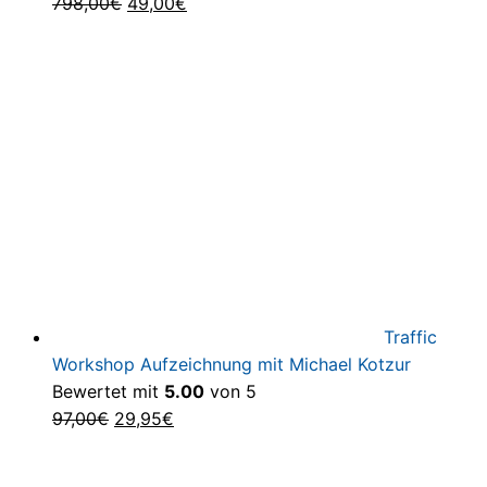
Ursprünglicher
Aktueller
798,00
€
49,00
€
Preis
Preis
war:
ist:
798,00€
49,00€.
Traffic
Workshop Aufzeichnung mit Michael Kotzur
Bewertet mit
5.00
von 5
Ursprünglicher
Aktueller
97,00
€
29,95
€
Preis
Preis
war:
ist: