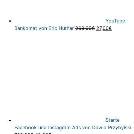
YouTube
Ursprünglicher
Aktueller
Bankomat von Eric Hüther
269,00
€
27,00
€
Preis
Preis
war:
ist:
269,00€
27,00€.
Starte
Facebook und Instagram Ads von Dawid Przybylski