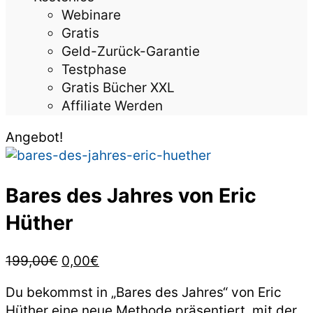
Webinare
Gratis
Geld-Zurück-Garantie
Testphase
Gratis Bücher XXL
Affiliate Werden
Angebot!
Bares des Jahres von Eric
Hüther
Ursprünglicher
Aktueller
199,00
€
0,00
€
Preis
Preis
Du bekommst in „Bares des Jahres“ von Eric
war:
ist:
Hüther eine neue Methode präsentiert, mit der