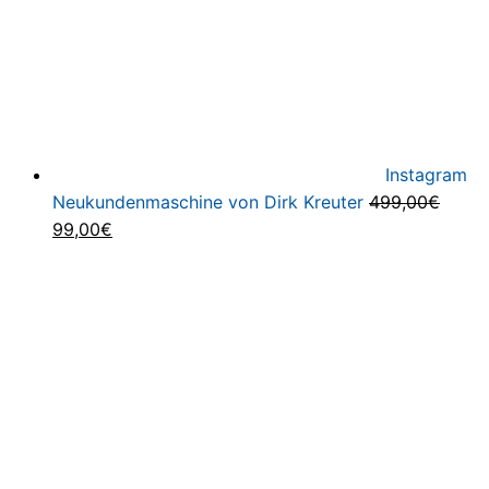
Instagram
Neukundenmaschine von Dirk Kreuter
499,00
€
Ursprünglicher
Aktueller
99,00
€
Preis
Preis
war:
ist:
499,00€
99,00€.