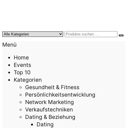
KursTipps.de
Weil Weiterbildung die beste Investition für mehr
Menü
Lebensqualität ist.
Home
Events
Top 10
Kategorien
Gesundheit & Fitness
Persönlichkeitsentwicklung
Network Marketing
Verkaufstechniken
Dating & Beziehung
Dating