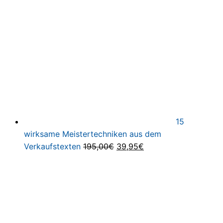
97,00€
29,95€.
15
wirksame Meistertechniken aus dem
Ursprünglicher
Aktueller
Verkaufstexten
195,00
€
39,95
€
Preis
Preis
war:
ist:
195,00€
39,95€.