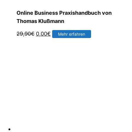
Online Business Praxishandbuch von
Thomas Klußmann
Ursprünglicher
Aktueller
29,90
€
0,00
€
Mehr erfahren
Preis
Preis
war:
ist:
29,90€
0,00€.