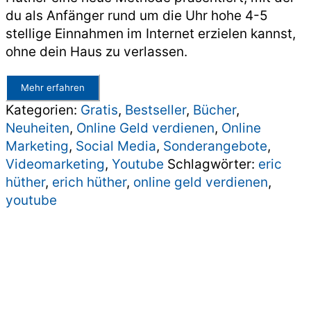
199,00€
0,00€.
du als Anfänger rund um die Uhr hohe 4-5
stellige Einnahmen im Internet erzielen kannst,
ohne dein Haus zu verlassen.
Mehr erfahren
Kategorien:
Gratis
,
Bestseller
,
Bücher
,
Neuheiten
,
Online Geld verdienen
,
Online
Marketing
,
Social Media
,
Sonderangebote
,
Videomarketing
,
Youtube
Schlagwörter:
eric
hüther
,
erich hüther
,
online geld verdienen
,
youtube