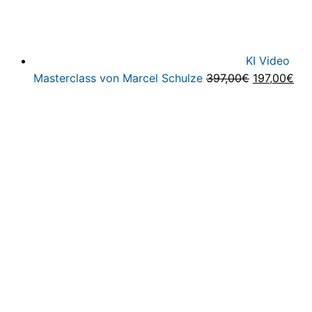
KI Video
Ursprüngli
Akt
Masterclass von Marcel Schulze
397,00
€
197,00
€
Preis
Pre
war:
ist:
397,00€
197