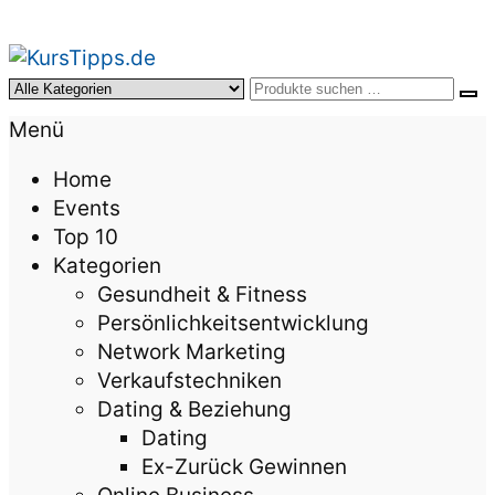
KursTipps.de
Weil Weiterbildung die beste Investition für mehr
Menü
Lebensqualität ist.
Home
Events
Top 10
Kategorien
Gesundheit & Fitness
Persönlichkeitsentwicklung
Network Marketing
Verkaufstechniken
Dating & Beziehung
Dating
Ex-Zurück Gewinnen