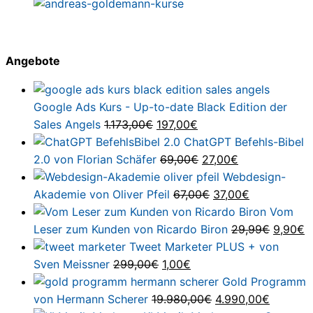
Angebote
Google Ads Kurs - Up-to-date Black Edition der
Ursprünglicher
Aktueller
Sales Angels
1.173,00
€
197,00
€
Preis
Preis
ChatGPT Befehls-Bibel
war:
ist:
Ursprünglicher
Aktueller
2.0 von Florian Schäfer
69,00
€
27,00
€
1.173,00€
197,00€.
Preis
Preis
Webdesign-
war:
Ursprünglicher
ist:
Aktueller
Akademie von Oliver Pfeil
67,00
€
37,00
€
69,00€
Preis
27,00€.
Preis
Vom
war:
ist:
Ursprün
A
Leser zum Kunden von Ricardo Biron
29,99
€
9,90
€
67,00€
37,00€.
Preis
P
Tweet Marketer PLUS + von
Ursprünglicher
Aktueller
war:
is
Sven Meissner
299,00
€
1,00
€
Preis
Preis
29,99€
9
Gold Programm
war:
ist:
Ursprünglicher
Aktuelle
von Hermann Scherer
19.980,00
€
4.990,00
€