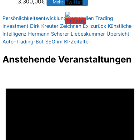
3.300,00
€
Mehr erfahren
Persönlichkeitsentwicklung
Immobilien
Trading
Investment
Dirk Kreute
r
Zeichnen
Ex zurück
Künstliche
Intelligenz
Hermann Scherer
Liebeskummer
Übersicht
Auto-Trading-Bot
SEO im KI-Zeitalter
Anstehende Veranstaltungen