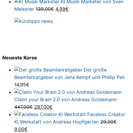
299,00€
1,00€.
Preis
Preis
KI Musik Marketer von Sven
Ursprünglicher
Aktueller
war:
ist:
Meissner
139,00
€
4,99
€
Preis
Preis
19.980,00€
4.990,0
war:
ist:
139,00€
4,99€.
Neueste Kurse
Der große
Beamtenratgeber von Jens Kempf und Phillip Peil
14,95
€
Claim your Brain 2.0 von Andreas Goldemann
Ursprünglicher
Aktueller
447,00
€
287,00
€
Preis
Preis
Faceless Creator
war:
ist:
KI Werkstatt von Andreas Hopfgarten
29,00
€
Ursprünglicher
Aktueller
447,00€
287,00€.
9,00
€