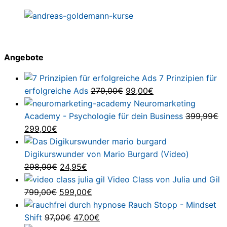
Angebote
7 Prinzipien für
Ursprünglicher
Aktueller
erfolgreiche Ads
279,00
€
99,00
€
Preis
Preis
Neuromarketing
war:
ist:
Academy - Psychologie für dein Business
399,99
€
Ursprünglicher
Aktueller
279,00€
99,00€.
299,00
€
Preis
Preis
war:
ist:
Digikurswunder von Mario Burgard (Video)
399,99€
299,00€.
Ursprünglicher
Aktueller
298,99
€
24,95
€
Preis
Preis
Video Class von Julia und Gil
Ursprünglicher
war:
ist:
Aktueller
799,00
€
599,00
€
Preis
298,99€
24,95€.
Preis
Rauch Stopp - Mindset
war:
Ursprünglicher
ist:
Aktueller
Shift
97,00
€
47,00
€