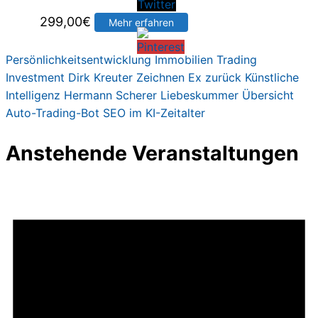
299,00
€
Mehr erfahren
Persönlichkeitsentwicklung
Immobilien
Trading
Investment
Dirk Kreute
r
Zeichnen
Ex zurück
Künstliche
Intelligenz
Hermann Scherer
Liebeskummer
Übersicht
Auto-Trading-Bot
SEO im KI-Zeitalter
Anstehende Veranstaltungen