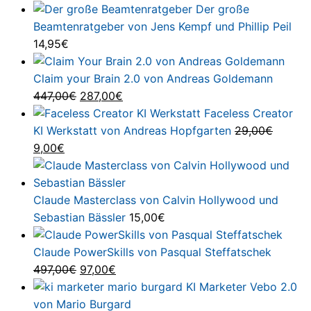
Der große
Beamtenratgeber von Jens Kempf und Phillip Peil
14,95
€
Claim your Brain 2.0 von Andreas Goldemann
Ursprünglicher
Aktueller
447,00
€
287,00
€
Preis
Preis
Faceless Creator
war:
ist:
KI Werkstatt von Andreas Hopfgarten
29,00
€
Ursprünglicher
Aktueller
447,00€
287,00€.
9,00
€
Preis
Preis
war:
ist:
29,00€
9,00€.
Claude Masterclass von Calvin Hollywood und
Sebastian Bässler
15,00
€
Claude PowerSkills von Pasqual Steffatschek
Ursprünglicher
Aktueller
497,00
€
97,00
€
Preis
Preis
KI Marketer Vebo 2.0
war:
ist:
von Mario Burgard