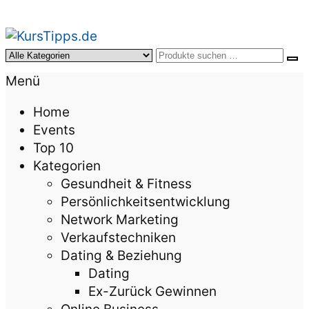
KursTipps.de
Weil Weiterbildung die beste Investition für mehr
Menü
Lebensqualität ist.
Home
Events
Top 10
Kategorien
Gesundheit & Fitness
Persönlichkeitsentwicklung
Network Marketing
Verkaufstechniken
Dating & Beziehung
Dating
Ex-Zurück Gewinnen