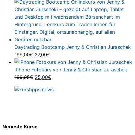
799,00€
Preis
599,00€.
Preis
war:
ist:
97,00€
47,00€.
Daytrading Bootcamp Jenny & Christian Juraschek
Ursprünglicher
Aktueller
199,00
€
27,00
€
Preis
Preis
war:
ist:
iPhone Fotokurs von Jenny & Christian Juraschek
199,00€
Ursprünglicher
27,00€.
Aktueller
199,95
€
25,00
€
Preis
Preis
war:
ist:
199,95€
25,00€.
Neueste Kurse