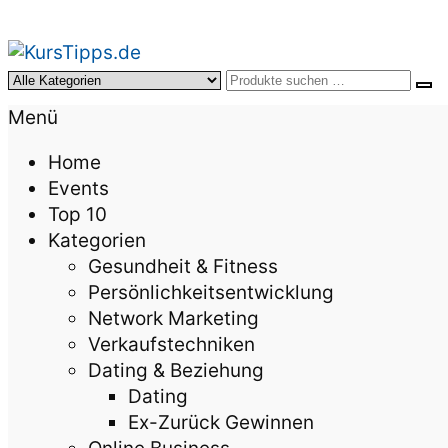
KursTipps.de
Weil Weiterbildung die beste Investition für mehr
Menü
Home
Events
Top 10
Kategorien
Gesundheit & Fitness
Persönlichkeitsentwicklung
Network Marketing
Verkaufstechniken
Dating & Beziehung
Dating
Ex-Zurück Gewinnen