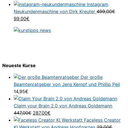
298,99€
Preis
24,95€.
Preis
Instagram
war:
ist:
Neukundenmaschine von Dirk Kreuter
499,00
€
Ursprünglicher
Aktueller
523,00€
69,00€.
99,00
€
Preis
Preis
war:
ist:
499,00€
99,00€.
Neueste Kurse
Der große
Beamtenratgeber von Jens Kempf und Phillip Peil
14,95
€
Claim your Brain 2.0 von Andreas Goldemann
Ursprünglicher
Aktueller
447,00
€
287,00
€
Preis
Preis
Faceless Creator
war:
ist:
KI Werkstatt von Andreas Hopfgarten
29,00
€