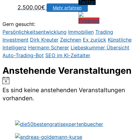
2.500,00
€
Mehr erfahren
Gern gesucht:
Persönlichkeitsentwicklung
Immobilien
Trading
Investment
Dirk Kreute
r
Zeichnen
Ex zurück
Künstliche
Intelligenz
Hermann Scherer
Liebeskummer
Übersicht
Auto-Trading-Bot
SEO im KI-Zeitalter
Anstehende Veranstaltungen
Hinweis
Es sind keine anstehenden Veranstaltungen
vorhanden.