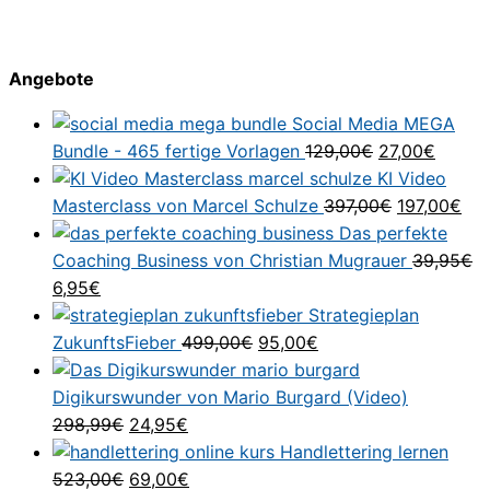
Angebote
Social Media MEGA
Ursprünglich
Aktuel
Bundle - 465 fertige Vorlagen
129,00
€
27,00
€
Preis
Preis
KI Video
war:
Ursprüngli
ist:
Akt
Masterclass von Marcel Schulze
397,00
€
197,00
€
129,00€
Preis
27,00€
Pre
Das perfekte
war:
ist:
Coaching Business von Christian Mugrauer
39,95
€
Ursprünglicher
Aktueller
397,00€
197
6,95
€
Preis
Preis
Strategieplan
war:
ist:
Ursprünglicher
Aktueller
ZukunftsFieber
499,00
€
95,00
€
39,95€
6,95€.
Preis
Preis
war:
ist:
Digikurswunder von Mario Burgard (Video)
Ursprünglicher
Aktueller
499,00€
95,00€.
298,99
€
24,95
€
Preis
Preis
Handlettering lernen
war:
Ursprünglicher
ist:
Aktueller
523,00
€
69,00
€