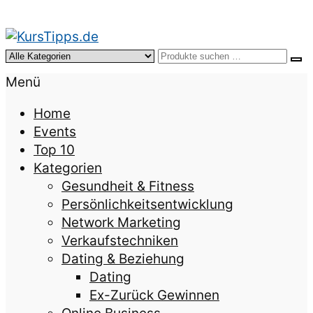
KursTipps.de
Weil Weiterbildung die beste Investition für mehr
Menü
Lebensqualität ist.
Home
Events
Top 10
Kategorien
Gesundheit & Fitness
Persönlichkeitsentwicklung
Network Marketing
Verkaufstechniken
Dating & Beziehung
Dating
Ex-Zurück Gewinnen