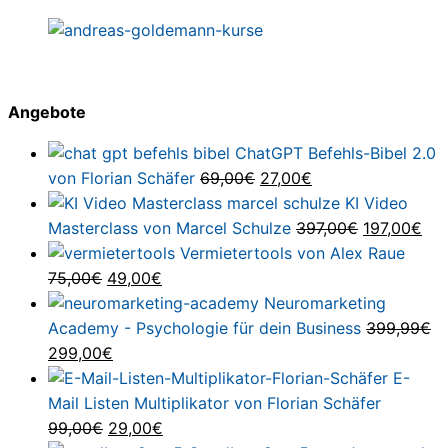
Angebote
ChatGPT Befehls-Bibel 2.0
Ursprünglicher
Aktueller
von Florian Schäfer
69,00
€
27,00
€
Preis
Preis
KI Video
war:
ist:
Ursprüngli
Akt
Masterclass von Marcel Schulze
397,00
€
197,00
€
69,00€
27,00€.
Preis
Pre
Vermietertools von Alex Raue
Ursprünglicher
Aktueller
war:
ist:
75,00
€
49,00
€
Preis
Preis
397,00€
197
Neuromarketing
war:
ist:
Academy - Psychologie für dein Business
399,99
€
Ursprünglicher
75,00€
Aktueller
49,00€.
299,00
€
Preis
Preis
E-
war:
ist:
Mail Listen Multiplikator von Florian Schäfer
399,99€
Ursprünglicher
299,00€.
Aktueller
99,00
€
29,00
€