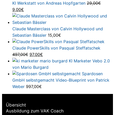
war:
ist:
KI Werkstatt von Andreas Hopfgarten
29,00
€
Ursprünglicher
Aktueller
447,00€
287,00€.
9,00
€
Preis
Preis
war:
ist:
29,00€
9,00€.
Claude Masterclass von Calvin Hollywood und
Sebastian Bässler
15,00
€
Claude PowerSkills von Pasqual Steffatschek
Ursprünglicher
Aktueller
497,00
€
97,00
€
Preis
Preis
KI Marketer Vebo 2.0
war:
ist:
von Mario Burgard
497,00€
97,00€.
Spardosen
GmbH selbstgemacht Video-Blueprint von Patrick
Weber
997,00
€
Übersicht
Ausbildung zum VAK Coach