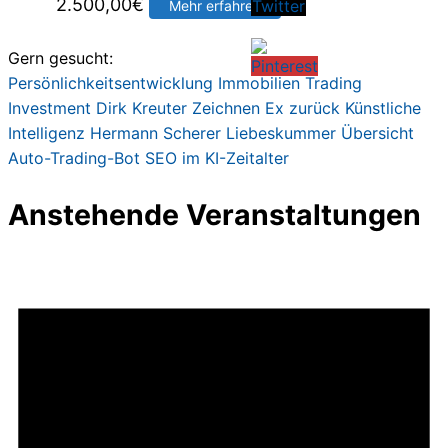
2.500,00
€
Mehr erfahren
Gern gesucht:
Persönlichkeitsentwicklung
Immobilien
Trading
Investment
Dirk Kreute
r
Zeichnen
Ex zurück
Künstliche
Intelligenz
Hermann Scherer
Liebeskummer
Übersicht
Auto-Trading-Bot
SEO im KI-Zeitalter
Anstehende Veranstaltungen