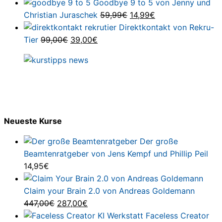
Preis
Preis
Goodbye 9 to 5 von Jenny und
war:
ist:
Ursprünglicher
Aktueller
Christian Juraschek
59,99
€
14,99
€
99,00€
29,00€.
Preis
Preis
Direktkontakt von Rekru-
Ursprünglicher
Aktueller
war:
ist:
Tier
99,00
€
39,00
€
Preis
Preis
59,99€
14,99€.
war:
ist:
99,00€
39,00€.
Neueste Kurse
Der große
Beamtenratgeber von Jens Kempf und Phillip Peil
14,95
€
Claim your Brain 2.0 von Andreas Goldemann
Ursprünglicher
Aktueller
447,00
€
287,00
€
Preis
Preis
Faceless Creator