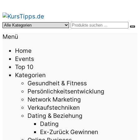
KursTipps.de
Weil Weiterbildung die beste Investition für mehr
Menü
Lebensqualität ist.
Home
Events
Top 10
Kategorien
Gesundheit & Fitness
Persönlichkeitsentwicklung
Network Marketing
Verkaufstechniken
Dating & Beziehung
Dating
Ex-Zurück Gewinnen